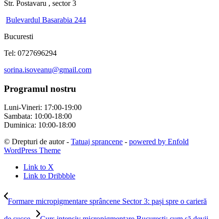
Str. Postavaru , sector 3
Bulevardul Basarabia 244
Bucuresti
Tel: 0727696294
sorina.isoveanu@gmail.com
Programul nostru
Luni-Vineri: 17:00-19:00
Sambata: 10:00-18:00
Duminica: 10:00-18:00
© Drepturi de autor -
Tatuaj sprancene
-
powered by Enfold
WordPress Theme
Link to X
Link to Dribbble
Formare micropigmentare sprâncene Sector 3: pași spre o carieră
de succe...
Curs intensiv micropigmentare București: cum să devii