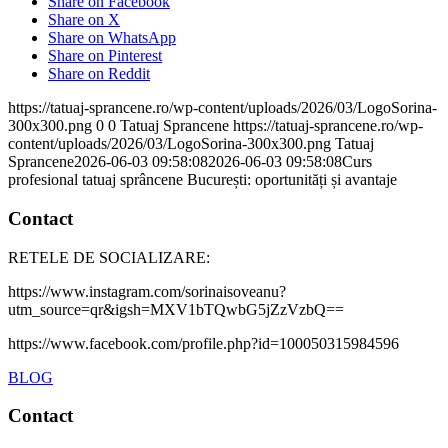
Share on Facebook
Share on X
Share on WhatsApp
Share on Pinterest
Share on Reddit
https://tatuaj-sprancene.ro/wp-content/uploads/2026/03/LogoSorina-
300x300.png
0
0
Tatuaj Sprancene
https://tatuaj-sprancene.ro/wp-
content/uploads/2026/03/LogoSorina-300x300.png
Tatuaj
Sprancene
2026-06-03 09:58:08
2026-06-03 09:58:08
Curs
profesional tatuaj sprâncene București: oportunități și avantaje
Contact
RETELE DE SOCIALIZARE:
https://www.instagram.com/sorinaisoveanu?
utm_source=qr&igsh=MXV1bTQwbG5jZzVzbQ==
https://www.facebook.com/profile.php?id=100050315984596
BLOG
Contact