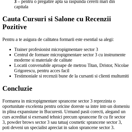
3
– pentru o pregatire apta sa raspunda cererii mari din
capitala
Cauta Cursuri si Salone cu Recenzii
Pozitive
Pentru a te asigura de calitatea formarii este esential sa alegi:
Trainer profesionist micropigmentare sector 3
Centrul de formare micropigmentare sector 3 cu instrumente
moderne si materiale de calitate
Locatii convenabile aproape de metrou Titan, Dristor, Nicolae
Grigorescu, pentru acces facil
Testimoniale si recenzii bune de la cursanti si clienti multumiti
Concluzie
Formarea in micropigmentare sprancene sector 3 reprezinta o
oportunitate excelenta pentru oricine doreste sa intre intr-un domeniu
in plina expansiune in Bucuresti. Urmand pasii corecti, alegand un
curs acreditat si exersand tehnici precum sprancene fir cu fir sector
3, powder brows sector 3 sau tatuaj cosmetic sprancene sector 3,
poti deveni un specialist apreciat in salon sprancene sector 3.