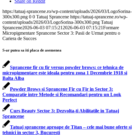
Share on Reddit
https://tatuaj-sprancene.ro/wp-content/uploads/2026/03/LogoSorina-
300x300.png
0
0
Tatuaj Sprancene
https://tatuaj-sprancene.ro/wp-
content/uploads/2026/03/LogoSorina-300x300.png
Tatuaj
Sprancene
2026-06-03 07:15:21
2026-06-03 07:15:21
Formare
Micropigmentare Sprancene Sector 3: Pasii de Urmat pentru o
Cariera de Succes
S-ar putea sa iti placa de asemenea
Sprancene fir cu fir versus powder brows: ce tehnica de
micropigmentare este ideala pentru zona 1 Decembrie 1918 si
Balta Alba
Powder Brows si Sprancene Fir cu Fir in Sector 3:
Comparatie intre Metode si Recomandari pentru un Look
Perfect
Curs Beauty Sector 3: Dezvolta-ti Abilitatile in Tatuaj
Sprancene
Tatuaj sprancene aproape de Titan – cele mai bune oferte si
tehnici in sector 3, Bucuresti