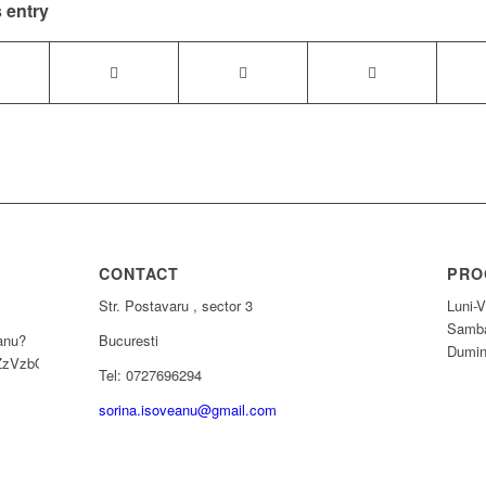
 entry
CONTACT
PRO
Str. Postavaru , sector 3
Luni-V
Samba
anu?
Bucuresti
Dumin
ZzVzbQ==
Tel: 0727696294
sorina.isoveanu@gmail.com