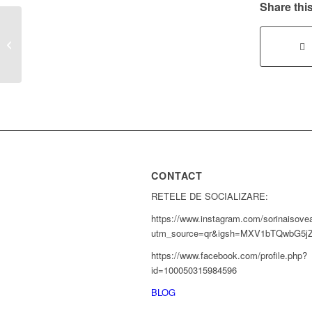
Share this
Curs micropigmentare București:
programe pentru începători și
avansați
CONTACT
RETELE DE SOCIALIZARE:
https://www.instagram.com/sorinaisove
utm_source=qr&igsh=MXV1bTQwbG5j
https://www.facebook.com/profile.php?
id=100050315984596
BLOG