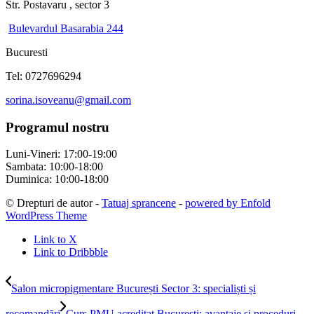
Str. Postavaru , sector 3
Bulevardul Basarabia 244
Bucuresti
Tel: 0727696294
sorina.isoveanu@gmail.com
Programul nostru
Luni-Vineri: 17:00-19:00
Sambata: 10:00-18:00
Duminica: 10:00-18:00
© Drepturi de autor -
Tatuaj sprancene
-
powered by Enfold
WordPress Theme
Link to X
Link to Dribbble
Salon micropigmentare București Sector 3: specialiști și
recomandări
Curs PMU acreditat București: avantaje și proceduri