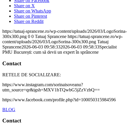
Share on Facebook
Share on X
Share on WhatsApp
Share on Pinterest
Share on Reddit
https://tatuaj-sprancene.ro/wp-content/uploads/2026/03/LogoSorina-
300x300.png
0
0
Tatuaj Sprancene
https://tatuaj-sprancene.ro/wp-
content/uploads/2026/03/LogoSorina-300x300.png
Tatuaj
Sprancene
2026-06-03 09:58:33
2026-06-03 09:58:33
Specialist
PMU București: cum să devii un expert în sprâncene
Contact
RETELE DE SOCIALIZARE:
https://www.instagram.com/sorinaisoveanu?
utm_source=qr&igsh=MXV1bTQwbG5jZzVzbQ==
https://www.facebook.com/profile.php?id=100050315984596
BLOG
Contact