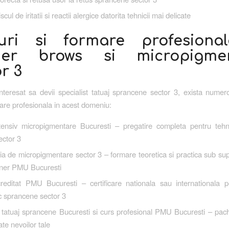
cul de iritatii si reactii alergice datorita tehnicii mai delicate
uri si formare profesiona
der brows si micropigmen
r 3
nteresat sa devii specialist tatuaj sprancene sector 3, exista numer
are profesionala in acest domeniu:
tensiv micropigmentare Bucuresti – pregatire completa pentru teh
ector 3
a de micropigmentare sector 3 – formare teoretica si practica sub s
ainer PMU Bucuresti
reditat PMU Bucuresti – certificare nationala sau internationala p
c sprancene sector 3
 tatuaj sprancene Bucuresti si curs profesional PMU Bucuresti – pache
ate nevoilor tale