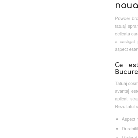
noua
Powder brow
tatuaj spra
delicata ca
a castigat
aspect estet
Ce es
Bucure
Tatuaj cosm
avantaj est
aplicat st
Rezultatul 
Aspect n
Durabili
Minimul 