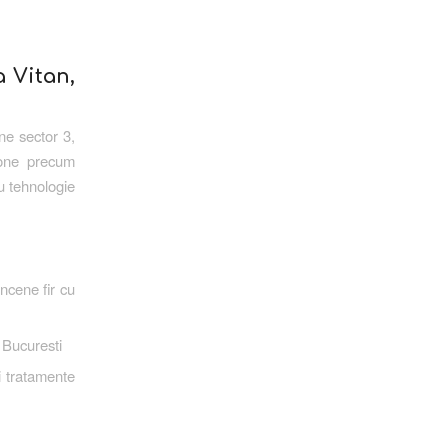
 Vitan,
ne sector 3,
 Zone precum
u tehnologie
ncene fir cu
U Bucuresti
i tratamente