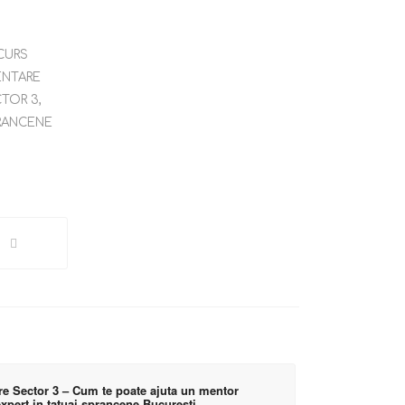
CURS
ENTARE
TOR 3
,
RANCENE
e Sector 3 – Cum te poate ajuta un mentor
expert in tatuaj sprancene Bucuresti