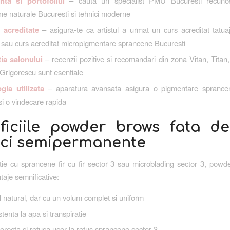
nta si portofoliul
– cauta un specialist PMU Bucuresti recuno
e naturale Bucuresti si tehnici moderne
 acreditate
– asigura-te ca artistul a urmat un curs acreditat tatu
 sau curs acreditat micropigmentare sprancene Bucuresti
ia salonului
– recenzii pozitive si recomandari din zona Vitan, Titan,
Grigorescu sunt esentiale
gia utilizata
– aparatura avansata asigura o pigmentare sprance
si o vindecare rapida
ficiile powder brows fata de
ici semipermanente
ie cu sprancene fir cu fir sector 3 sau microblading sector 3, pow
taje semnificative:
 natural, dar cu un volum complet si uniform
stenta la apa si transpiratie
orecta si retusa usor la retus sprancene sector 3