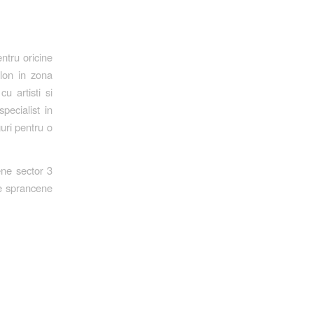
ntru oricine
alon in zona
u artisti si
pecialist in
uri pentru o
ene sector 3
de sprancene