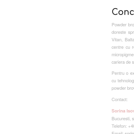
Conc
Powder brow
doreste spr
Vitan, Balt
centre cu r
micropigmen
cariera de s
Pentru o ex
cu tehnolog
powder bro
Contact:
Sorina Is
Bucuresti, s
Telefon: +
Email: sor