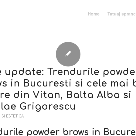
Home
Tatuaj spran
e update: Trendurile powde
s in Bucuresti si cele mai
re din Vitan, Balta Alba si
lae Grigorescu
SI ESTETICA
durile powder brows in Bucures