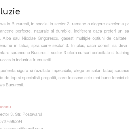
luzie
s in Bucuresti, in special in sector 3, ramane o alegere excelenta pe
ancene perfecte, naturale si durabile. Indiferent daca preferi un s
a Alba sau Nicolae Grigorescu, gasesti multiple optiuni de calitate, c
enume in tatuaj sprancene sector 3. In plus, daca doresti sa devii s
tare sprancene Bucuresti, sector 3 ofera cursuri acreditate si training
ucces in industria frumusetii.
perienta sigura si rezultate impecabile, alege un salon tatuaj spranc
ie de top si specialisti pregatiti, care folosesc cele mai bune tehnici 
ws Bucuresti.
oveanu
ector 3, Str. Postavarul
40727696294
ina.isoveanu@gmail.com