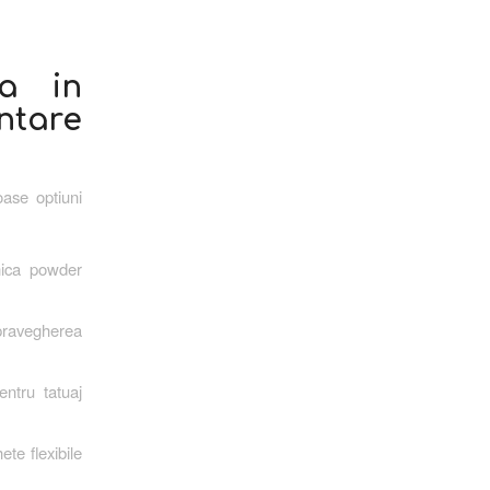
la in
tare
oase optiuni
nica powder
upravegherea
entru tatuaj
te flexibile