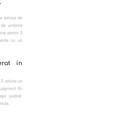
r
e tehnici de
i de umbrire
ene sector 3
nente cu un
rat in
r 3 aduce un
 pigment fin
jul pudrat.
fecta.