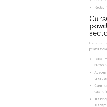
Reduc ris
Curs
pow
secto
Daca esti i
pentru form
Curs in
brows s
Academi
unui tr
Curs ac
cosmeti
Training
si adapt