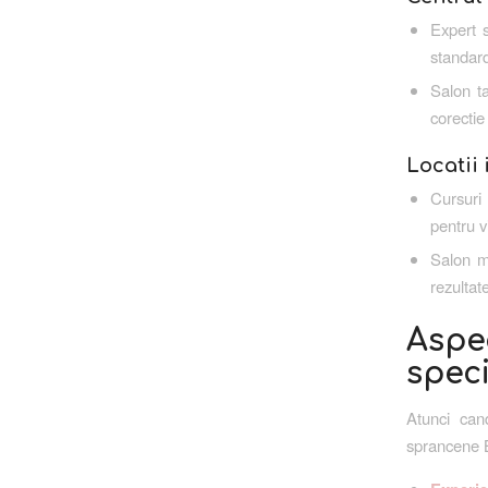
Expert 
standar
Salon ta
corectie
Locatii
Cursuri
pentru vi
Salon m
rezultat
Aspe
speci
Atunci can
sprancene Bu