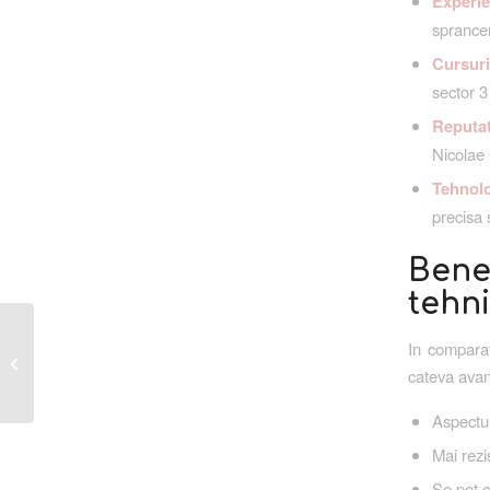
Experie
sprancen
Cursuri
sector 3
Reputat
Nicolae 
Tehnolo
precisa 
Bene
tehn
Cursuri acreditate de tatuaj sprancene
In comparat
si permanent makeup in Bucuresti:
cateva avan
Cum...
Aspectul
Mai rezi
Se pot c