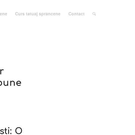
cene
Curs tatuaj sprancene
Contact
r
 bune
ti: O