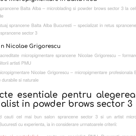
sprancene Balta Alba – microblading si powder brows sector 3 la cel
de
tuaj sprancene Balta Alba Bucuresti – specializat in retus sprancene
 sprancene sector 3
 in Nicolae Grigorescu
 acreditate micropigmentare sprancene Nicolae Grigorescu – formare
itorii artisti PMU
icropigmentare Nicolae Grigorescu – micropigmentare profesionala B
e durabile si naturale
cte esentiale pentru alegerea
alist in powder brows sector 3
d cauti cel mai bun salon sprancene sector 3 si un artist micr
curesti cu experienta, ia in considerare urmatoarele criterii: