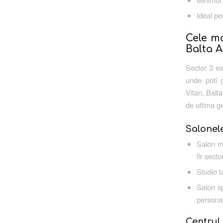
Ideal pe
Cele m
Balta A
Sector 3 es
unde poti g
Vitan, Balt
de ultima ge
Salonel
Salon mi
fir secto
Studio t
Salon sp
personal
Centrul