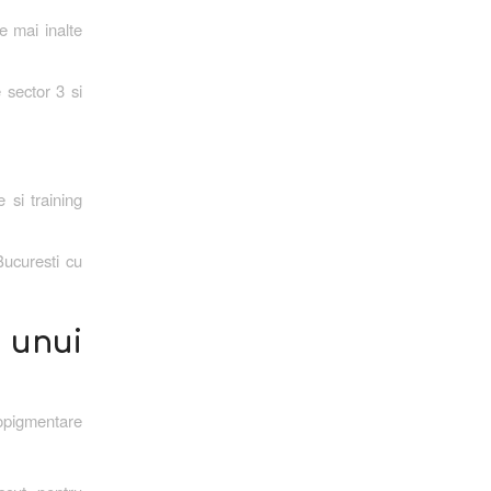
e mai inalte
 sector 3 si
 si training
ucuresti cu
 unui
opigmentare