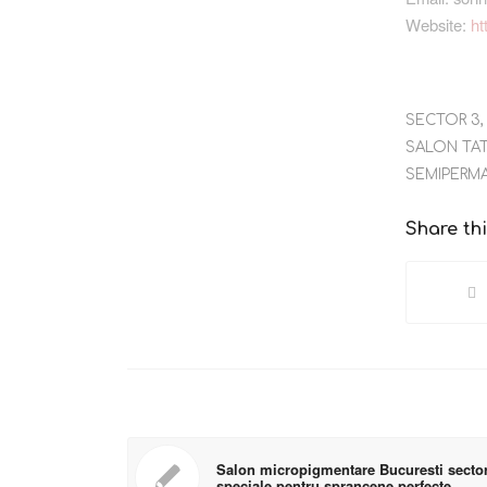
Website:
ht
SECTOR 3
SALON TA
SEMIPERM
Share thi
Salon micropigmentare Bucuresti sector 3
speciale pentru sprancene perfecte