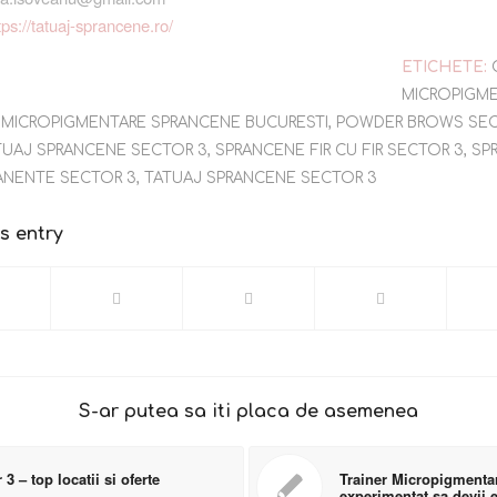
tps://tatuaj-sprancene.ro/
ETICHETE:
MICROPIGM
,
MICROPIGMENTARE SPRANCENE BUCURESTI
,
POWDER BROWS SEC
TUAJ SPRANCENE SECTOR 3
,
SPRANCENE FIR CU FIR SECTOR 3
,
SP
ANENTE SECTOR 3
,
TATUAJ SPRANCENE SECTOR 3
s entry
S-ar putea sa iti placa de asemenea
 – top locatii si oferte
Trainer Micropigmentar
experimentat sa devii 