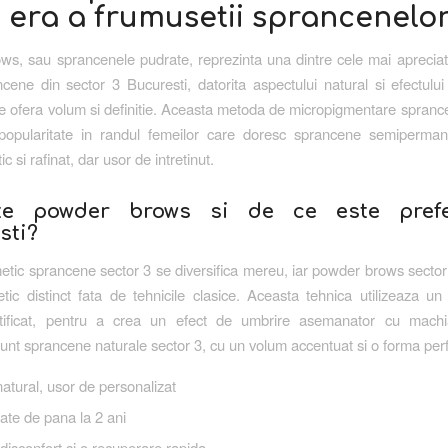
 era a frumusetii sprancenelo
s, sau sprancenele pudrate, reprezinta una dintre cele mai apreciat
ncene din sector 3 Bucuresti, datorita aspectului natural si efectulu
re ofera volum si definitie. Aceasta metoda de micropigmentare spranc
 popularitate in randul femeilor care doresc sprancene semiperma
ic si rafinat, dar usor de intretinut.
te powder brows si de ce este prefe
sti?
etic sprancene sector 3 se diversifica mereu, iar powder brows secto
etic distinct fata de tehnicile clasice. Aceasta tehnica utilizeaza un
ratificat, pentru a crea un efect de umbrire asemanator cu machia
sunt sprancene naturale sector 3, cu un volum accentuat si o forma per
atural, usor de personalizat
tate de pana la 2 ani
disconfort si o recuperare rapida