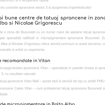
ntru corectie sprancene sector 3 si acoperirea imperfectiunilor
ai bune centre de tatuaj sprancene in zona
lba si Nicolae Grigorescu
te o zona din Bucuresti cu un numar mare de saloane tatuaj sprance
asi specialisti calificati in micropigmentare sprancene Bucuresti.
a Alba si Nicolae Grigorescu ofera servicii premium in acest domeniu, c
neratie si artisti cu experienta.
e recomandate in Vitan
cropigmentare sprancene Vitan – specializat in powder brows si spra
r 3, cu rezultate naturale
atuaj sprancene Vitan Mall – acces facil si servicii de top cu artisti PM
rancene Calea Vitan – curs profesional tatuaj sprancene Bucuresti s
izate
 de micropigmentare in Balta Alba