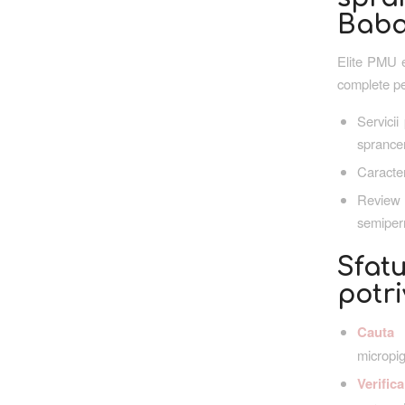
Baba
Elite PMU e
complete pe
Servicii
sprance
Caracter
Review 
semiperm
Sfat
potri
Cauta s
micropi
Verific