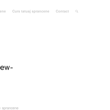
cene
Curs tatuaj sprancene
Contact
iew-
ne sprancene