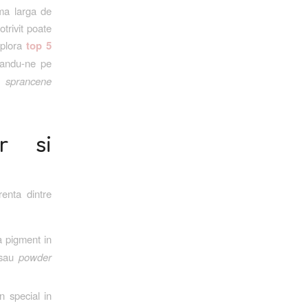
ama larga de
trivit poate
xplora
top 5
zandu-ne pe
e sprancene
or si
renta dintre
 pigment in
sau
powder
n special in