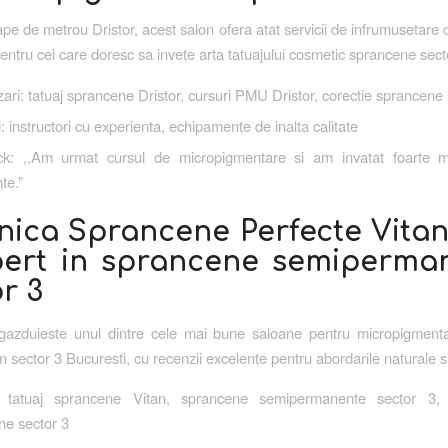
pe de metrou Dristor, acest salon ofera atat servicii de infrumusetare c
entru cei care doresc sa invete arta tatuajului cosmetic sprancene sect
zari: tatuaj sprancene Dristor, cursuri PMU Dristor, corectie sprancene 
i: instructori cu experienta, echipamente de inalta calitate
k: ,,Am urmat cursul de micropigmentare si am invatat foarte mu
te.”
inica Sprancene Perfecte Vita
pert in sprancene semiperma
r 3
gazduieste unul dintre cele mai bune saloane pentru micropigmenta
n sector 3 Bucuresti, cu recenzii excelente pentru abordarile naturale s
i: tatuaj sprancene Vitan, sprancene semipermanente sector 3,
ne sector 3