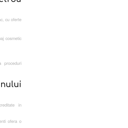
c, cu oferte
uaj cosmetic
a proceduri
nului
reditate in
enti ofera o