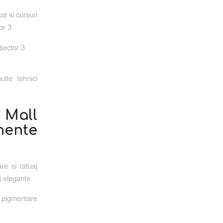
at si cursuri
or 3.
sector 3
lte tehnici
n Mall
nente
re si tatuaj
i elegante.
 pigmentare