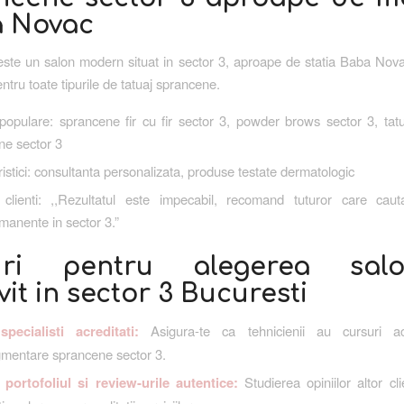
 Novac
ste un salon modern situat in sector 3, aproape de statia Baba Nova
ntru toate tipurile de tatuaj sprancene.
 populare: sprancene fir cu fir sector 3, powder brows sector 3, tat
ne sector 3
istici: consultanta personalizata, produse testate dermatologic
clienti: ,,Rezultatul este impecabil, recomand tuturor care caut
anente in sector 3.”
uri pentru alegerea salo
vit in sector 3 Bucuresti
pecialisti acreditati:
Asigura-te ca tehnicienii au cursuri ac
gmentare sprancene sector 3.
a portofoliul si review-urile autentice:
Studierea opiniilor altor cli