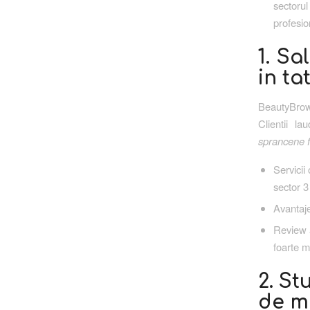
sectoru
profesio
1. Sa
in ta
BeautyBrows
Clientii la
sprancene fi
Servicii
sector 3
Avantaje
Review a
foarte m
2. St
de m