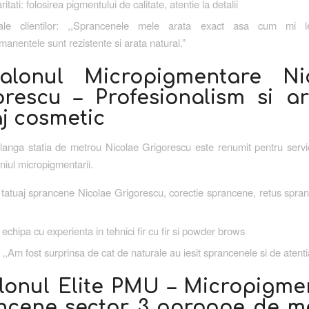
ritati: folosirea pigmentului de calitate, atentie la detalii
ale clientilor: ,,Sprancenele mele arata exact asa cum mi l
anentele sunt rezistente si arata natural.”
alonul Micropigmentare Ni
orescu – Profesionalism si ar
aj cosmetic
langa statia de metrou Nicolae Grigorescu este renumit pentru servic
niul micropigmentarii.
: tatuaj sprancene Nicolae Grigorescu, corectie sprancene, retus spra
 echipa cu experienta in tehnici fir cu fir si powder brows
: ,,Am fost surprinsa de cat de naturale au iesit sprancenele si de atentia 
alonul Elite PMU – Micropigme
ncene sector 3 aproape de m