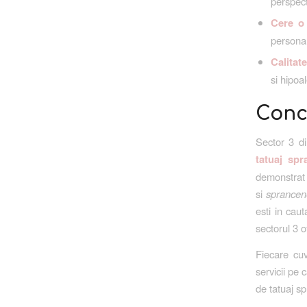
perspecti
Cere o 
personal
Calitat
si hipoal
Conc
Sector 3 di
tatuaj spr
demonstrat
si
sprancene
esti in cau
sectorul 3 o
Fiecare cuv
servicii pe 
de tatuaj s