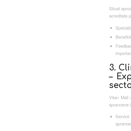
Situat aproa
acreditate p
Speciali
Benefici
Feedbac
importan
3. Cl
– Ex
secto
Vitan Mall 
sprancene i
Servici
sprance