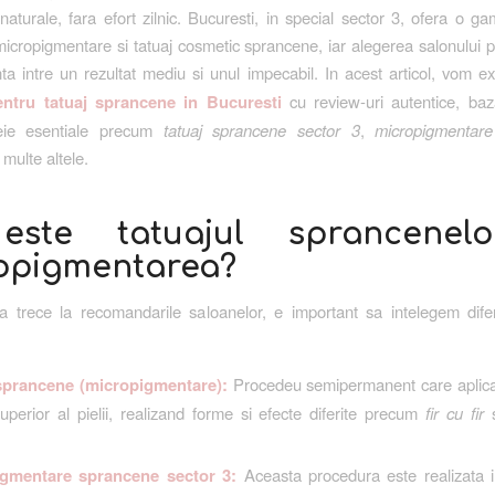
 naturale, fara efort zilnic. Bucuresti, in special sector 3, ofera o g
 micropigmentare si tatuaj cosmetic sprancene, iar alegerea salonului po
nta intre un rezultat mediu si unul impecabil. In acest articol, vom e
ntru tatuaj sprancene in Bucuresti
cu review-uri autentice, ba
eie esentiale precum
tatuaj sprancene sector 3
,
micropigmentar
 multe altele.
ste tatuajul sprancenel
opigmentarea?
a trece la recomandarile saloanelor, e important sa intelegem dife
sprancene (micropigmentare):
Procedeu semipermanent care aplica
superior al pielii, realizand forme si efecte diferite precum
fir cu fir
igmentare sprancene sector 3:
Aceasta procedura este realizata i