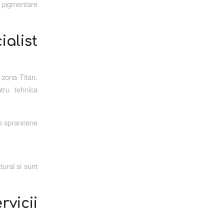
 pigmentare
ialist
 zona Titan.
ntru tehnica
us sprancene
ural si sunt
rvicii