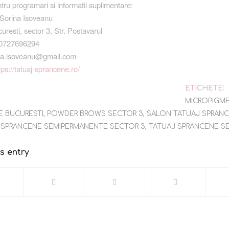
tru programari si informatii suplimentare:
Sorina Isoveanu
resti, sector 3, Str. Postavarul
40727696294
ina.isoveanu@gmail.com
tps://tatuaj-sprancene.ro/
ETICHETE:
MICROPIGM
E BUCURESTI
,
POWDER BROWS SECTOR 3
,
SALON TATUAJ SPRAN
,
SPRANCENE SEMIPERMANENTE SECTOR 3
,
TATUAJ SPRANCENE S
s entry