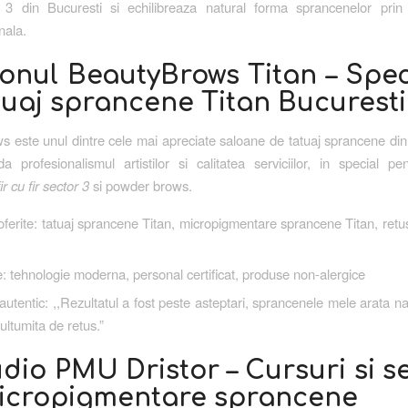
l 3 din Bucuresti si echilibreaza natural forma sprancenelor prin
nala.
lonul BeautyBrows Titan – Spec
tuaj sprancene Titan Bucuresti
 este unul dintre cele mai apreciate saloane de tatuaj sprancene din
uda profesionalismul artistilor si calitatea serviciilor, in special pe
r cu fir sector 3
si powder brows.
 oferite: tatuaj sprancene Titan, micropigmentare sprancene Titan, ret
: tehnologie moderna, personal certificat, produse non-alergice
utentic: ,,Rezultatul a fost peste asteptari, sprancenele mele arata nat
ultumita de retus.”
udio PMU Dristor – Cursuri si se
icropigmentare sprancene