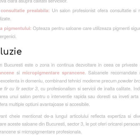
va clara asupra calitatii serviciilor.
consultatie prealabila:
Un salon profesionist ofera consultatie si
izate.
ea pigmentului:
Opteaza pentru saloane care utilizeaza pigmenti siguri
ergenici.
luzie
n Bucuresti este o zona in continua dezvoltare in ceea ce priveste s
ancene
si
micropigmentare sprancene
. Saloanele recomandate
 excelenta in domeniu, combinand tehnici moderne precum
powder bro
 fir cu fir sector 3
, cu profesionalism si servicii de inalta calitate. In
tarea unui salon pentru o interventie rapida sau doresti sa inveti arta 
fera multiple optiuni avantajoase si accesibile.
ant cheie mentionat de-a lungul articolului reflecta expertiza si div
care aceste saloane din Bucuresti, sector 3, le pot oferi oricarei persoa
prancene si micropigmentare profesionala.