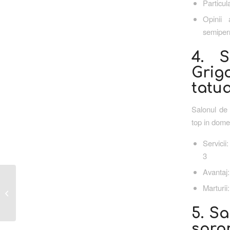
Particula
Opinii 
semiperm
4. S
Grig
tatu
Salonul de 
top in dome
Servicii
3
Avantaj:
Cele mai bune tehnici de
Marturii
micropigmentare sprancene in sector
3: Ghid comple...
5. S
spra