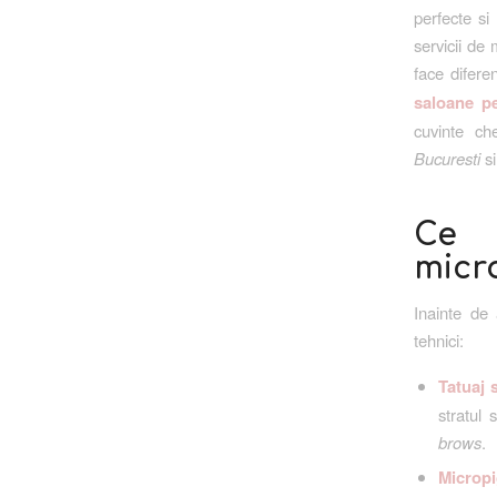
perfecte si
servicii de
face difere
saloane pe
cuvinte ch
Bucuresti
si
Ce e
micr
Inainte de 
tehnici:
Tatuaj 
stratul 
brows
.
Microp