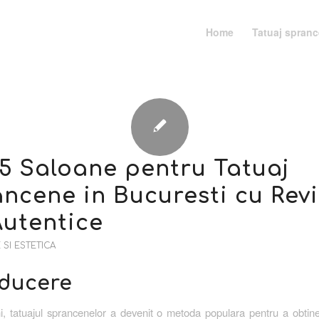
Home
Tatuaj spran
5 Saloane pentru Tatuaj
ncene in Bucuresti cu Rev
Autentice
SI ESTETICA
oducere
ani, tatuajul sprancenelor a devenit o metoda populara pentru a obti