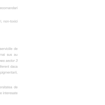
 recomandari
, non-toxici
erviciile de
 mai sus au
ws sector 3
diferent daca
pigmentarii,
ersitatea de
ne interesate