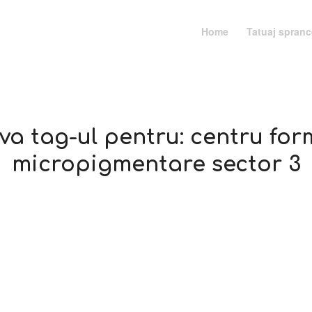
Home
Tatuaj spran
va tag-ul pentru:
centru for
micropigmentare sector 3