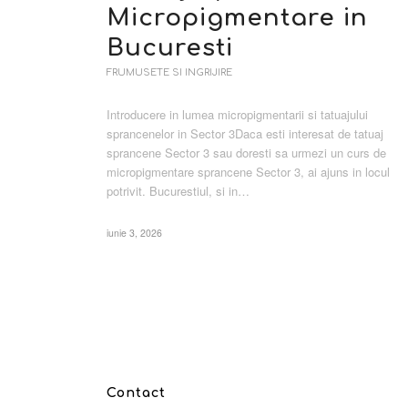
Micropigmentare in
Bucuresti
FRUMUSETE SI INGRIJIRE
Introducere in lumea micropigmentarii si tatuajului
sprancenelor in Sector 3Daca esti interesat de tatuaj
sprancene Sector 3 sau doresti sa urmezi un curs de
micropigmentare sprancene Sector 3, ai ajuns in locul
potrivit. Bucurestiul, si in…
iunie 3, 2026
Contact