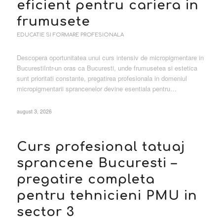
eficient pentru cariera in
frumusete
EDUCATIE SI FORMARE PROFESIONALA
Descopera oportunitatea unui curs intensiv de micropigmentare in
BucurestiIntr-un oras ca Bucuresti, unde frumusetea si estetica
sunt prioritati constante, pregatirea profesionala in domeniul
micropigmentarii sprancenelor devine esentiala pentru…
august 3, 2026
Curs profesional tatuaj
sprancene Bucuresti –
pregatire completa
pentru tehnicieni PMU in
sector 3