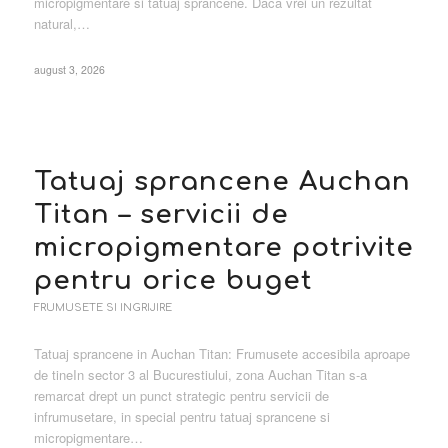
micropigmentare si tatuaj sprancene. Daca vrei un rezultat
natural,…
august 3, 2026
Tatuaj sprancene Auchan
Titan – servicii de
micropigmentare potrivite
pentru orice buget
FRUMUSETE SI INGRIJIRE
Tatuaj sprancene in Auchan Titan: Frumusete accesibila aproape
de tineIn sector 3 al Bucurestiului, zona Auchan Titan s-a
remarcat drept un punct strategic pentru servicii de
infrumusetare, in special pentru tatuaj sprancene si
micropigmentare…