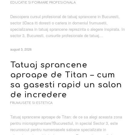
EDUCATIE SI FORMARE PROFESIONALA
Descopera cursul profesional de tatuaj sprancene in Bucuresti,
sector 3Daca iti doresti o cariera in domeniul frumusetii,
specializarea in tatuaj sprancene reprezinta o alegere inspirata. In
sector 3, Bucuresti, cursurile profesionale de tatuaj…
august 3, 2026
Tatuaj sprancene
aproape de Titan – cum
sa gasesti rapid un salon
de incredere
FRUMUSETE SI ESTETICA
Tatuaj sprancene aproape de Titan: de ce sa alegi aceasta zona
pentru micropigmentare?Bucurestiul, in special Sector 3, este
recunoscut pentru numeroasele saloane specializate in