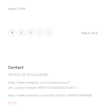
august 3, 2026
2
3
›
»
1
Pagina 1 din 8
Contact
RETELE DE SOCIALIZARE:
https://www.instagram.com/sorinaisoveanu?
utm_source=qr&igsh=MXV1bTQwbG5jZzVzbQ==
https://www.facebook.com/profile.php?id=100050315984596
BLOG