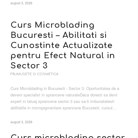
august 3, 2026
Curs Microblading
Bucuresti – Abilitati si
Cunostinte Actualizate
pentru Efect Natural in
Sector 3
FRUMUSETE SI COSMETICA
Curs Microblading in Bucuresti - Sector 3: Oportunitatea de a
deveni specialist in sprancene naturaleDaca doresti sa devii
expert in tatuaj sprancene sector 3 sau sa-ti imbunatatesti
abilitatile in micropigmentare sprancene Bucuresti, cursul…
august 3, 2026
Curs microblading sector