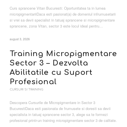
Curs sprancene Vitan Bucuresti: Oportunitatea ta in lumea
micropigmentariiDaca esti pasionat(a) de domeniul infrumusetarii
si vrei sa devii specialist in tatuaj sprancene si micropigmentare
sprancene, zona Vitan, sector 3 este locul ideal pentru…
august 3, 2026
Training Micropigmentare
Sector 3 – Dezvolta
Abilitatile cu Suport
Profesional
CURSURI SI TRAINING
Descopera Cursurile de Micropigmentare in Sector 3
BucurestiDaca esti pasionata de frumusete si doresti sa devii
specialista in tatuaj sprancene sector 3, alege sa te formezi
profesional printr-un training micropigmentare sector 3 de calitate.
…