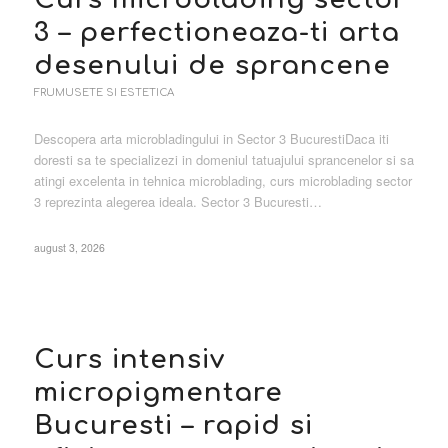
3 – perfectioneaza-ti arta
desenului de sprancene
FRUMUSETE SI ESTETICA
Descopera arta microbladingului in Sector 3 BucurestiDaca iti
doresti sa te specializezi in domeniul tatuajului sprancenelor si sa
atingi excelenta in tehnica microblading, curs microblading sector
3 reprezinta alegerea ideala. Sector 3 Bucuresti…
august 3, 2026
Curs intensiv
micropigmentare
Bucuresti – rapid si