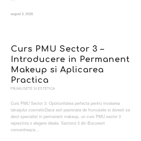
august 3, 2026
Curs PMU Sector 3 –
Introducere in Permanent
Makeup si Aplicarea
Practica
FRUMUSETE SI ESTETICA
Curs PMU Sector 3: Oportunitatea perfecta pentru invatarea
tatuajului cosmeticDaca esti pasionata de frumusete si doresti sa
devii specialist in permanent makeup, un curs PMU sector 3
reprezinta o alegere ideala. Sectorul 3 din Bucuresti
concentreaza…