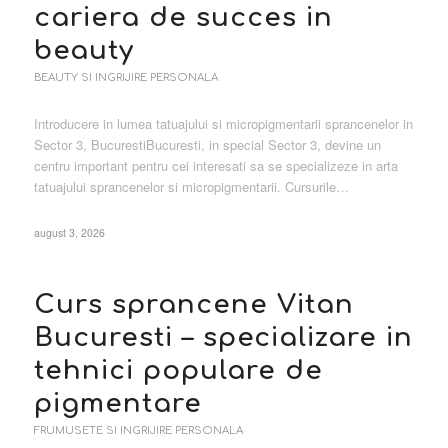
cariera de succes in
beauty
BEAUTY SI INGRIJIRE PERSONALA
Introducere in lumea tatuajului si micropigmentarii sprancenelor in
Sector 3, BucurestiBucuresti, in special Sector 3, devine un
centru important pentru cei interesati sa se specializeze in arta
tatuajului sprancenelor si micropigmentarii. Cursurile…
august 3, 2026
Curs sprancene Vitan
Bucuresti – specializare in
tehnici populare de
pigmentare
FRUMUSETE SI INGRIJIRE PERSONALA