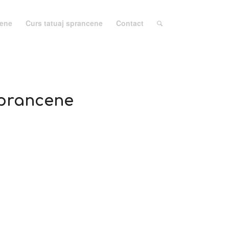
cene
Curs tatuaj sprancene
Contact
sprancene