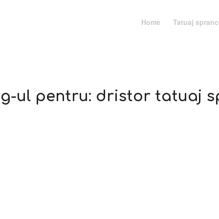
Home
Tatuaj spran
ag-ul pentru:
dristor tatuaj 