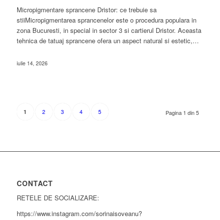
Micropigmentare sprancene Dristor: ce trebuie sa
stiiMicropigmentarea sprancenelor este o procedura populara in
zona Bucuresti, in special in sector 3 si cartierul Dristor. Aceasta
tehnica de tatuaj sprancene ofera un aspect natural si estetic,…
iulie 14, 2026
2
3
4
5
1
Pagina 1 din 5
CONTACT
RETELE DE SOCIALIZARE:
https://www.instagram.com/sorinaisoveanu?