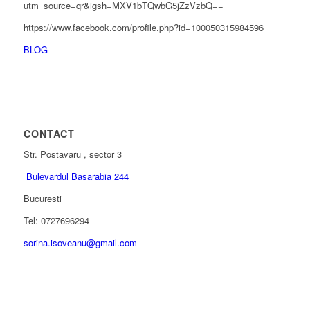
utm_source=qr&igsh=MXV1bTQwbG5jZzVzbQ==
https://www.facebook.com/profile.php?id=100050315984596
BLOG
CONTACT
Str. Postavaru , sector 3
Bulevardul Basarabia 244
Bucuresti
Tel: 0727696294
sorina.isoveanu@gmail.com