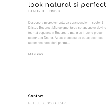
look natural si perfect
FRUMUSETE SI INGRIJIRE
Descopera micropigmentarea sprancenelor in sector 3,
Dristor, BucurestiMicropigmentarea sprancenelor devine
tot mai populara in Bucuresti, mai ales in zone precum
sector 3 si Dristor. Acest procedeu de tatuaj cosmetic
sprancene este ideal pentru…
iunie 3, 2026
Contact
RETELE DE SOCIALIZARE: