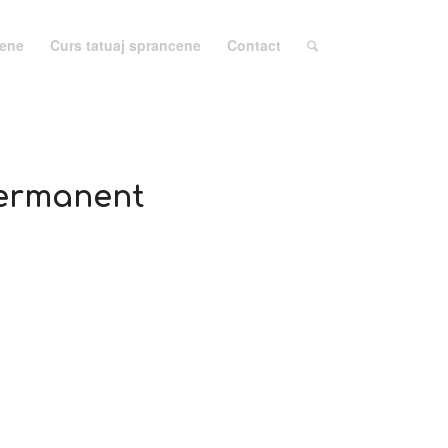
cene
Curs tatuaj sprancene
Contact
permanent