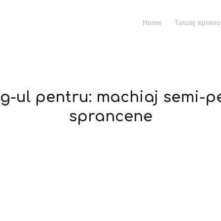
Home
Tatuaj spran
ag-ul pentru:
machiaj semi-
sprancene