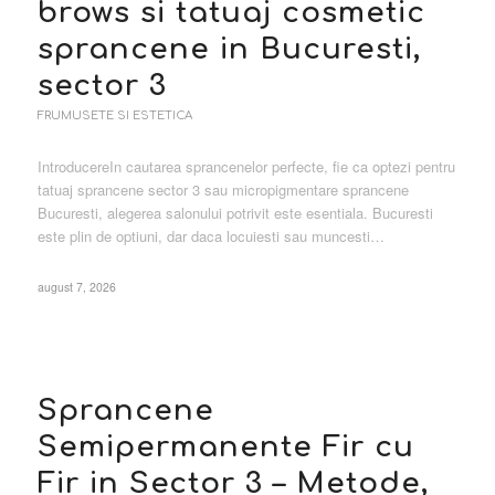
brows si tatuaj cosmetic
sprancene in Bucuresti,
sector 3
FRUMUSETE SI ESTETICA
IntroducereIn cautarea sprancenelor perfecte, fie ca optezi pentru
tatuaj sprancene sector 3 sau micropigmentare sprancene
Bucuresti, alegerea salonului potrivit este esentiala. Bucuresti
este plin de optiuni, dar daca locuiesti sau muncesti…
august 7, 2026
Sprancene
Semipermanente Fir cu
Fir in Sector 3 – Metode,