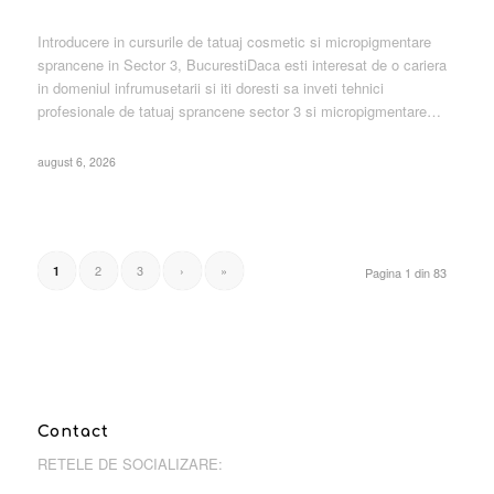
Introducere in cursurile de tatuaj cosmetic si micropigmentare
sprancene in Sector 3, BucurestiDaca esti interesat de o cariera
in domeniul infrumusetarii si iti doresti sa inveti tehnici
profesionale de tatuaj sprancene sector 3 si micropigmentare…
august 6, 2026
2
3
›
»
1
Pagina 1 din 83
Contact
RETELE DE SOCIALIZARE: