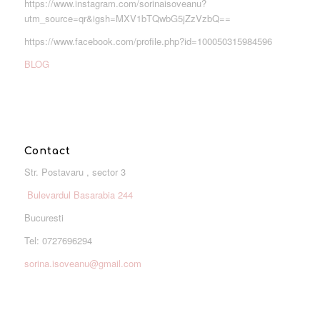
https://www.instagram.com/sorinaisoveanu?
utm_source=qr&igsh=MXV1bTQwbG5jZzVzbQ==
https://www.facebook.com/profile.php?id=100050315984596
BLOG
Contact
Str. Postavaru , sector 3
Bulevardul Basarabia 244
Bucuresti
Tel: 0727696294
sorina.isoveanu@gmail.com