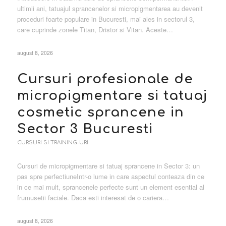
ultimii ani, tatuajul sprancenelor si micropigmentarea au devenit
proceduri foarte populare in Bucuresti, mai ales in sectorul 3,
care cuprinde zonele Titan, Dristor si Vitan. Aceste…
august 8, 2026
Cursuri profesionale de
micropigmentare si tatuaj
cosmetic sprancene in
Sector 3 Bucuresti
CURSURI SI TRAINING-URI
Cursuri de micropigmentare si tatuaj sprancene in Sector 3: un
pas spre perfectiuneIntr-o lume in care aspectul conteaza din ce
in ce mai mult, sprancenele perfecte sunt un element esential al
frumusetii faciale. Daca esti interesat de o cariera…
august 8, 2026