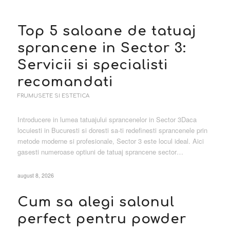
Top 5 saloane de tatuaj
sprancene in Sector 3:
Servicii si specialisti
recomandati
FRUMUSETE SI ESTETICA
Introducere in lumea tatuajului sprancenelor in Sector 3Daca
locuiesti in Bucuresti si doresti sa-ti redefinesti sprancenele prin
metode moderne si profesionale, Sector 3 este locul ideal. Aici
gasesti numeroase optiuni de tatuaj sprancene sector…
august 8, 2026
Cum sa alegi salonul
perfect pentru powder