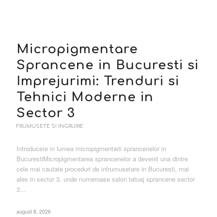
Micropigmentare
Sprancene in Bucuresti si
Imprejurimi: Trenduri si
Tehnici Moderne in
Sector 3
FRUMUSETE SI INGRIJIRE
Introducere in lumea micropigmentarii sprancenelor in
BucurestiMicropigmentarea sprancenelor a devenit una dintre
cele mai cautate proceduri de infrumusetare in Bucuresti, mai
ales in sector 3, unde numeroase salon tatuaj sprancene sector
3…
august 8, 2026