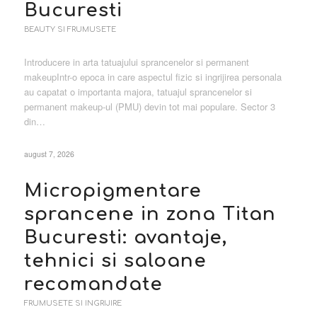
Bucuresti
BEAUTY SI FRUMUSETE
Introducere in arta tatuajului sprancenelor si permanent
makeupIntr-o epoca in care aspectul fizic si ingrijirea personala
au capatat o importanta majora, tatuajul sprancenelor si
permanent makeup-ul (PMU) devin tot mai populare. Sector 3
din…
august 7, 2026
Micropigmentare
sprancene in zona Titan
Bucuresti: avantaje,
tehnici si saloane
recomandate
FRUMUSETE SI INGRIJIRE