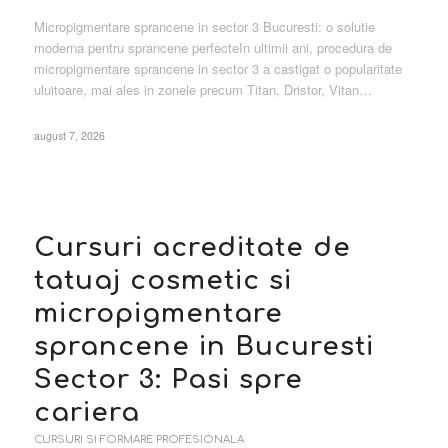
Micropigmentare sprancene in sector 3 Bucuresti: o solutie
moderna pentru sprancene perfecteIn ultimii ani, procedura de
micropigmentare sprancene in sector 3 a castigat o popularitate
uluitoare, mai ales in zonele precum Titan, Dristor, Vitan…
august 7, 2026
Cursuri acreditate de
tatuaj cosmetic si
micropigmentare
sprancene in Bucuresti
Sector 3: Pasi spre
cariera
CURSURI SI FORMARE PROFESIONALA