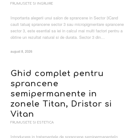
FRUMUSETE SI INGRIJIRE
Importanta alegerii unui salon de sprancene in Sector 3Cand
cauti tatuaj sprancene sector 3 sau micropigmentare sprancene
sector 3, este esential sa iei in calcul mai multi factori pentru a
obtine un rezultat natural si de durata. Sector 3 din…
august 8, 2026
Ghid complet pentru
sprancene
semipermanente in
zonele Titan, Dristor si
Vitan
FRUMUSETE SI ESTETICA
Introducere in tratamentele de sprancene semipermanenteIn