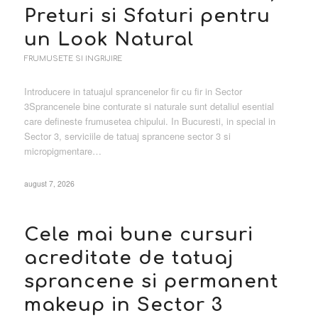
Preturi si Sfaturi pentru
un Look Natural
FRUMUSETE SI INGRIJIRE
Introducere in tatuajul sprancenelor fir cu fir in Sector
3Sprancenele bine conturate si naturale sunt detaliul esential
care defineste frumusetea chipului. In Bucuresti, in special in
Sector 3, serviciile de tatuaj sprancene sector 3 si
micropigmentare…
august 7, 2026
Cele mai bune cursuri
acreditate de tatuaj
sprancene si permanent
makeup in Sector 3