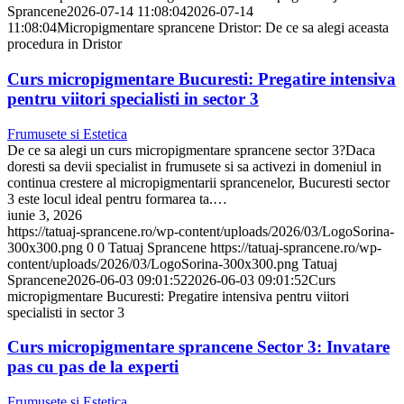
Sprancene
2026-07-14 11:08:04
2026-07-14
11:08:04
Micropigmentare sprancene Dristor: De ce sa alegi aceasta
procedura in Dristor
Curs micropigmentare Bucuresti: Pregatire intensiva
pentru viitori specialisti in sector 3
Frumusete si Estetica
De ce sa alegi un curs micropigmentare sprancene sector 3?Daca
doresti sa devii specialist in frumusete si sa activezi in domeniul in
continua crestere al micropigmentarii sprancenelor, Bucuresti sector
3 este locul ideal pentru formarea ta.…
iunie 3, 2026
https://tatuaj-sprancene.ro/wp-content/uploads/2026/03/LogoSorina-
300x300.png
0
0
Tatuaj Sprancene
https://tatuaj-sprancene.ro/wp-
content/uploads/2026/03/LogoSorina-300x300.png
Tatuaj
Sprancene
2026-06-03 09:01:52
2026-06-03 09:01:52
Curs
micropigmentare Bucuresti: Pregatire intensiva pentru viitori
specialisti in sector 3
Curs micropigmentare sprancene Sector 3: Invatare
pas cu pas de la experti
Frumusete si Estetica