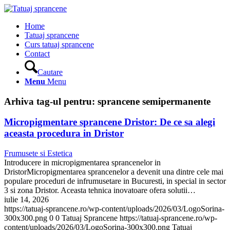
Home
Tatuaj sprancene
Curs tatuaj sprancene
Contact
Cautare
Menu
Menu
Arhiva tag-ul pentru:
sprancene semipermanente
Micropigmentare sprancene Dristor: De ce sa alegi
aceasta procedura in Dristor
Frumusete si Estetica
Introducere in micropigmentarea sprancenelor in
DristorMicropigmentarea sprancenelor a devenit una dintre cele mai
populare proceduri de infrumusetare in Bucuresti, in special in sector
3 si zona Dristor. Aceasta tehnica inovatoare ofera solutii…
iulie 14, 2026
https://tatuaj-sprancene.ro/wp-content/uploads/2026/03/LogoSorina-
300x300.png
0
0
Tatuaj Sprancene
https://tatuaj-sprancene.ro/wp-
content/uploads/2026/03/LogoSorina-300x300.png
Tatuaj