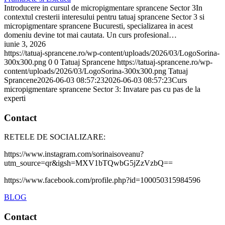
Introducere in cursul de micropigmentare sprancene Sector 3In
contextul cresterii interesului pentru tatuaj sprancene Sector 3 si
micropigmentare sprancene Bucuresti, specializarea in acest
domeniu devine tot mai cautata. Un curs profesional…
iunie 3, 2026
https://tatuaj-sprancene.ro/wp-content/uploads/2026/03/LogoSorina-
300x300.png
0
0
Tatuaj Sprancene
https://tatuaj-sprancene.ro/wp-
content/uploads/2026/03/LogoSorina-300x300.png
Tatuaj
Sprancene
2026-06-03 08:57:23
2026-06-03 08:57:23
Curs
micropigmentare sprancene Sector 3: Invatare pas cu pas de la
experti
Contact
RETELE DE SOCIALIZARE:
https://www.instagram.com/sorinaisoveanu?
utm_source=qr&igsh=MXV1bTQwbG5jZzVzbQ==
https://www.facebook.com/profile.php?id=100050315984596
BLOG
Contact