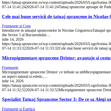
https://tatuaj-sprancene.ro/wp-content/uploads/2026/03/LogoSorina-
07-14 11:41:24
2026-07-14 11:41:24
Tatuaj sprancene aproape de ParkL
Cele mai bune servicii de tatuaj sprancene in Nicolae 
Frumusete si Corp
Introducere in tatuajul sprancenelor in Nicolae GrigorescuTatuajul spr
din Sector 3 al Bucurestiului…
iulie 14, 2026
https://tatuaj-sprancene.ro/wp-content/uploads/2026/03/LogoSorina-
07-14 11:33:32
2026-07-14 11:33:32
Cele mai bune servicii de tatuaj 
Micropigmentare sprancene Dristor: avantaje si costu
Frumusete
Micropigmentare sprancene Dristor: ce trebuie sa stiiMicropigmentarea 
un aspect natural si estetic,…
iulie 14, 2026
https://tatuaj-sprancene.ro/wp-content/uploads/2026/03/LogoSorina-
07-14 11:32:52
2026-07-14 11:32:52
Micropigmentare sprancene Dristor
Specialist Tatuaj Sprancene Sector 3: De ce sa Alegi 
Frumusete si Estetica