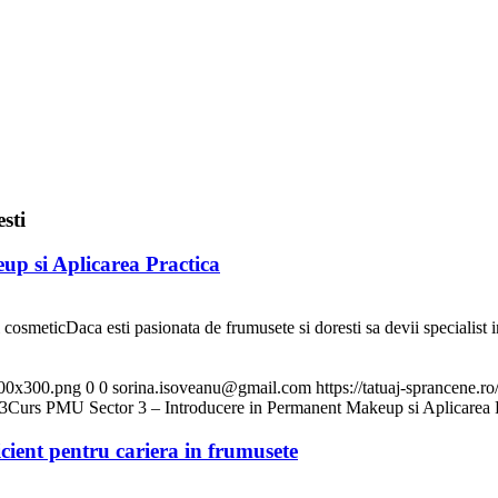
sti
p si Aplicarea Practica
 cosmeticDaca esti pasionata de frumusete si doresti sa devii specialis
300x300.png
0
0
sorina.isoveanu@gmail.com
https://tatuaj-sprancene
3
Curs PMU Sector 3 – Introducere in Permanent Makeup si Aplicarea 
cient pentru cariera in frumusete