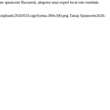
re sprancene Bucuresti, alegerea unui expert local este esentiala
ent/uploads/2026/03/LogoSorina-300x300.png
Tatuaj Sprancene
2026-