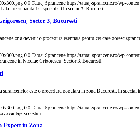
300x300.png
0
0
Tatuaj Sprancene
https://tatuaj-sprancene.ro/wp-cont
ake: recomandari si specialisti in sector 3, Bucuresti
Grigorescu, Sector 3, Bucuresti
ancenelor a devenit o procedura esentiala pentru cei care doresc sprance
300x300.png
0
0
Tatuaj Sprancene
https://tatuaj-sprancene.ro/wp-cont
sprancene in Nicolae Grigorescu, Sector 3, Bucuresti
ri
sprancenelor este o procedura populara in zona Bucuresti, in special in s
300x300.png
0
0
Tatuaj Sprancene
https://tatuaj-sprancene.ro/wp-cont
: avantaje si costuri
un Expert in Zona