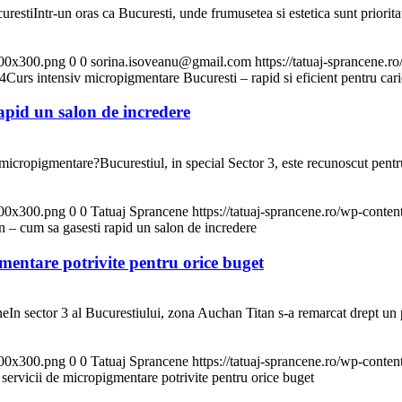
estiIntr-un oras ca Bucuresti, unde frumusetea si estetica sunt priorita
300x300.png
0
0
sorina.isoveanu@gmail.com
https://tatuaj-sprancene
4
Curs intensiv micropigmentare Bucuresti – rapid si eficient pentru car
apid un salon de incredere
micropigmentare?Bucurestiul, in special Sector 3, este recunoscut pentr
300x300.png
0
0
Tatuaj Sprancene
https://tatuaj-sprancene.ro/wp-cont
n – cum sa gasesti rapid un salon de incredere
mentare potrivite pentru orice buget
In sector 3 al Bucurestiului, zona Auchan Titan s-a remarcat drept un pun
300x300.png
0
0
Tatuaj Sprancene
https://tatuaj-sprancene.ro/wp-cont
servicii de micropigmentare potrivite pentru orice buget