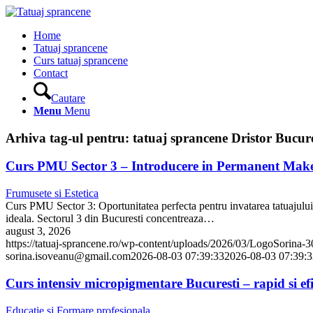
Home
Tatuaj sprancene
Curs tatuaj sprancene
Contact
Cautare
Menu
Menu
Arhiva tag-ul pentru:
tatuaj sprancene Dristor Bucure
Curs PMU Sector 3 – Introducere in Permanent Makeu
Frumusete si Estetica
Curs PMU Sector 3: Oportunitatea perfecta pentru invatarea tatuajului
ideala. Sectorul 3 din Bucuresti concentreaza…
august 3, 2026
https://tatuaj-sprancene.ro/wp-content/uploads/2026/03/LogoSorina-
sorina.isoveanu@gmail.com
2026-08-03 07:39:33
2026-08-03 07:39:3
Curs intensiv micropigmentare Bucuresti – rapid si efi
Educatie si Formare profesionala