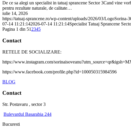
De ce sa alegi un specialist in tatuaj sprancene Sector 3Cand vine vor
pentru rezultate naturale, de calitate…
iulie 14, 2026
https://tatuaj-sprancene.ro/wp-content/uploads/2026/03/LogoSorina-
07-14 11:21:14
2026-07-14 11:21:14
Specialist Tatuaj Sprancene Sect
Pagina 1 din 5
1
2
3
4
5
Contact
RETELE DE SOCIALIZARE:
https://www.instagram.com/sorinaisoveanu?utm_source=qr&ig
https://www.facebook.com/profile.php?id=100050315984596
BLOG
Contact
Str. Postavaru , sector 3
Bulevardul Basarabia 244
Bucuresti