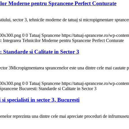
lor Moderne pentru Sprancene Perfect Conturate
ui, sector 3, tehnicile moderne de tatuaj si micropigmentare sprancene c
300x300.png
0
0
Tatuaj Sprancene
https://tatuaj-sprancene.ro/wp-cont
 Integrarea Tehnicilor Moderne pentru Sprancene Perfect Conturate
Standarde si Calitate in Sector 3
ctor 3Micropigmentarea sprancenelor este una dintre cele mai cautate p
300x300.png
0
0
Tatuaj Sprancene
https://tatuaj-sprancene.ro/wp-cont
prancene Bucuresti: Standarde si Calitate in Sector 3
specialisti in sector 3, Bucuresti
nelor reprezinta una dintre cele mai apreciate proceduri de infrumusetar