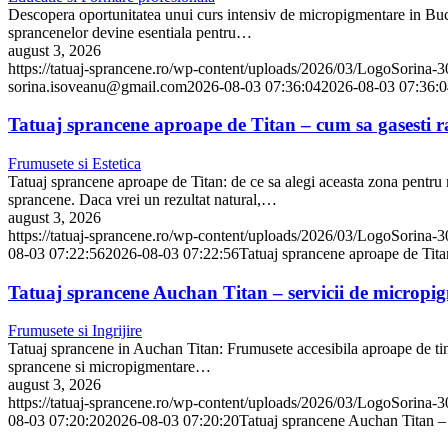
Descopera oportunitatea unui curs intensiv de micropigmentare in Bucur
sprancenelor devine esentiala pentru…
august 3, 2026
https://tatuaj-sprancene.ro/wp-content/uploads/2026/03/LogoSorina-
sorina.isoveanu@gmail.com
2026-08-03 07:36:04
2026-08-03 07:36:0
Tatuaj sprancene aproape de Titan – cum sa gasesti r
Frumusete si Estetica
Tatuaj sprancene aproape de Titan: de ce sa alegi aceasta zona pentru 
sprancene. Daca vrei un rezultat natural,…
august 3, 2026
https://tatuaj-sprancene.ro/wp-content/uploads/2026/03/LogoSorina-
08-03 07:22:56
2026-08-03 07:22:56
Tatuaj sprancene aproape de Tita
Tatuaj sprancene Auchan Titan – servicii de micropig
Frumusete si Ingrijire
Tatuaj sprancene in Auchan Titan: Frumusete accesibila aproape de tine
sprancene si micropigmentare…
august 3, 2026
https://tatuaj-sprancene.ro/wp-content/uploads/2026/03/LogoSorina-
08-03 07:20:20
2026-08-03 07:20:20
Tatuaj sprancene Auchan Titan – 