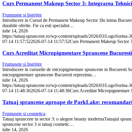
Curs Permanent Makeup Sector 3: Integrarea Tehnici
Frumusete si Ingrijire
Introducere in Cursul de Permanent Makeup Sector 3In inima Bucurestiul
durabile oferite. Fie ca esti specialist…
iulie 14, 2026
https://tatuaj-sprancene.ro/wp-content/uploads/2026/03/LogoSorina-
07-14 11:57:52
2026-07-14 11:57:52
Curs Permanent Makeup Sector 3:
Curs Acreditat Micropigmentare Sprancene Bucuresti: 
Frumusete si Ingrijire
Introducere in cursurile de micropigmentare sprancene in Bucuresti Se
micropigmentare sprancene Bucuresti reprezinta…
iulie 14, 2026
https://tatuaj-sprancene.ro/wp-content/uploads/2026/03/LogoSorina-
07-14 11:48:36
2026-07-14 11:48:36
Curs Acreditat Micropigmentare S
Tatuaj sprancene aproape de ParkLake: recomandari si 
Frumusete si cosmetica
Tatuaj sprancene in sector 3: o alegere beauty modernaTatuajul sprance
sprancene sector 3 si tatuaj cosmetic…
iulie 14, 2026