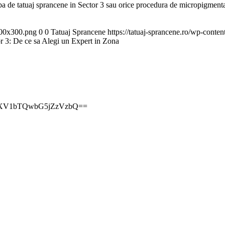
ba de tatuaj sprancene in Sector 3 sau orice procedura de micropigmenta
300x300.png
0
0
Tatuaj Sprancene
https://tatuaj-sprancene.ro/wp-cont
or 3: De ce sa Alegi un Expert in Zona
sh=MXV1bTQwbG5jZzVzbQ==