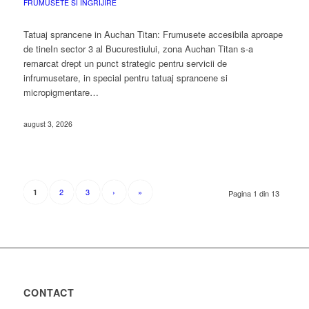
FRUMUSETE SI INGRIJIRE
Tatuaj sprancene in Auchan Titan: Frumusete accesibila aproape
de tineIn sector 3 al Bucurestiului, zona Auchan Titan s-a
remarcat drept un punct strategic pentru servicii de
infrumusetare, in special pentru tatuaj sprancene si
micropigmentare…
august 3, 2026
2
3
›
»
1
Pagina 1 din 13
CONTACT