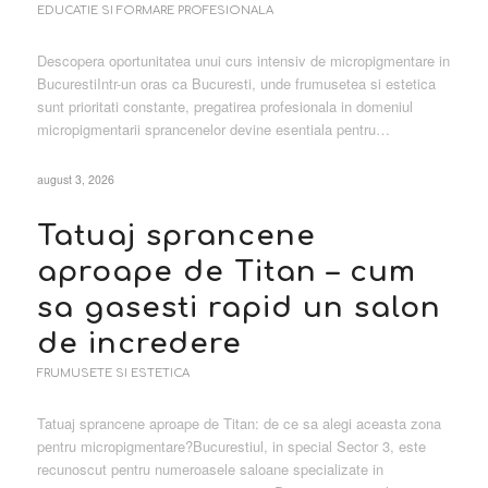
EDUCATIE SI FORMARE PROFESIONALA
Descopera oportunitatea unui curs intensiv de micropigmentare in
BucurestiIntr-un oras ca Bucuresti, unde frumusetea si estetica
sunt prioritati constante, pregatirea profesionala in domeniul
micropigmentarii sprancenelor devine esentiala pentru…
august 3, 2026
Tatuaj sprancene
aproape de Titan – cum
sa gasesti rapid un salon
de incredere
FRUMUSETE SI ESTETICA
Tatuaj sprancene aproape de Titan: de ce sa alegi aceasta zona
pentru micropigmentare?Bucurestiul, in special Sector 3, este
recunoscut pentru numeroasele saloane specializate in