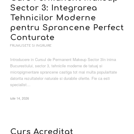
Sector 3: Integrarea
Tehnicilor Moderne
pentru Sprancene Perfect
Conturate
FRUMUSETE SI INGRIJIRE
Introducere in Cursul de Permanent Makeup Sector 3In inima
Bucurestiului, sector 3, tehnicile moderne de tatuaj si
micropigmentare sprancene castiga tot mai multa popularitate
datorita rezultatelor naturale si durabile oferite. Fie ca esti
specialist…
iulie 14, 2026
Curs Acreditat