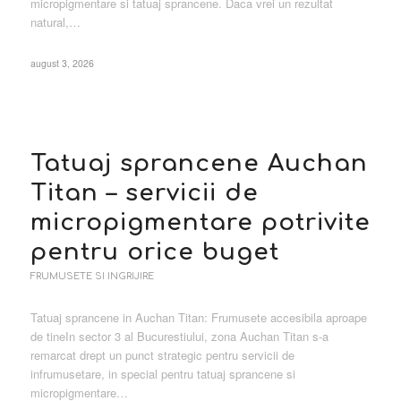
micropigmentare si tatuaj sprancene. Daca vrei un rezultat
natural,…
august 3, 2026
Tatuaj sprancene Auchan
Titan – servicii de
micropigmentare potrivite
pentru orice buget
FRUMUSETE SI INGRIJIRE
Tatuaj sprancene in Auchan Titan: Frumusete accesibila aproape
de tineIn sector 3 al Bucurestiului, zona Auchan Titan s-a
remarcat drept un punct strategic pentru servicii de
infrumusetare, in special pentru tatuaj sprancene si
micropigmentare…