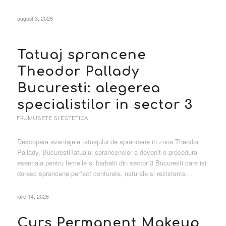
august 3, 2026
Tatuaj sprancene
Theodor Pallady
Bucuresti: alegerea
specialistilor in sector 3
FRUMUSETE SI ESTETICA
Descopera avantajele tatuajului de sprancene in zona Theodor
Pallady, BucurestiTatuajul sprancenelor a devenit o procedura
esentiala pentru femeile si barbatii din sector 3 Bucuresti care isi
doresc sprancene perfect conturate, naturale si rezistente…
iulie 14, 2026
Curs Permanent Makeup