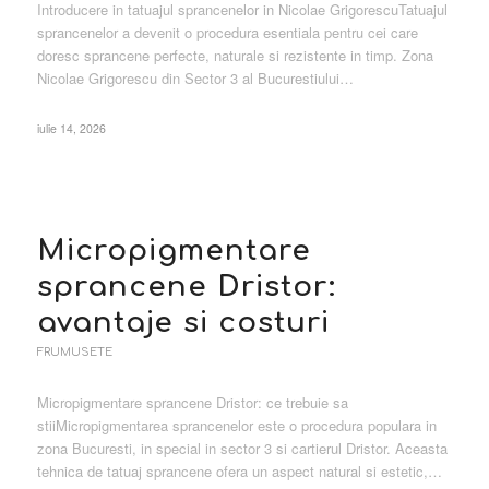
Introducere in tatuajul sprancenelor in Nicolae GrigorescuTatuajul
sprancenelor a devenit o procedura esentiala pentru cei care
doresc sprancene perfecte, naturale si rezistente in timp. Zona
Nicolae Grigorescu din Sector 3 al Bucurestiului…
iulie 14, 2026
Micropigmentare
sprancene Dristor:
avantaje si costuri
FRUMUSETE
Micropigmentare sprancene Dristor: ce trebuie sa
stiiMicropigmentarea sprancenelor este o procedura populara in
zona Bucuresti, in special in sector 3 si cartierul Dristor. Aceasta
tehnica de tatuaj sprancene ofera un aspect natural si estetic,…