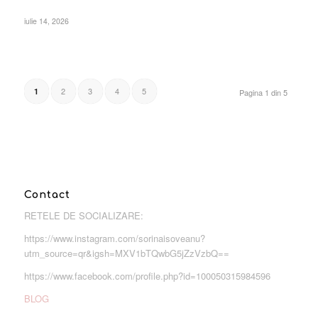
iulie 14, 2026
2
3
4
5
1
Pagina 1 din 5
Contact
RETELE DE SOCIALIZARE:
https://www.instagram.com/sorinaisoveanu?
utm_source=qr&igsh=MXV1bTQwbG5jZzVzbQ==
https://www.facebook.com/profile.php?id=100050315984596
BLOG