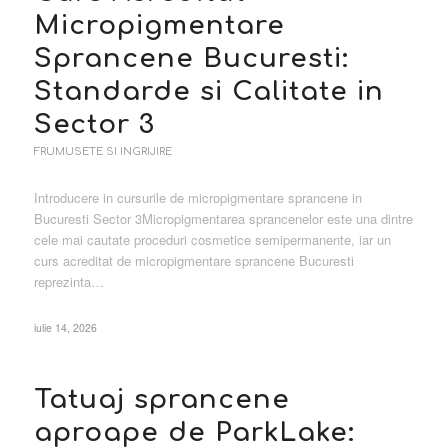
Micropigmentare
Sprancene Bucuresti:
Standarde si Calitate in
Sector 3
FRUMUSETE SI INGRIJIRE
Introducere in cursurile de micropigmentare sprancene in
Bucuresti Sector 3Micropigmentarea sprancenelor este una dintre
cele mai cautate proceduri cosmetice semipermanente, iar un
curs acreditat de micropigmentare sprancene Bucuresti
reprezinta…
iulie 14, 2026
Tatuaj sprancene
aproape de ParkLake: