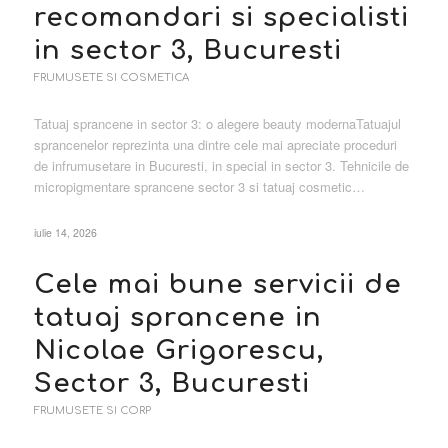
recomandari si specialisti
in sector 3, Bucuresti
FRUMUSETE SI COSMETICA
Tatuaj sprancene in sector 3: o alegere beauty modernaTatuajul
sprancenelor reprezinta una dintre cele mai apreciate proceduri
de infrumusetare in Bucuresti, in special in sector 3. Tehnicile de
micropigmentare sprancene sector 3 si tatuaj cosmetic…
iulie 14, 2026
Cele mai bune servicii de
tatuaj sprancene in
Nicolae Grigorescu,
Sector 3, Bucuresti
FRUMUSETE SI CORP