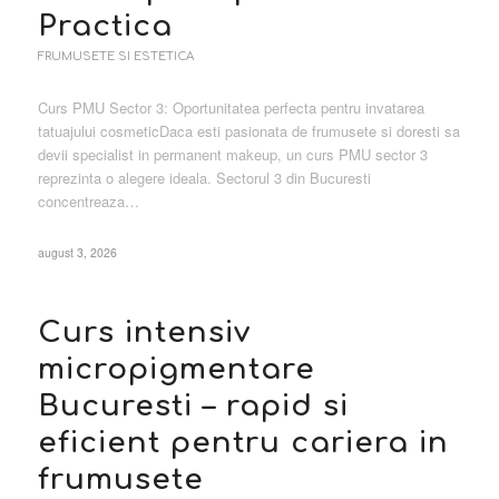
Practica
FRUMUSETE SI ESTETICA
Curs PMU Sector 3: Oportunitatea perfecta pentru invatarea
tatuajului cosmeticDaca esti pasionata de frumusete si doresti sa
devii specialist in permanent makeup, un curs PMU sector 3
reprezinta o alegere ideala. Sectorul 3 din Bucuresti
concentreaza…
august 3, 2026
Curs intensiv
micropigmentare
Bucuresti – rapid si
eficient pentru cariera in
frumusete