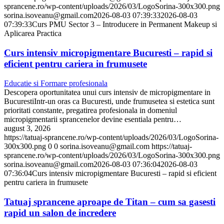
sprancene.ro/wp-content/uploads/2026/03/LogoSorina-300x300.png
sorina.isoveanu@gmail.com
2026-08-03 07:39:33
2026-08-03
07:39:33
Curs PMU Sector 3 – Introducere in Permanent Makeup si
Aplicarea Practica
Curs intensiv micropigmentare Bucuresti – rapid si
eficient pentru cariera in frumusete
Educatie si Formare profesionala
Descopera oportunitatea unui curs intensiv de micropigmentare in
BucurestiIntr-un oras ca Bucuresti, unde frumusetea si estetica sunt
prioritati constante, pregatirea profesionala in domeniul
micropigmentarii sprancenelor devine esentiala pentru…
august 3, 2026
https://tatuaj-sprancene.ro/wp-content/uploads/2026/03/LogoSorina-
300x300.png
0
0
sorina.isoveanu@gmail.com
https://tatuaj-
sprancene.ro/wp-content/uploads/2026/03/LogoSorina-300x300.png
sorina.isoveanu@gmail.com
2026-08-03 07:36:04
2026-08-03
07:36:04
Curs intensiv micropigmentare Bucuresti – rapid si eficient
pentru cariera in frumusete
Tatuaj sprancene aproape de Titan – cum sa gasesti
rapid un salon de incredere