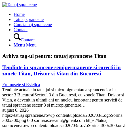
Home
Tatuaj sprancene
Curs tatuaj sprancene
Contact
Cautare
Menu
Menu
Arhiva tag-ul pentru:
tatuaj sprancene Titan
Tendinte in sprancene semipermanente si corectii in
zonele Titan, Dristor si Vitan din Bucuresti
Frumusete si Estetica
Tendinte actuale in tatuajul si micropigmentarea sprancenelor in
sector 3 BucurestiSectoul 3 din Bucuresti, cu zonele Titan, Dristor si
Vitan, a devenit in ultimii ani un nucleu important pentru servicii de
tatuaj sprancene sector 3 si micropigmentare…
august 6, 2026
https://tatuaj-sprancene.ro/wp-content/uploads/2026/03/LogoSorina-
300x300.png
0
0
sorina.isoveanu@gmail.com
https://tatuaj-
sprancene.ro/wp-content/uploads/2026/03/LogoSorina-300x300.png