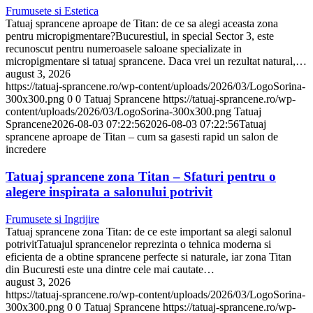
Frumusete si Estetica
Tatuaj sprancene aproape de Titan: de ce sa alegi aceasta zona
pentru micropigmentare?Bucurestiul, in special Sector 3, este
recunoscut pentru numeroasele saloane specializate in
micropigmentare si tatuaj sprancene. Daca vrei un rezultat natural,…
august 3, 2026
https://tatuaj-sprancene.ro/wp-content/uploads/2026/03/LogoSorina-
300x300.png
0
0
Tatuaj Sprancene
https://tatuaj-sprancene.ro/wp-
content/uploads/2026/03/LogoSorina-300x300.png
Tatuaj
Sprancene
2026-08-03 07:22:56
2026-08-03 07:22:56
Tatuaj
sprancene aproape de Titan – cum sa gasesti rapid un salon de
incredere
Tatuaj sprancene zona Titan – Sfaturi pentru o
alegere inspirata a salonului potrivit
Frumusete si Ingrijire
Tatuaj sprancene zona Titan: de ce este important sa alegi salonul
potrivitTatuajul sprancenelor reprezinta o tehnica moderna si
eficienta de a obtine sprancene perfecte si naturale, iar zona Titan
din Bucuresti este una dintre cele mai cautate…
august 3, 2026
https://tatuaj-sprancene.ro/wp-content/uploads/2026/03/LogoSorina-
300x300.png
0
0
Tatuaj Sprancene
https://tatuaj-sprancene.ro/wp-