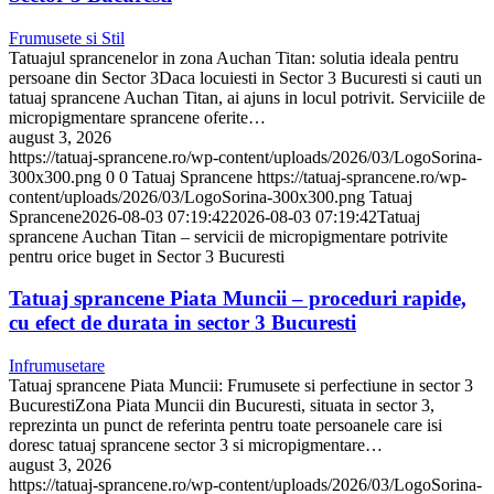
Frumusete si Stil
Tatuajul sprancenelor in zona Auchan Titan: solutia ideala pentru
persoane din Sector 3Daca locuiesti in Sector 3 Bucuresti si cauti un
tatuaj sprancene Auchan Titan, ai ajuns in locul potrivit. Serviciile de
micropigmentare sprancene oferite…
august 3, 2026
https://tatuaj-sprancene.ro/wp-content/uploads/2026/03/LogoSorina-
300x300.png
0
0
Tatuaj Sprancene
https://tatuaj-sprancene.ro/wp-
content/uploads/2026/03/LogoSorina-300x300.png
Tatuaj
Sprancene
2026-08-03 07:19:42
2026-08-03 07:19:42
Tatuaj
sprancene Auchan Titan – servicii de micropigmentare potrivite
pentru orice buget in Sector 3 Bucuresti
Tatuaj sprancene Piata Muncii – proceduri rapide,
cu efect de durata in sector 3 Bucuresti
Infrumusetare
Tatuaj sprancene Piata Muncii: Frumusete si perfectiune in sector 3
BucurestiZona Piata Muncii din Bucuresti, situata in sector 3,
reprezinta un punct de referinta pentru toate persoanele care isi
doresc tatuaj sprancene sector 3 si micropigmentare…
august 3, 2026
https://tatuaj-sprancene.ro/wp-content/uploads/2026/03/LogoSorina-