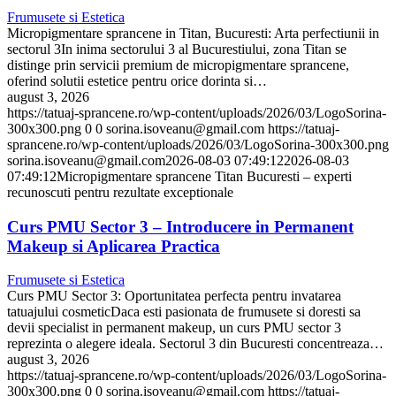
Frumusete si Estetica
Micropigmentare sprancene in Titan, Bucuresti: Arta perfectiunii in
sectorul 3In inima sectorului 3 al Bucurestiului, zona Titan se
distinge prin servicii premium de micropigmentare sprancene,
oferind solutii estetice pentru orice dorinta si…
august 3, 2026
https://tatuaj-sprancene.ro/wp-content/uploads/2026/03/LogoSorina-
300x300.png
0
0
sorina.isoveanu@gmail.com
https://tatuaj-
sprancene.ro/wp-content/uploads/2026/03/LogoSorina-300x300.png
sorina.isoveanu@gmail.com
2026-08-03 07:49:12
2026-08-03
07:49:12
Micropigmentare sprancene Titan Bucuresti – experti
recunoscuti pentru rezultate exceptionale
Curs PMU Sector 3 – Introducere in Permanent
Makeup si Aplicarea Practica
Frumusete si Estetica
Curs PMU Sector 3: Oportunitatea perfecta pentru invatarea
tatuajului cosmeticDaca esti pasionata de frumusete si doresti sa
devii specialist in permanent makeup, un curs PMU sector 3
reprezinta o alegere ideala. Sectorul 3 din Bucuresti concentreaza…
august 3, 2026
https://tatuaj-sprancene.ro/wp-content/uploads/2026/03/LogoSorina-
300x300.png
0
0
sorina.isoveanu@gmail.com
https://tatuaj-