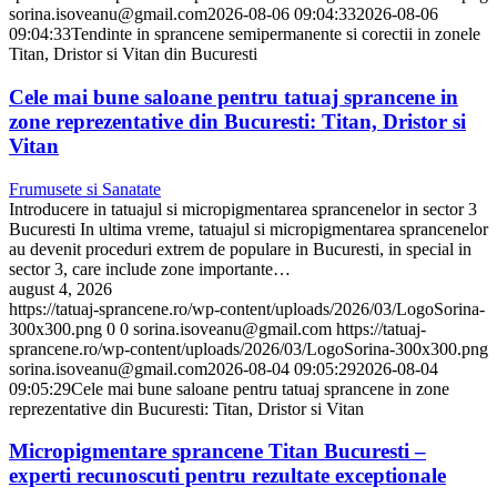
sorina.isoveanu@gmail.com
2026-08-06 09:04:33
2026-08-06
09:04:33
Tendinte in sprancene semipermanente si corectii in zonele
Titan, Dristor si Vitan din Bucuresti
Cele mai bune saloane pentru tatuaj sprancene in
zone reprezentative din Bucuresti: Titan, Dristor si
Vitan
Frumusete si Sanatate
Introducere in tatuajul si micropigmentarea sprancenelor in sector 3
Bucuresti In ultima vreme, tatuajul si micropigmentarea sprancenelor
au devenit proceduri extrem de populare in Bucuresti, in special in
sector 3, care include zone importante…
august 4, 2026
https://tatuaj-sprancene.ro/wp-content/uploads/2026/03/LogoSorina-
300x300.png
0
0
sorina.isoveanu@gmail.com
https://tatuaj-
sprancene.ro/wp-content/uploads/2026/03/LogoSorina-300x300.png
sorina.isoveanu@gmail.com
2026-08-04 09:05:29
2026-08-04
09:05:29
Cele mai bune saloane pentru tatuaj sprancene in zone
reprezentative din Bucuresti: Titan, Dristor si Vitan
Micropigmentare sprancene Titan Bucuresti –
experti recunoscuti pentru rezultate exceptionale