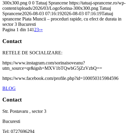
300x300.png
0
0
Tatuaj Sprancene
https://tatuaj-sprancene.ro/wp-
content/uploads/2026/03/LogoSorina-300x300.png
Tatuaj
Sprancene
2026-08-03 07:16:19
2026-08-03 07:16:19
Tatuaj
sprancene Piata Muncii – proceduri rapide, cu efect de durata in
sector 3 Bucuresti
Pagina 1 din 14
1
2
3
›
»
Contact
RETELE DE SOCIALIZARE:
https://www.instagram.com/sorinaisoveanu?
utm_source=qr&igsh=MXV1bTQwbG5jZzVzbQ==
https://www.facebook.com/profile.php?id=100050315984596
BLOG
Contact
Str. Postavaru , sector 3
Bucuresti
Tel: 0727696294