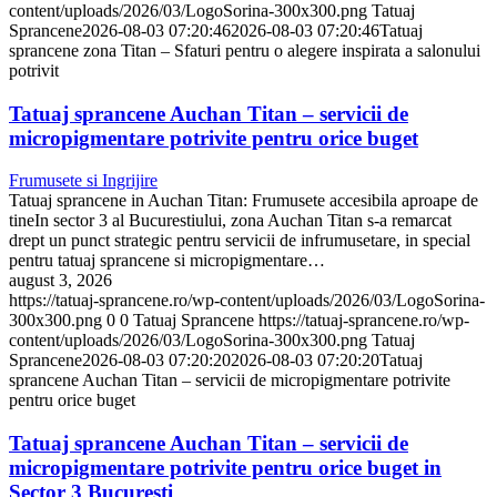
content/uploads/2026/03/LogoSorina-300x300.png
Tatuaj
Sprancene
2026-08-03 07:20:46
2026-08-03 07:20:46
Tatuaj
sprancene zona Titan – Sfaturi pentru o alegere inspirata a salonului
potrivit
Tatuaj sprancene Auchan Titan – servicii de
micropigmentare potrivite pentru orice buget
Frumusete si Ingrijire
Tatuaj sprancene in Auchan Titan: Frumusete accesibila aproape de
tineIn sector 3 al Bucurestiului, zona Auchan Titan s-a remarcat
drept un punct strategic pentru servicii de infrumusetare, in special
pentru tatuaj sprancene si micropigmentare…
august 3, 2026
https://tatuaj-sprancene.ro/wp-content/uploads/2026/03/LogoSorina-
300x300.png
0
0
Tatuaj Sprancene
https://tatuaj-sprancene.ro/wp-
content/uploads/2026/03/LogoSorina-300x300.png
Tatuaj
Sprancene
2026-08-03 07:20:20
2026-08-03 07:20:20
Tatuaj
sprancene Auchan Titan – servicii de micropigmentare potrivite
pentru orice buget
Tatuaj sprancene Auchan Titan – servicii de
micropigmentare potrivite pentru orice buget in
Sector 3 Bucuresti