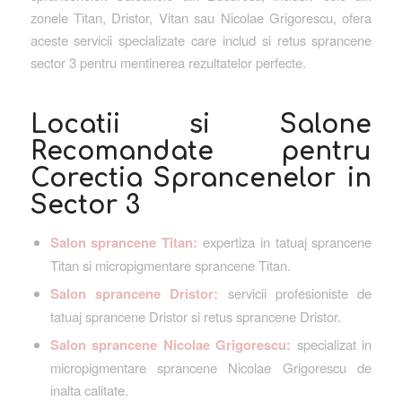
zonele Titan, Dristor, Vitan sau Nicolae Grigorescu, ofera
aceste servicii specializate care includ si retus sprancene
sector 3 pentru mentinerea rezultatelor perfecte.
Locatii si Salone
Recomandate pentru
Corectia Sprancenelor in
Sector 3
Salon sprancene Titan:
expertiza in tatuaj sprancene
Titan si micropigmentare sprancene Titan.
Salon sprancene Dristor:
servicii profesioniste de
tatuaj sprancene Dristor si retus sprancene Dristor.
Salon sprancene Nicolae Grigorescu:
specializat in
micropigmentare sprancene Nicolae Grigorescu de
inalta calitate.