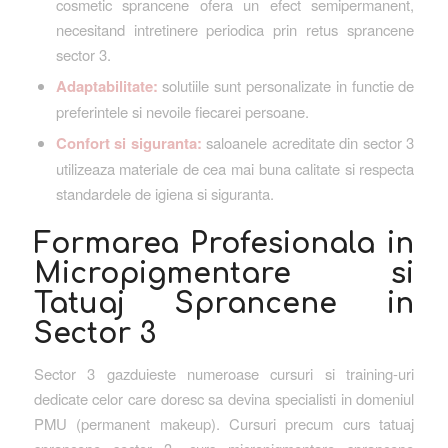
cosmetic sprancene ofera un efect semipermanent,
necesitand intretinere periodica prin retus sprancene
sector 3.
Adaptabilitate:
solutiile sunt personalizate in functie de
preferintele si nevoile fiecarei persoane.
Confort si siguranta:
saloanele acreditate din sector 3
utilizeaza materiale de cea mai buna calitate si respecta
standardele de igiena si siguranta.
Formarea Profesionala in
Micropigmentare si
Tatuaj Sprancene in
Sector 3
Sector 3 gazduieste numeroase cursuri si training-uri
dedicate celor care doresc sa devina specialisti in domeniul
PMU (permanent makeup). Cursuri precum curs tatuaj