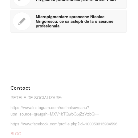
Micropigmentare sprancene Nicolae
Grigorescu: ce sa astepti de la o sesiune
profesionala
Contact
RETELE DE SOCIALIZARE:
https://www.instagram.com/sorinaisoveanu?
utm_source=qr&igsh=MXV1bTQwbG5jZzVzbQ==
https://www.facebook.com/profile.php?id=100050315984596
BLOG