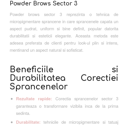
Powder Brows Sector 3
Powder brows sector 3 reprezinta o tehnica de
micropigmentare sprancene in care sprancenele capata un
aspect pudrat, uniform si bine definit, popular datorita
durabilitatii si esteticii elegante. Aceasta metoda este
adesea preferata de clienti pentru look-ul plin si intens,
mentinand un aspect natural si sofisticat.
Beneficiile si
Durabilitatea Corectiei
Sprancenelor
Rezultate rapide:
Corectia sprancenelor sector 3
garanteaza o transformare vizibila inca de la prima
sedinta.
Durabilitate:
tehnicile de micropigmentare si tatuaj