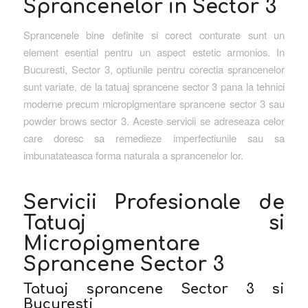
Sprancenelor in Sector 3
Sprancenele bine definite si corect conturate sunt un
element esential pentru un aspect estetic armonios. In
Bucuresti, Sector 3, optiunile pentru corectia sprancenelor
sunt variate, de la tatuaj sprancene sector 3 pana la tehnici
moderne precum micropigmentare sprancene sector 3 sau
powder brows sector 3. Aceste servicii se adreseaza celor
care doresc sa remedieze imperfectiunile sau sa
imbunatateasca forma naturala a sprancenelor lor.
Servicii Profesionale de
Tatuaj si
Micropigmentare
Sprancene Sector 3
Tatuaj sprancene Sector 3 si
Bucuresti