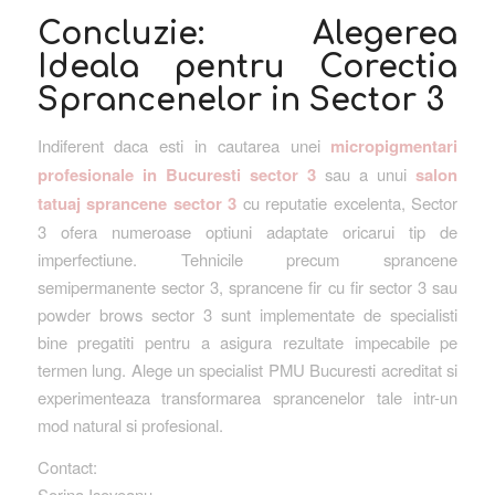
Concluzie: Alegerea
Ideala pentru Corectia
Sprancenelor in Sector 3
Indiferent daca esti in cautarea unei
micropigmentari
profesionale in Bucuresti sector 3
sau a unui
salon
tatuaj sprancene sector 3
cu reputatie excelenta, Sector
3 ofera numeroase optiuni adaptate oricarui tip de
imperfectiune. Tehnicile precum sprancene
semipermanente sector 3, sprancene fir cu fir sector 3 sau
powder brows sector 3 sunt implementate de specialisti
bine pregatiti pentru a asigura rezultate impecabile pe
termen lung. Alege un specialist PMU Bucuresti acreditat si
experimenteaza transformarea sprancenelor tale intr-un
mod natural si profesional.
Contact:
Sorina Isoveanu