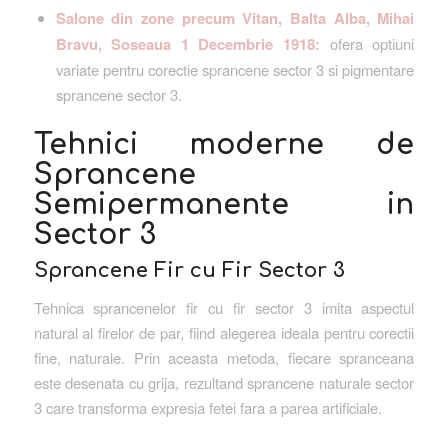
Salone din zone precum Vitan, Balta Alba, Mihai
Bravu, Soseaua 1 Decembrie 1918:
ofera optiuni
variate pentru corectie sprancene sector 3 si pigmentare
sprancene sector 3.
Tehnici moderne de
Sprancene
Semipermanente in
Sector 3
Sprancene Fir cu Fir Sector 3
Tehnica sprancenelor fir cu fir sector 3 imita aspectul
natural al firelor de par, fiind alegerea ideala pentru corectii
fine, naturale. Prin aceasta metoda, fiecare spranceana
este desenata cu grija, rezultand sprancene naturale sector
3 care transforma expresia fetei fara a parea artificiale.