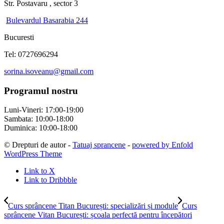
Str. Postavaru , sector 3
Bulevardul Basarabia 244
Bucuresti
Tel: 0727696294
sorina.isoveanu@gmail.com
Programul nostru
Luni-Vineri: 17:00-19:00
Sambata: 10:00-18:00
Duminica: 10:00-18:00
© Drepturi de autor -
Tatuaj sprancene
-
powered by Enfold
WordPress Theme
Link to X
Link to Dribbble
Curs sprâncene Titan București: specializări și module
Curs
sprâncene Vitan București: școala perfectă pentru începători