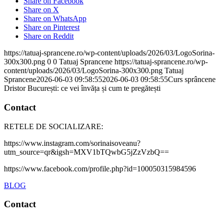
Share on Facebook
Share on X
Share on WhatsApp
Share on Pinterest
Share on Reddit
https://tatuaj-sprancene.ro/wp-content/uploads/2026/03/LogoSorina-
300x300.png
0
0
Tatuaj Sprancene
https://tatuaj-sprancene.ro/wp-
content/uploads/2026/03/LogoSorina-300x300.png
Tatuaj
Sprancene
2026-06-03 09:58:55
2026-06-03 09:58:55
Curs sprâncene
Dristor București: ce vei învăța și cum te pregătești
Contact
RETELE DE SOCIALIZARE:
https://www.instagram.com/sorinaisoveanu?
utm_source=qr&igsh=MXV1bTQwbG5jZzVzbQ==
https://www.facebook.com/profile.php?id=100050315984596
BLOG
Contact