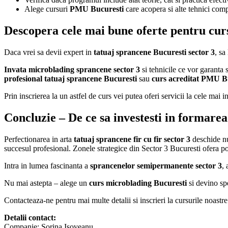
Alege cursuri
PMU Bucuresti
care acopera si alte tehnici co
Descopera cele mai bune oferte pentru cur
Daca vrei sa devii expert in
tatuaj sprancene Bucuresti sector 3
, sa
Invata microblading sprancene sector 3
si tehnicile ce vor garanta 
profesional tatuaj sprancene Bucuresti
sau
curs acreditat PMU B
Prin inscrierea la un astfel de curs vei putea oferi servicii la cele mai
Concluzie – De ce sa investesti in formare
Perfectionarea in arta
tatuaj sprancene fir cu fir sector 3
deschide nu
succesul profesional. Zonele strategice din Sector 3 Bucuresti ofera p
Intra in lumea fascinanta a
sprancenelor semipermanente sector 3
, 
Nu mai astepta – alege un
curs microblading Bucuresti
si devino spe
Contacteaza-ne pentru mai multe detalii si inscrieri la cursurile noastre
Detalii contact:
Companie: Sorina Isoveanu