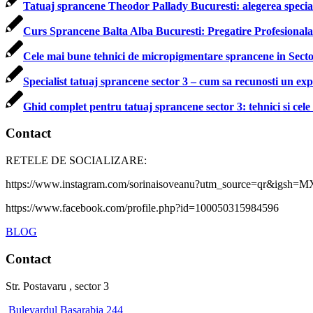
Tatuaj sprancene Theodor Pallady Bucuresti: alegerea speciali
Curs Sprancene Balta Alba Bucuresti: Pregatire Profesional
Cele mai bune tehnici de micropigmentare sprancene in Secto
Specialist tatuaj sprancene sector 3 – cum sa recunosti un ex
Ghid complet pentru tatuaj sprancene sector 3: tehnici si cel
Contact
RETELE DE SOCIALIZARE:
https://www.instagram.com/sorinaisoveanu?utm_source=qr&ig
https://www.facebook.com/profile.php?id=100050315984596
BLOG
Contact
Str. Postavaru , sector 3
Bulevardul Basarabia 244