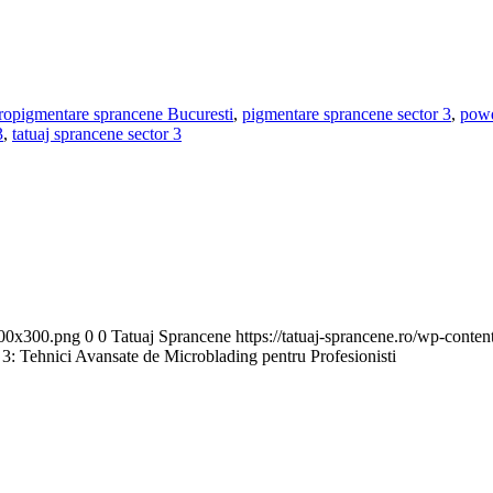
ropigmentare sprancene Bucuresti
,
pigmentare sprancene sector 3
,
powd
3
,
tatuaj sprancene sector 3
300x300.png
0
0
Tatuaj Sprancene
https://tatuaj-sprancene.ro/wp-cont
 3: Tehnici Avansate de Microblading pentru Profesionisti