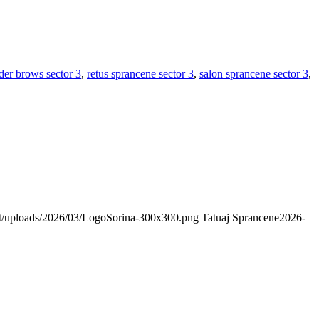
er brows sector 3
,
retus sprancene sector 3
,
salon sprancene sector 3
,
ent/uploads/2026/03/LogoSorina-300x300.png
Tatuaj Sprancene
2026-