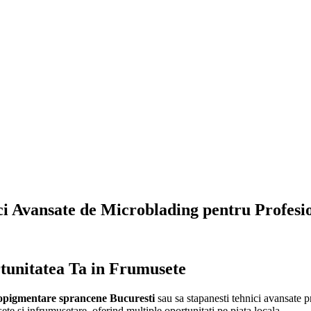
ci Avansate de Microblading pentru Profesio
tunitatea Ta in Frumusete
opigmentare sprancene Bucuresti
sau sa stapanesti tehnici avansate pr
te si infrumusetare, oferind multiple oportunitati pe piata locala.