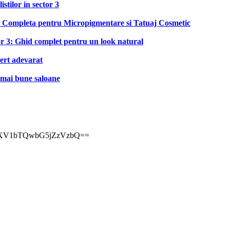
stilor in sector 3
a Completa pentru Micropigmentare si Tatuaj Cosmetic
r 3: Ghid complet pentru un look natural
pert adevarat
e mai bune saloane
sh=MXV1bTQwbG5jZzVzbQ==