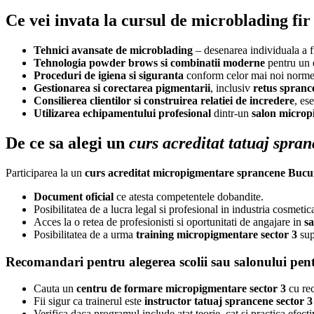
Ce vei invata la cursul de microblading fir 
Tehnici avansate de microblading
– desenarea individuala a fi
Tehnologia powder brows si combinatii moderne
pentru un ef
Proceduri de igiena si siguranta
conform celor mai noi norme 
Gestionarea si corectarea pigmentarii
, inclusiv
retus spranc
Consilierea clientilor si construirea relatiei de incredere
, es
Utilizarea echipamentului profesional
dintr-un
salon microp
De ce sa alegi un
curs acreditat tatuaj spran
Participarea la un
curs acreditat micropigmentare sprancene Bucur
Document oficial
ce atesta competentele dobandite.
Posibilitatea de a lucra legal si profesional in industria cosmetic
Acces la o retea de profesionisti si oportunitati de angajare in
sa
Posibilitatea de a urma
training micropigmentare sector 3
sup
Recomandari pentru alegerea scolii sau salonului pen
Cauta un
centru de formare micropigmentare sector 3
cu rec
Fii sigur ca trainerul este
instructor tatuaj sprancene sector 3
Verifica daca programul include atat teorie, cat si practica efect