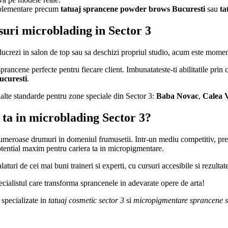
mplementare precum
tatuaj sprancene powder brows Bucuresti
sau
ta
suri microblading in Sector 3
 lucrezi in salon de top sau sa deschizi propriul studio, acum este momentu
sprancene perfecte pentru fiecare client. Imbunatateste-ti abilitatile pri
ucuresti
.
 inalte standarde pentru zone speciale din Sector 3:
Baba Novac
,
Calea 
a ta in microblading Sector 3?
meroase drumuri in domeniul frumusetii. Intr-un mediu competitiv, prega
otential maxim pentru cariera ta in micropigmentare.
alaturi de cei mai buni traineri si experti, cu cursuri accesibile si rezultat
cialistul care transforma sprancenele in adevarate opere de arta!
 specializate in
tatuaj cosmetic sector 3
si
micropigmentare sprancene s