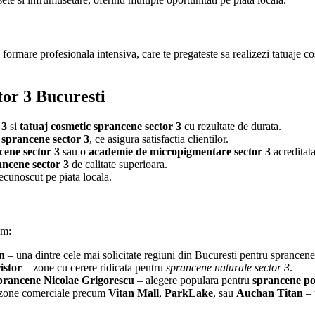
formare profesionala intensiva, care te pregateste sa realizezi tatuaje c
tor 3 Bucuresti
 3
si
tatuaj cosmetic sprancene sector 3
cu rezultate de durata.
 sprancene sector 3
, ce asigura satisfactia clientilor.
cene sector 3
sau o
academie de micropigmentare sector 3
acreditata
ncene sector 3
de calitate superioara.
ecunoscut pe piata locala.
um:
n
– una dintre cele mai solicitate regiuni din Bucuresti pentru sprance
istor
– zone cu cerere ridicata pentru
sprancene naturale sector 3
.
prancene Nicolae Grigorescu
– alegere populara pentru
sprancene p
i zone comerciale precum
Vitan Mall
,
ParkLake
, sau
Auchan Titan
– 