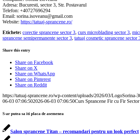
Adresa: Bucuresti, sector 3, Str. Postavarul
Telefon: +40727696294
Email: sorina.isoveanu@gmail.com
Website:
https://tatuaj-sprancene.ro/
Etichete:
corectie sprancene sector 3
,
curs microblading sector 3
,
mic
sprancene semipermanente sector 3
,
tatuaj cosmetic sprancene sector 
Share this entry
Share on Facebook
Share on X
Share on WhatsApp
Share on Pinterest
Share on Reddit
https://tatuaj-sprancene.ro/wp-content/uploads/2026/03/LogoSorina-
06-03 07:06:50
2026-06-03 07:06:50
Curs Sprancene Fir cu Fir Sector
S-ar putea sa iti placa de asemenea
Salon sprancene Titan – recomandari pentru un look perfect