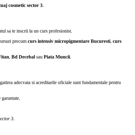
tuaj cosmetic sector 3
.
l sa te inscrii la un curs profesionist.
n cursuri precum
curs intensiv micropigmentare Bucuresti
,
curs
Vitan
,
Bd Decebal
sau
Piata Muncii
.
tirea adecvata si acreditarile oficiale sunt fundamentale pentru
e garantate.
ector 3
.