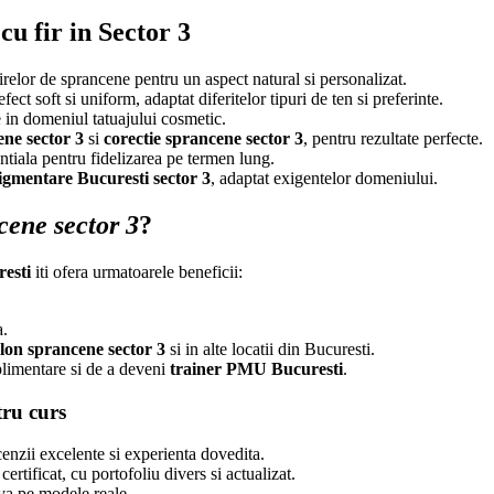
cu fir in Sector 3
relor de sprancene pentru un aspect natural si personalizat.
ect soft si uniform, adaptat diferitelor tipuri de ten si preferinte.
in domeniul tatuajului cosmetic.
ene sector 3
si
corectie sprancene sector 3
, pentru rezultate perfecte.
entiala pentru fidelizarea pe termen lung.
igmentare Bucuresti sector 3
, adaptat exigentelor domeniului.
cene sector 3
?
esti
iti ofera urmatoarele beneficii:
a.
lon sprancene sector 3
si in alte locatii din Bucuresti.
limentare si de a deveni
trainer PMU Bucuresti
.
tru curs
enzii excelente si experienta dovedita.
certificat, cu portofoliu divers si actualizat.
iva pe modele reale.