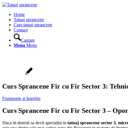
Home
Tatuaj sprancene
Curs tatuaj sprancene
Contact
Cautare
Menu
Menu
Curs Sprancene Fir cu Fir Sector 3: Tehni
Frumusete si Ingrijire
Curs Sprancene Fir cu Fir Sector 3 – Opor
Daca iti doresti sa devii specialist in
tatuaj sprancene sector 3
,
micr
este una dintre cele mai active zone din Bucuresti in materie de frumuse