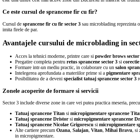
Ce este cursul de sprancene fir cu fir?
Cursul de
sprancene fir cu fir sector 3
sau microblading reprezinta o 
imita firele de par.
Avantajele cursului de microblading in sec
Acces la tehnici moderne, printre care si
powder brows sector
Pregatire completa pentru
retus sprancene sector 3
si
corectie
Formare intr-un mediu practic, in colaborare cu un
salon spran
Intelegerea aprofundata a materiilor prime si a
pigmentare spra
Posibilitatea de a deveni
specialist tatuaj sprancene sector 3
r
Zonele acoperite de formare si servicii
Sector 3 include diverse zone in care vei putea practica meseria, prec
Tatuaj sprancene Titan
si
micropigmentare sprancene Tita
Tatuaj sprancene Dristor
si
micropigmentare sprancene Dr
Tatuaj sprancene Nicolae Grigorescu
si
micropigmentare s
Alte cartiere precum
Ozana
,
Salajan
,
Vitan
,
Mihai Bravu
, s
in micropigmentare.