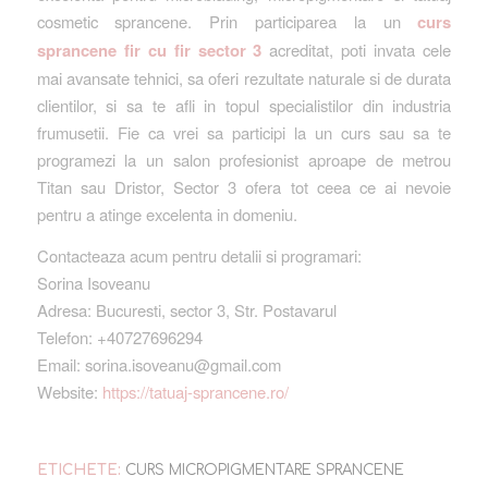
cosmetic sprancene. Prin participarea la un
curs
sprancene fir cu fir sector 3
acreditat, poti invata cele
mai avansate tehnici, sa oferi rezultate naturale si de durata
clientilor, si sa te afli in topul specialistilor din industria
frumusetii. Fie ca vrei sa participi la un curs sau sa te
programezi la un salon profesionist aproape de metrou
Titan sau Dristor, Sector 3 ofera tot ceea ce ai nevoie
pentru a atinge excelenta in domeniu.
Contacteaza acum pentru detalii si programari:
Sorina Isoveanu
Adresa: Bucuresti, sector 3, Str. Postavarul
Telefon: +40727696294
Email: sorina.isoveanu@gmail.com
Website:
https://tatuaj-sprancene.ro/
ETICHETE:
CURS MICROPIGMENTARE SPRANCENE