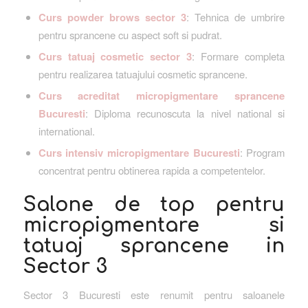
Curs powder brows sector 3
: Tehnica de umbrire
pentru sprancene cu aspect soft si pudrat.
Curs tatuaj cosmetic sector 3
: Formare completa
pentru realizarea tatuajului cosmetic sprancene.
Curs acreditat micropigmentare sprancene
Bucuresti
: Diploma recunoscuta la nivel national si
international.
Curs intensiv micropigmentare Bucuresti
: Program
concentrat pentru obtinerea rapida a competentelor.
Salone de top pentru
micropigmentare si
tatuaj sprancene in
Sector 3
Sector 3 Bucuresti este renumit pentru saloanele