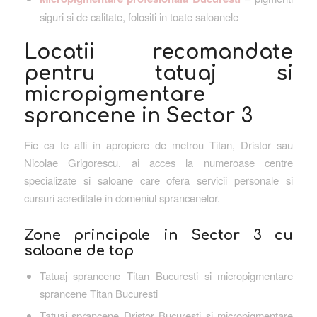
siguri si de calitate, folositi in toate saloanele
Locatii recomandate
pentru tatuaj si
micropigmentare
sprancene in Sector 3
Fie ca te afli in apropiere de metrou Titan, Dristor sau
Nicolae Grigorescu, ai acces la numeroase centre
specializate si saloane care ofera servicii personale si
cursuri acreditate in domeniul sprancenelor.
Zone principale in Sector 3 cu
saloane de top
Tatuaj sprancene Titan Bucuresti si micropigmentare
sprancene Titan Bucuresti
Tatuaj sprancene Dristor Bucuresti si micropigmentare