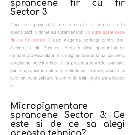
sprancene fir cu fir
Sector 3
Daca esti pasionat(a) de frumusete si doresti sa te
specializezi in domeniul sprancenelor, un
curs sprancene
fir cu fir sector 3
este alegerea perfecta pentru tine.
Sectorul 3 din Bucuresti ofera multiple oportunitati de
formare profesionala in micropigmentare si tatuaj cosmetic
sprancene. Acest articol iti va prezenta tehnicile avansate
pentru sprancene naturale, metode de invatare, precum si
cele mai bune saloane si centre de training din zona Sector
3.
Micropigmentare
sprancene Sector 3: Ce
este si de ce sa alegi
aceasta tehnica?