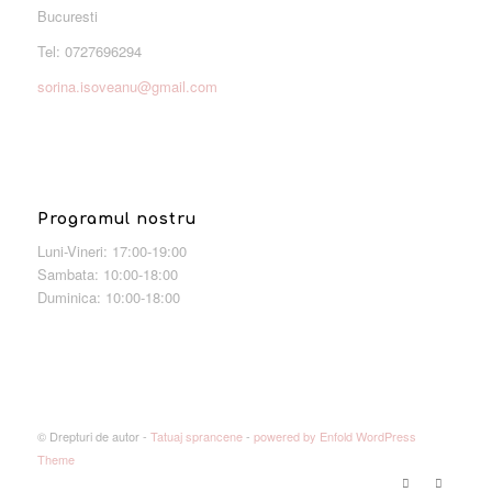
Bucuresti
Tel: 0727696294
sorina.isoveanu@gmail.com
Programul nostru
Luni-Vineri: 17:00-19:00
Sambata: 10:00-18:00
Duminica: 10:00-18:00
© Drepturi de autor -
Tatuaj sprancene
-
powered by Enfold WordPress
Theme