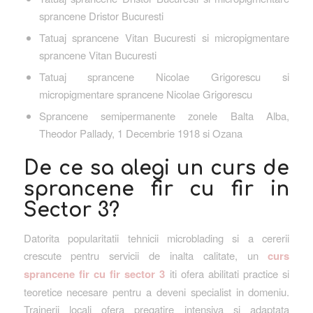
sprancene Dristor Bucuresti
Tatuaj sprancene Vitan Bucuresti si micropigmentare
sprancene Vitan Bucuresti
Tatuaj sprancene Nicolae Grigorescu si
micropigmentare sprancene Nicolae Grigorescu
Sprancene semipermanente zonele Balta Alba,
Theodor Pallady, 1 Decembrie 1918 si Ozana
De ce sa alegi un curs de
sprancene fir cu fir in
Sector 3?
Datorita popularitatii tehnicii microblading si a cererii
crescute pentru servicii de inalta calitate, un
curs
sprancene fir cu fir sector 3
iti ofera abilitati practice si
teoretice necesare pentru a deveni specialist in domeniu.
Trainerii locali ofera pregatire intensiva si adaptata