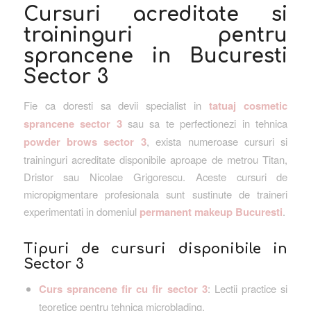
Cursuri acreditate si
traininguri pentru
sprancene in Bucuresti
Sector 3
Fie ca doresti sa devii specialist in
tatuaj cosmetic
sprancene sector 3
sau sa te perfectionezi in tehnica
powder brows sector 3
, exista numeroase cursuri si
traininguri acreditate disponibile aproape de metrou Titan,
Dristor sau Nicolae Grigorescu. Aceste cursuri de
micropigmentare profesionala sunt sustinute de traineri
experimentati in domeniul
permanent makeup Bucuresti
.
Tipuri de cursuri disponibile in
Sector 3
Curs sprancene fir cu fir sector 3
: Lectii practice si
teoretice pentru tehnica microblading.