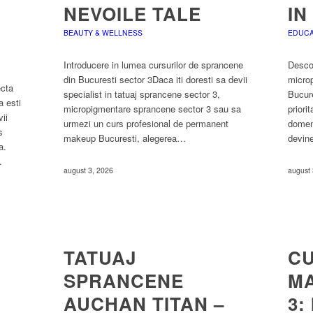
NEVOILE TALE
IN
BEAUTY & WELLNESS
EDUCA
Introducere in lumea cursurilor de sprancene
Descop
din Bucuresti sector 3Daca iti doresti sa devii
microp
ecta
specialist in tatuaj sprancene sector 3,
Bucure
a esti
micropigmentare sprancene sector 3 sau sa
priori
ii
urmezi un curs profesional de permanent
domen
s
makeup Bucuresti, alegerea…
devin
a.
…
august 3, 2026
august 
TATUAJ
C
SPRANCENE
M
AUCHAN TITAN –
3: