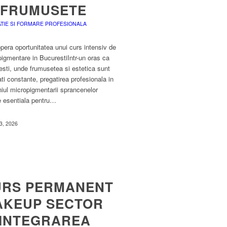
 FRUMUSETE
TIE SI FORMARE PROFESIONALA
era oportunitatea unui curs intensiv de
igmentare in BucurestiIntr-un oras ca
sti, unde frumusetea si estetica sunt
tati constante, pregatirea profesionala in
iul micropigmentarii sprancenelor
e esentiala pentru…
3, 2026
URS PERMANENT
AKEUP SECTOR
 INTEGRAREA