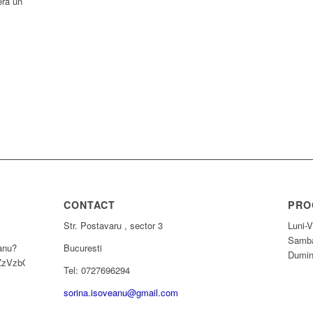
era un
CONTACT
PRO
Str. Postavaru , sector 3
Luni-V
Samba
anu?
Bucuresti
Dumin
ZzVzbQ==
Tel: 0727696294
sorina.isoveanu@gmail.com