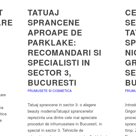
T
TATUAJ
CE
ARE
SPRANCENE
SE
APROAPE DE
TA
PARKLAKE:
SP
RECOMANDARI SI
NI
SPECIALISTI IN
GR
SECTOR 3,
SE
BUCURESTI
BU
FRUMUSETE SI COSMETICA
FRUMU
tare
Tatuaj sprancene in sector 3: o alegere
Introd
na
beauty modernaTatuajul sprancenelor
Grigor
tice
reprezinta una dintre cele mai apreciate
proced
de
proceduri de infrumusetare in Bucuresti, in
spranc
special in sector 3. Tehnicile de
timp. 