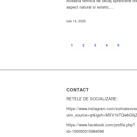
Aceasta tehnica de tatuaj sprancene of
aspect natural si estetic,…
iulie 14, 2026
2
3
4
5
1
CONTACT
RETELE DE SOCIALIZARE:
https://www.instagram.com/sorinaisove
utm_source=qr&igsh=MXV1bTQwbG5j
https://www.facebook.com/profile.php?
id=100050315984596