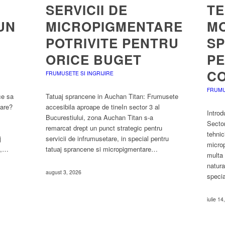
SERVICII DE
TE
UN
MICROPIGMENTARE
M
POTRIVITE PENTRU
S
ORICE BUGET
P
C
FRUMUSETE SI INGRIJIRE
FRUMU
ce sa
Tatuaj sprancene in Auchan Titan: Frumusete
tare?
accesibila aproape de tineIn sector 3 al
Intro
Bucurestiului, zona Auchan Titan s-a
Sector
remarcat drept un punct strategic pentru
tehnic
j
servicii de infrumusetare, in special pentru
micro
l,…
tatuaj sprancene si micropigmentare…
multa 
natura
august 3, 2026
speci
iulie 1