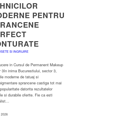
HNICILOR
ODERNE PENTRU
PRANCENE
ERFECT
ONTURATE
SETE SI INGRIJIRE
ducere in Cursul de Permanent Makeup
 3In inima Bucurestiului, sector 3,
ile moderne de tatuaj si
pigmentare sprancene castiga tot mai
popularitate datorita rezultatelor
le si durabile oferite. Fie ca esti
alist…
4, 2026