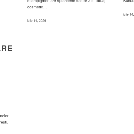
micropigmentare sprancene sector 3 si tatuaj
Bucur
cosmetic…
iulie 1
iulie 14, 2026
ARE
nelor
esti,