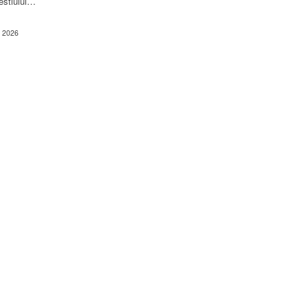
estiului…
4, 2026