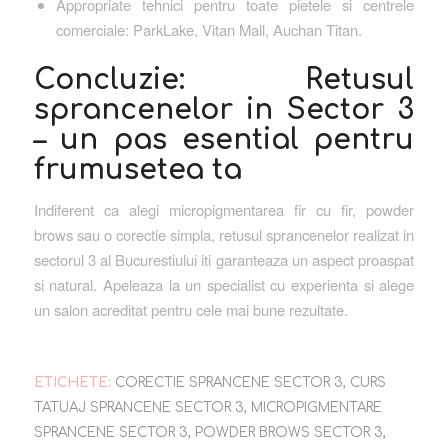
Appropriate tehnici pentru toate pietele si centrele
comerciale: ParkLake, Vitan Mall, Auchan Titan.
Concluzie: Retusul
sprancenelor in Sector 3
– un pas esential pentru
frumusetea ta
Indiferent ca alegi micropigmentarea fir cu fir, powder
brows sau o corectie simpla, retusul sprancenelor realizat in
sectorul 3 al Bucurestiului iti garanteaza un aspect proaspat
si natural. Apeleaza la un specialist cu experienta si alege
un salon acreditat pentru cele mai bune rezultate.
ETICHETE:
CORECTIE SPRANCENE SECTOR 3
,
CURS
TATUAJ SPRANCENE SECTOR 3
,
MICROPIGMENTARE
SPRANCENE SECTOR 3
,
POWDER BROWS SECTOR 3
,