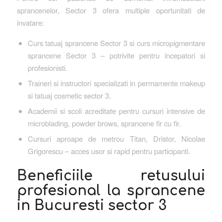
sprancenelor, Sector 3 ofera multiple oportunitati de
invatare:
Curs tatuaj sprancene Sector 3 si curs micropigmentare
sprancene Sector 3 – potrivite pentru incepatori si
profesionisti.
Traineri si instructori specializati in permamente makeup
si tatuaj cosmetic sector 3.
Academii si scoli acreditate pentru cursuri intensive de
microblading, powder brows, sprancene fir cu fir.
Cursuri aproape de metrou Titan, Dristor, Nicolae
Grigorescu – acces usor si rapid pentru participanti.
Beneficiile retusului
profesional la sprancene
in Bucuresti sector 3