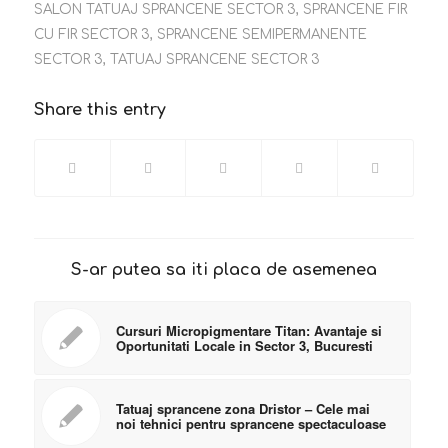
SALON TATUAJ SPRANCENE SECTOR 3
,
SPRANCENE FIR
CU FIR SECTOR 3
,
SPRANCENE SEMIPERMANENTE
SECTOR 3
,
TATUAJ SPRANCENE SECTOR 3
Share this entry
S-ar putea sa iti placa de asemenea
Cursuri Micropigmentare Titan: Avantaje si
Oportunitati Locale in Sector 3, Bucuresti
Tatuaj sprancene zona Dristor – Cele mai
noi tehnici pentru sprancene spectaculoase