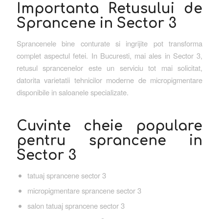
Importanta Retusului de
Sprancene in Sector 3
Sprancenele bine conturate si ingrijite pot transforma
complet aspectul fetei. In Bucuresti, mai ales in Sector 3,
retusul sprancenelor este un serviciu tot mai solicitat,
datorita varietatii tehnicilor moderne de micropigmentare
disponibile in saloanele specializate.
Cuvinte cheie populare
pentru sprancene in
Sector 3
tatuaj sprancene sector 3
micropigmentare sprancene sector 3
salon tatuaj sprancene sector 3