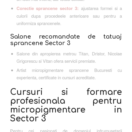
Corectie sprancene sector 3:
ajustarea formei si a
culorii dupa procedeele anterioare sau pentru a
uniformiza sprancenele.
Salone recomandate de tatuaj
sprancene Sector 3
Salone din apropierea metrou Titan, Dristor, Nicolae
Grigorescu si Vitan ofera servicii premiate.
Artist micropigmentare sprancene Bucuresti cu
experienta, certificate in cursuri acreditate.
Cursuri si formare
profesionala pentru
micropigmentare in
Sector 3
Pentru cei pasionati de domeniul infrumusetarii