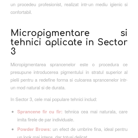
un procedeu profesionist, realizat intr-un mediu igienic si
confortabil.
Micropigmentare si
tehnici aplicate in Sector
3
Micropigmentarea sprancenelor este o procedura ce
presupune introducerea pigmentului in stratul superior al
pielii pentru a redefine forma si culoarea sprancenelor intr-
un mod natural si de durata.
In Sector 3, cele mai populare tehnici includ:
Sprancene fir cu fir:
tehnica cea mai naturala, care
imita firele de par individuale.
Powder Brows:
un efect de umbrire fina, ideal pentru
un look mai intens, dar totusi delicat.