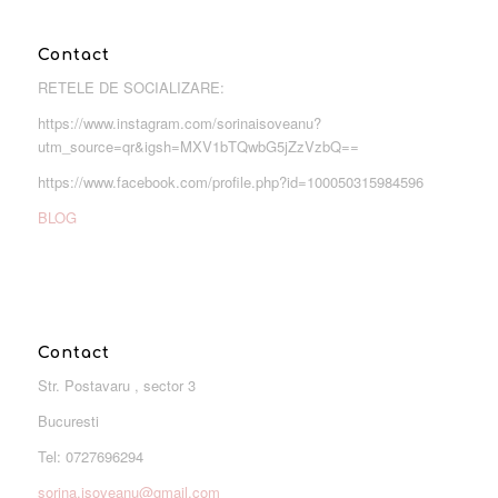
Contact
RETELE DE SOCIALIZARE:
https://www.instagram.com/sorinaisoveanu?
utm_source=qr&igsh=MXV1bTQwbG5jZzVzbQ==
https://www.facebook.com/profile.php?id=100050315984596
BLOG
Contact
Str. Postavaru , sector 3
Bucuresti
Tel: 0727696294
sorina.isoveanu@gmail.com