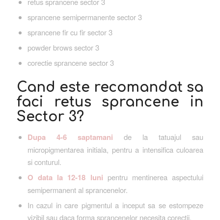
retus sprancene sector 3
sprancene semipermanente sector 3
sprancene fir cu fir sector 3
powder brows sector 3
corectie sprancene sector 3
Cand este recomandat sa
faci retus sprancene in
Sector 3?
Dupa 4-6 saptamani
de la tatuajul sau
micropigmentarea initiala, pentru a intensifica culoarea
si conturul.
O data la 12-18 luni
pentru mentinerea aspectului
semipermanent al sprancenelor.
In cazul in care pigmentul a inceput sa se estompeze
vizibil sau daca forma sprancenelor necesita corectii.