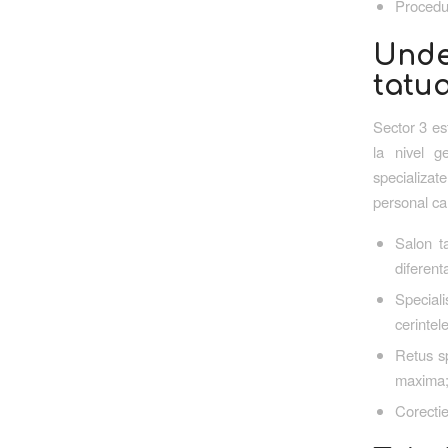
Procedur
Unde
tatua
Sector 3 es
la nivel g
specializat
personal cal
Salon ta
diferent
Special
cerintele
Retus sp
maxima
Corectie