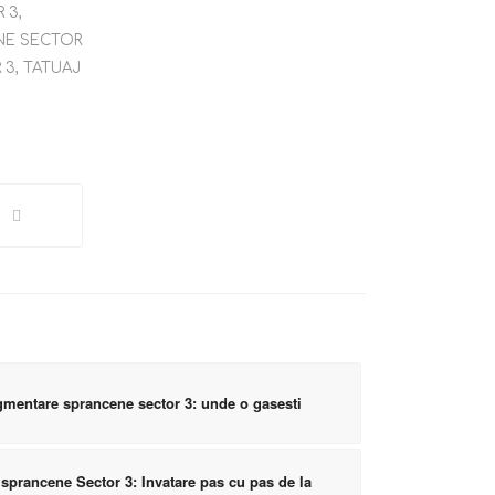
R 3
,
NE SECTOR
 3
,
TATUAJ
mentare sprancene sector 3: unde o gasesti
prancene Sector 3: Invatare pas cu pas de la