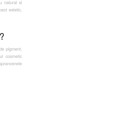
u natural si
ect estetic,
?
 de pigment,
ul cosmetic
e sprancenele