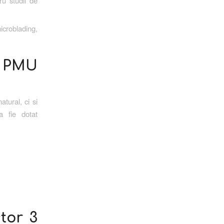
u studii de
icroblading,
t PMU
tural, ci si
a fie dotat
ctor 3