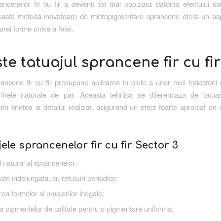
ancenelor fir cu fir a devenit tot mai populara datorita efectului sa
easta metoda inovatoare de micropigmentare sprancene ofera un asp
arei forme unice a fetei.
te tatuajul sprancene fir cu fir
rancene fir cu fir presupune aplicarea in piele a unor mici traiectorii
 firele naturale de par. Aceasta tehnica se diferentiaza de tatuaj
prin finetea si detaliul realizat, asigurand un efect foarte apropiat d
ele sprancenelor fir cu fir Sector 3
 natural al sprancenelor;
tate indelungata, cu retusuri periodice;
ea formelor si umplerilor inegale;
ea pigmentelor de calitate pentru o pigmentare uniforma;