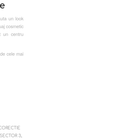
le
auta un look
tuaj cosmetic
t un centru
 de cele mai
CORECTIE
SECTOR 3
,