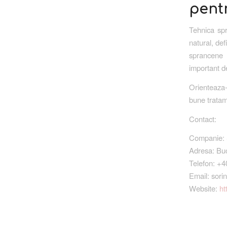
pentr
Tehnica spr
natural, def
sprancene 
important d
Orienteaza-
bune tratame
Contact:
Companie: 
Adresa: Bucu
Telefon: +
Email: sor
Website:
ht