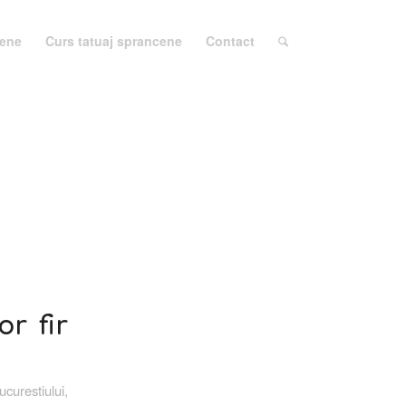
cene
Curs tatuaj sprancene
Contact
r fir
ucurestiului,