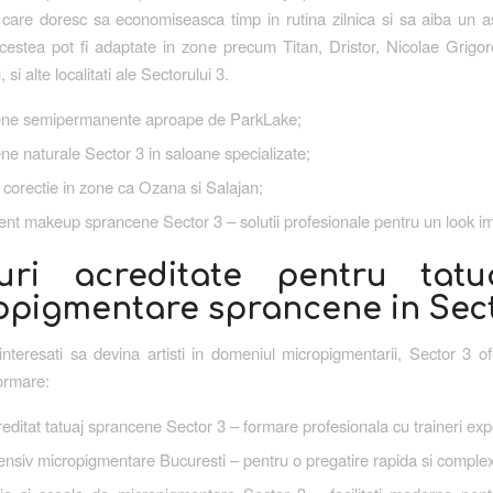
care doresc sa economiseasca timp in rutina zilnica si sa aiba un asp
cestea pot fi adaptate in zone precum Titan, Dristor, Nicolae Grigor
 si alte localitati ale Sectorului 3.
ne semipermanente aproape de ParkLake;
e naturale Sector 3 in saloane specializate;
 corectie in zone ca Ozana si Salajan;
t makeup sprancene Sector 3 – solutii profesionale pentru un look im
uri acreditate pentru tatu
opigmentare sprancene in Sec
interesati sa devina artisti in domeniul micropigmentarii, Sector 3 of
formare:
editat tatuaj sprancene Sector 3 – formare profesionala cu traineri exp
ensiv micropigmentare Bucuresti – pentru o pregatire rapida si comple