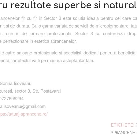
u rezultate superbe si natura
ancenelor fir cu fir in Sector 3 este solutia ideala pentru cei care c
init si de durata. Cu o gama variata de servicii de micropigmentare, ta
si cursuri de formare profesionala, Sector 3 se contureaza drep
e perfectionare in estetica sprancenelor.
te catre saloane profesionale si specialisti dedicati pentru a beneficia
nte, iar efectul va fi pe masura asteptarilor tale.
Sorina Isoveanu
resti, sector 3, Str. Postavarul
40727696294
ina.isoveanu@gmail.com
tps://tatuaj-sprancene.ro/
ETICHETE:
SPRANCENE 