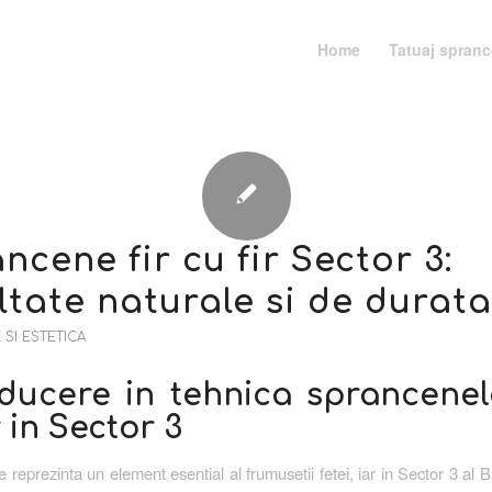
Home
Tatuaj spran
ncene fir cu fir Sector 3:
ltate naturale si de durata
SI ESTETICA
oducere in tehnica sprancenelo
r in Sector 3
reprezinta un element esential al frumusetii fetei, iar in Sector 3 al B