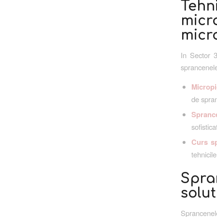
Teh
micr
micr
In Sector 3
sprancenele 
Micropi
de spran
Spranc
sofistica
Curs sp
tehnicil
Spra
solu
Sprancenel