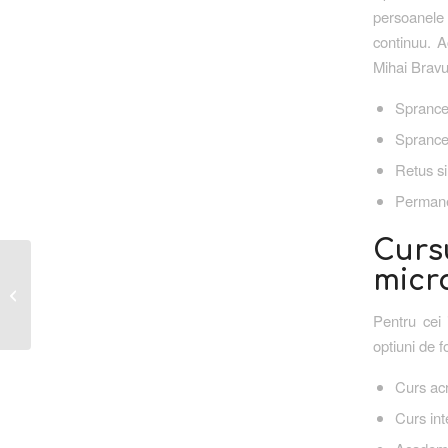
persoanele 
continuu. A
Mihai Bravu,
Sprance
Sprancen
Retus si
Permanen
Curs
micr
Sprancene semipermanente Sector 3:
ce trebuie sa stii inainte de procedura
Pentru cei 
optiuni de 
Curs acr
Curs int