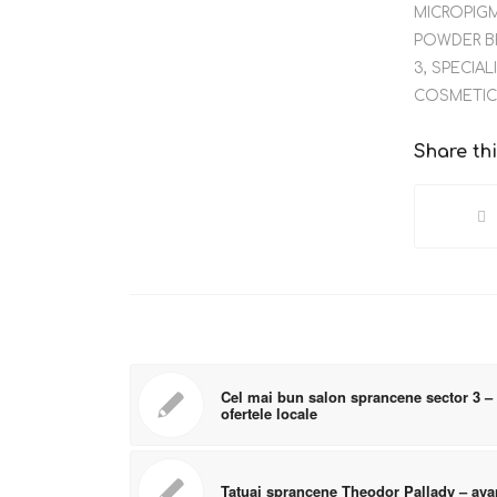
MICROPIG
POWDER B
3
,
SPECIAL
COSMETIC
Share thi
Cel mai bun salon sprancene sector 3 – 
ofertele locale
Tatuaj sprancene Theodor Pallady – avan