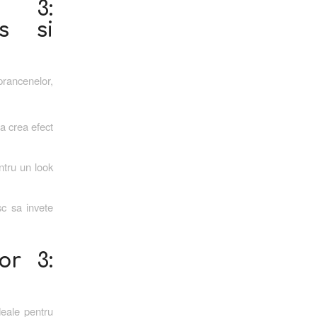
r 3:
ws si
prancenelor,
a crea efect
ntru un look
sc sa invete
or 3:
eale pentru