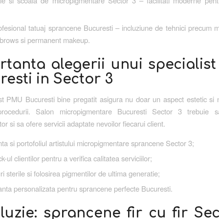
e si scoala de micropigmentare Sector 3 – facilitati moderne pentr
fesional tatuaj sprancene Bucuresti – incluziune de tehnici precum m
brows si permanent makeup.
rtanta alegerii unui specialis
esti in Sector 3
st PMU Bucuresti bine pregatit asigura nu doar un aspect estetic si na
procedurii. Salon micropigmentare Bucuresti Sector 3 trebuie s
r si sa ofere servicii adaptate nevoilor fiecarui client.
ta si portofoliul artistului micropigmentare sprancene Sector 3;
ul clientilor pentru a verifica calitatea serviciilor;
i sterile si folosirea pigmentilor de ultima generatie;
nta personalizata pentru sprancene perfecte Bucuresti.
uzie: sprancene fir cu fir Se