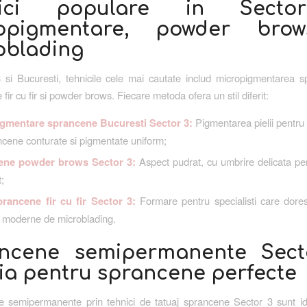
nici populare in Secto
opigmentare, powder bro
oblading
 si Bucuresti, tehnicile cele mai cautate includ micropigmentarea s
fir cu fir si powder brows. Fiecare metoda ofera un stil diferit:
gmentare sprancene Bucuresti Sector 3:
Pigmentarea pielii pentru 
cene conturate si pigmentate uniform;
ene powder brows Sector 3:
Aspect pudrat, cu umbrire delicata pe
t;
rancene fir cu fir Sector 3:
Formare pentru specialisti care dore
e moderne de microblading.
ncene semipermanente Sect
tia pentru sprancene perfecte
e semipermanente prin tehnici de tatuaj sprancene Sector 3 sunt id