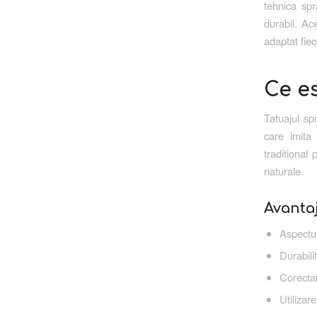
tehnica spr
durabil. Ac
adaptat fiec
Ce es
Tatuajul sp
care imita
traditional 
naturale.
Avantaj
Aspectul
Durabili
Corectar
Utilizar