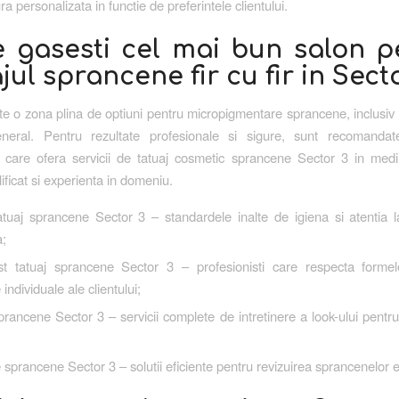
a personalizata in functie de preferintele clientului.
 gasesti cel mai bun salon p
jul sprancene fir cu fir in Sect
te o zona plina de optiuni pentru micropigmentare sprancene, inclusiv 
eneral. Pentru rezultate profesionale si sigure, sunt recomandat
e care ofera servicii de tatuaj cosmetic sprancene Sector 3 in medi
ificat si experienta in domeniu.
tuaj sprancene Sector 3 – standardele inalte de igiena si atentia la
a;
ist tatuaj sprancene Sector 3 – profesionisti care respecta formel
 individuale ale clientului;
rancene Sector 3 – servicii complete de intretinere a look-ului pentru 
;
 sprancene Sector 3 – solutii eficiente pentru revizuirea sprancenelor e