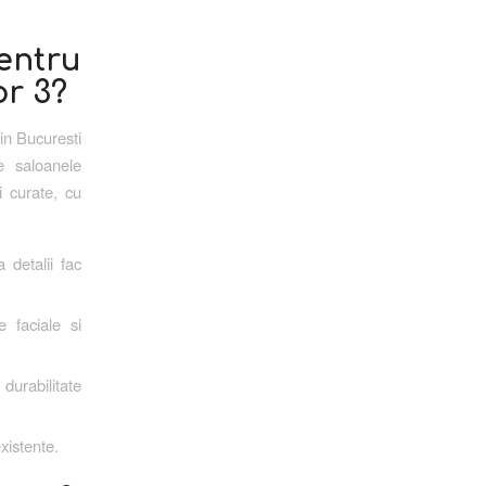
entru
or 3?
in Bucuresti
e saloanele
i curate, cu
 detalii fac
e faciale si
durabilitate
xistente.