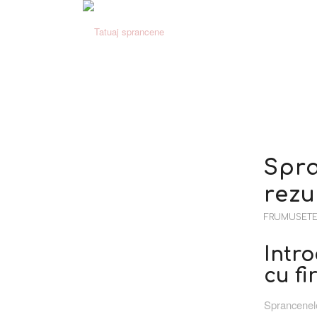
Spra
rezu
FRUMUSETE 
Intr
cu fi
Sprancenele 