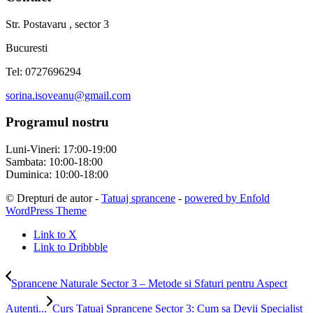
Str. Postavaru , sector 3
Bucuresti
Tel: 0727696294
sorina.isoveanu@gmail.com
Programul nostru
Luni-Vineri: 17:00-19:00
Sambata: 10:00-18:00
Duminica: 10:00-18:00
© Drepturi de autor -
Tatuaj sprancene
-
powered by Enfold
WordPress Theme
Link to X
Link to Dribbble
Sprancene Naturale Sector 3 – Metode si Sfaturi pentru Aspect
Autenti...
Curs Tatuaj Sprancene Sector 3: Cum sa Devii Specialist