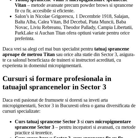
Vitan
– metode avansate precum powder brows si sprancene
fir cu fir, accesibile si eficiente.
Salon’s in Nicolae Grigorescu, 1 Decembrie 1918, Salajan,
Balta Alba, Calea Vitan, Bd Decebal, Piata Muncii, Baba
Novac, Liviu Rebreanu, Theodor Pallady, Campia Libertatii,
ParkLake si Auchan Titan ofera optiuni variate pentru orice
preferinta.
Daca vrei sa alegi cel mai bun specialist pentru
tatuaj sprancene
aproape de metrou Titan
sau orice alta statie din Sector 3, asigura-
te ca salonul beneficiaza de traineri si instructori acreditati, cu
experienta in domeniul micropigmentarii.
Cursuri si formare profesionala in
tatuajul sprancenelor in Sector 3
Daca esti pasionat de frumusete si doresti sa inveti arta
micropigmentarii, Sector 3 in Bucuresti ofera o gama diversificata de
cursuri specializate:
Curs tatuaj sprancene Sector 3
si
curs micropigmentare
sprancene Sector 3
– pentru incepatori si avansati, cu metode
practice si teoretice.