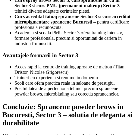
Curs spray brows Sector 3
,
curs sprancene fir cu fir
Sector 3
si
curs PMU (permanent makeup) Sector 3
–
tehnici diverse adaptate cerintelor pietei.
Curs acreditat tatuaj sprancene Sector 3
si
curs acreditat
micropigmentare sprancene Bucuresti
– pentru certificare
profesionala recunoscuta.
Academia si scoala PMU Sector 3 ofera training intensiv,
formare profesionala, precum si oportunitati de cariera in
industria frumusetii.
Avantajele formarii in Sector 3
Acces rapid la centre de training aproape de metrou (Titan,
Dristor, Nicolae Grigorescu).
Traineri cu experienta si renume in domeniu.
Scoli care ofera practica reala in saloane de prestigiu.
Posibilitatea de a perfectiona tehnici precum sprancene
powder brows, microblading sau corectia sprancenelor.
Concluzie: Sprancene powder brows in
Bucuresti, Sector 3 – solutia de eleganta si
durabilitate