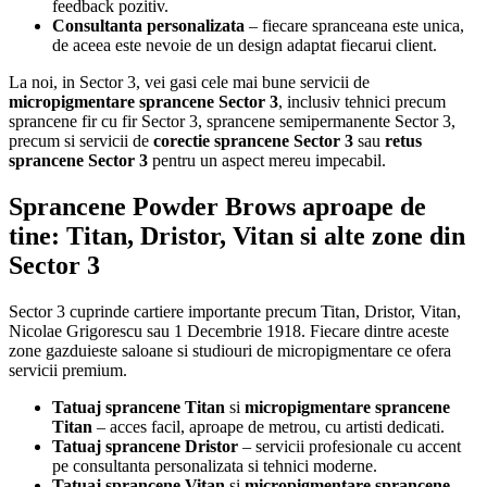
feedback pozitiv.
Consultanta personalizata
– fiecare spranceana este unica,
de aceea este nevoie de un design adaptat fiecarui client.
La noi, in Sector 3, vei gasi cele mai bune servicii de
micropigmentare sprancene Sector 3
, inclusiv tehnici precum
sprancene fir cu fir Sector 3, sprancene semipermanente Sector 3,
precum si servicii de
corectie sprancene Sector 3
sau
retus
sprancene Sector 3
pentru un aspect mereu impecabil.
Sprancene Powder Brows aproape de
tine: Titan, Dristor, Vitan si alte zone din
Sector 3
Sector 3 cuprinde cartiere importante precum Titan, Dristor, Vitan,
Nicolae Grigorescu sau 1 Decembrie 1918. Fiecare dintre aceste
zone gazduieste saloane si studiouri de micropigmentare ce ofera
servicii premium.
Tatuaj sprancene Titan
si
micropigmentare sprancene
Titan
– acces facil, aproape de metrou, cu artisti dedicati.
Tatuaj sprancene Dristor
– servicii profesionale cu accent
pe consultanta personalizata si tehnici moderne.
Tatuaj sprancene Vitan
si
micropigmentare sprancene