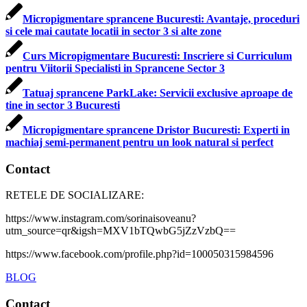
Micropigmentare sprancene Bucuresti: Avantaje, proceduri
si cele mai cautate locatii in sector 3 si alte zone
Curs Micropigmentare Bucuresti: Inscriere si Curriculum
pentru Viitorii Specialisti in Sprancene Sector 3
Tatuaj sprancene ParkLake: Servicii exclusive aproape de
tine in sector 3 Bucuresti
Micropigmentare sprancene Dristor Bucuresti: Experti in
machiaj semi-permanent pentru un look natural si perfect
Contact
RETELE DE SOCIALIZARE:
https://www.instagram.com/sorinaisoveanu?
utm_source=qr&igsh=MXV1bTQwbG5jZzVzbQ==
https://www.facebook.com/profile.php?id=100050315984596
BLOG
Contact