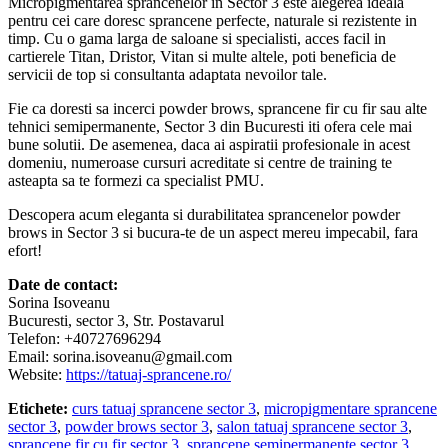
Micropigmentarea sprancenelor in Sector 3 este alegerea ideala
pentru cei care doresc sprancene perfecte, naturale si rezistente in
timp. Cu o gama larga de saloane si specialisti, acces facil in
cartierele Titan, Dristor, Vitan si multe altele, poti beneficia de
servicii de top si consultanta adaptata nevoilor tale.
Fie ca doresti sa incerci powder brows, sprancene fir cu fir sau alte
tehnici semipermanente, Sector 3 din Bucuresti iti ofera cele mai
bune solutii. De asemenea, daca ai aspiratii profesionale in acest
domeniu, numeroase cursuri acreditate si centre de training te
asteapta sa te formezi ca specialist PMU.
Descopera acum eleganta si durabilitatea sprancenelor powder
brows in Sector 3 si bucura-te de un aspect mereu impecabil, fara
efort!
Date de contact:
Sorina Isoveanu
Bucuresti, sector 3, Str. Postavarul
Telefon: +40727696294
Email: sorina.isoveanu@gmail.com
Website:
https://tatuaj-sprancene.ro/
Etichete:
curs tatuaj sprancene sector 3
,
micropigmentare sprancene
sector 3
,
powder brows sector 3
,
salon tatuaj sprancene sector 3
,
sprancene fir cu fir sector 3
,
sprancene semipermanente sector 3
,