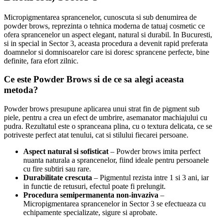
Micropigmentarea sprancenelor, cunoscuta si sub denumirea de
powder brows, reprezinta o tehnica moderna de tatuaj cosmetic ce
ofera sprancenelor un aspect elegant, natural si durabil. In Bucuresti,
si in special in Sector 3, aceasta procedura a devenit rapid preferata
doamnelor si domnisoarelor care isi doresc sprancene perfecte, bine
definite, fara efort zilnic.
Ce este Powder Brows si de ce sa alegi aceasta
metoda?
Powder brows presupune aplicarea unui strat fin de pigment sub
piele, pentru a crea un efect de umbrire, asemanator machiajului cu
pudra. Rezultatul este o spranceana plina, cu o textura delicata, ce se
potriveste perfect atat tenului, cat si stilului fiecarei persoane.
Aspect natural si sofisticat
– Powder brows imita perfect
nuanta naturala a sprancenelor, fiind ideale pentru persoanele
cu fire subtiri sau rare.
Durabilitate crescuta
– Pigmentul rezista intre 1 si 3 ani, iar
in functie de retusuri, efectul poate fi prelungit.
Procedura semipermanenta non-invaziva
–
Micropigmentarea sprancenelor in Sector 3 se efectueaza cu
echipamente specializate, sigure si aprobate.