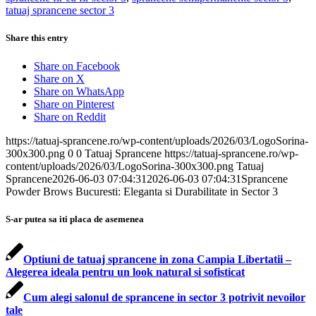
tatuaj sprancene sector 3
Share this entry
Share on Facebook
Share on X
Share on WhatsApp
Share on Pinterest
Share on Reddit
https://tatuaj-sprancene.ro/wp-content/uploads/2026/03/LogoSorina-
300x300.png
0
0
Tatuaj Sprancene
https://tatuaj-sprancene.ro/wp-
content/uploads/2026/03/LogoSorina-300x300.png
Tatuaj
Sprancene
2026-06-03 07:04:31
2026-06-03 07:04:31
Sprancene
Powder Brows Bucuresti: Eleganta si Durabilitate in Sector 3
S-ar putea sa iti placa de asemenea
Optiuni de tatuaj sprancene in zona Campia Libertatii –
Alegerea ideala pentru un look natural si sofisticat
Cum alegi salonul de sprancene in sector 3 potrivit nevoilor
tale