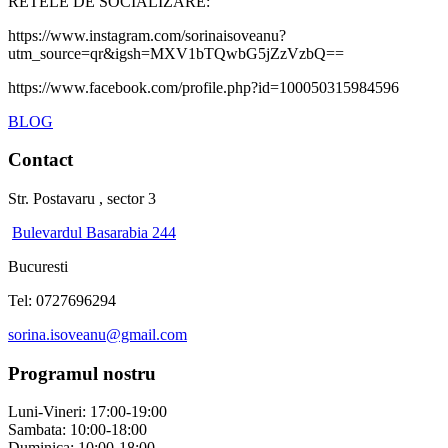
RETELE DE SOCIALIZARE:
https://www.instagram.com/sorinaisoveanu?
utm_source=qr&igsh=MXV1bTQwbG5jZzVzbQ==
https://www.facebook.com/profile.php?id=100050315984596
BLOG
Contact
Str. Postavaru , sector 3
Bulevardul Basarabia 244
Bucuresti
Tel: 0727696294
sorina.isoveanu@gmail.com
Programul nostru
Luni-Vineri: 17:00-19:00
Sambata: 10:00-18:00
Duminica: 10:00-18:00