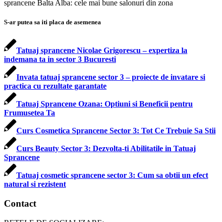
sprancene Balta Alba: cele mai bune salonuri din zona
S-ar putea sa iti placa de asemenea
Tatuaj sprancene Nicolae Grigorescu – expertiza la
indemana ta in sector 3 Bucuresti
Invata tatuaj sprancene sector 3 – proiecte de invatare si
practica cu rezultate garantate
Tatuaj Sprancene Ozana: Optiuni si Beneficii pentru
Frumusetea Ta
Curs Cosmetica Sprancene Sector 3: Tot Ce Trebuie Sa Stii
Curs Beauty Sector 3: Dezvolta-ti Abilitatile in Tatuaj
Sprancene
Tatuaj cosmetic sprancene sector 3: Cum sa obtii un efect
natural si rezistent
Contact