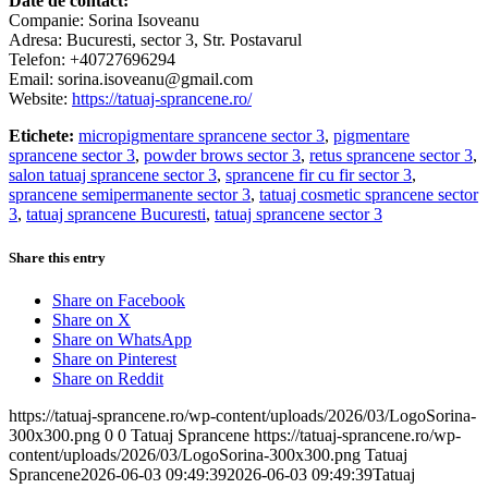
Date de contact:
Companie: Sorina Isoveanu
Adresa: Bucuresti, sector 3, Str. Postavarul
Telefon: +40727696294
Email: sorina.isoveanu@gmail.com
Website:
https://tatuaj-sprancene.ro/
Etichete:
micropigmentare sprancene sector 3
,
pigmentare
sprancene sector 3
,
powder brows sector 3
,
retus sprancene sector 3
,
salon tatuaj sprancene sector 3
,
sprancene fir cu fir sector 3
,
sprancene semipermanente sector 3
,
tatuaj cosmetic sprancene sector
3
,
tatuaj sprancene Bucuresti
,
tatuaj sprancene sector 3
Share this entry
Share on Facebook
Share on X
Share on WhatsApp
Share on Pinterest
Share on Reddit
https://tatuaj-sprancene.ro/wp-content/uploads/2026/03/LogoSorina-
300x300.png
0
0
Tatuaj Sprancene
https://tatuaj-sprancene.ro/wp-
content/uploads/2026/03/LogoSorina-300x300.png
Tatuaj
Sprancene
2026-06-03 09:49:39
2026-06-03 09:49:39
Tatuaj