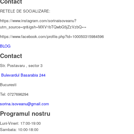
Contact
RETELE DE SOCIALIZARE:
https://www.instagram.com/sorinaisoveanu?
utm_source=qr&igsh=MXV1bTQwbG5jZzVzbQ==
https://www.facebook.com/profile.php?id=100050315984596
BLOG
Contact
Str. Postavaru , sector 3
Bulevardul Basarabia 244
Bucuresti
Tel: 0727696294
sorina.isoveanu@gmail.com
Programul nostru
Luni-Vineri: 17:00-19:00
Sambata: 10:00-18:00