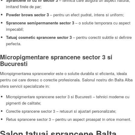
Sprancene fir cu fir sector 3
– tehnica care asigura un aspect natural,
imitand firele de par;
Powder brows sector 3
– pentru un efect pudrat, intens si uniform;
Sprancene semipermanente sector 3
– o solutie temporara cu aspect
impecabil;
Tatuaj cosmetic sprancene sector 3
– pentru corectii subtile si definire
perfecta.
Micropigmentare sprancene sector 3 si
Bucuresti
Micropigmentarea sprancenelor este o solutie durabila si eficienta, ideala
pentru cei care doresc o corectie profesionala. Salonul nostru din Balta Alba
ofera servicii specializate in:
Micropigmentare sprancene sector 3 si Bucuresti – tehnici moderne cu
pigmenti de calitate;
Corectie sprancene sector 3 – retusuri si ajustari personalizate;
Retus sprancene sector 3 – pentru un aspect proaspat in orice moment.
Salon tatuaj sprancene Balta