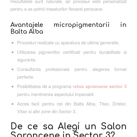
Rezultatele sunt naturale, iar procesul este personalizat
pentru a se potrivi trasaturilor fiecarei persoane.
Avantajele micropigmentarii in
Balta Alba
Proceduri realizate cu aparatura de ultima generatie.
Utilizarea pigmentilor certificati pentru durabilitate si
siguranta.
Consultanta profesionala pentru alegerea formei
perfecte.
Posibilitatea de a programa
retus sprancene sector 3
pentru mentinerea aspectului impecabil.
Acces facil pentru cei din Balta Alba, Titan, Dristor,
Vitan si alte zone din Sector 3.
De ce sa Alegi un Salon
Sprancene in Sector 3?