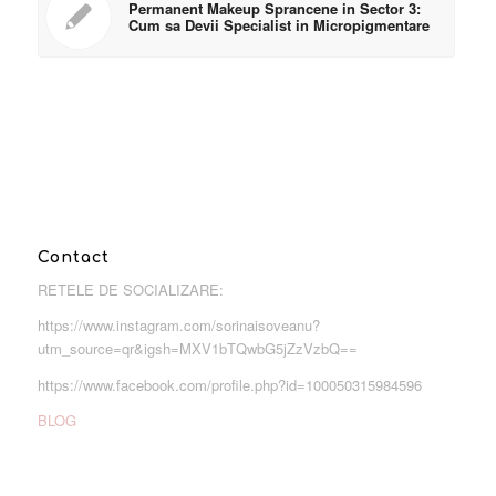
Permanent Makeup Sprancene in Sector 3:
Cum sa Devii Specialist in Micropigmentare
Contact
RETELE DE SOCIALIZARE:
https://www.instagram.com/sorinaisoveanu?
utm_source=qr&igsh=MXV1bTQwbG5jZzVzbQ==
https://www.facebook.com/profile.php?id=100050315984596
BLOG