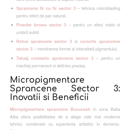
Sprancene fir cu fir sector 3
– tehnica microblading
pentru efect de par natural.
Powder brows sector 3
– pentru un efect misto si
umbrit subtil.
Retus sprancene sector 3
si
corectie sprancene
sector 3
– mentinerea formei si intensitatii pigmentului.
Tatuaj cosmetic sprancene sector 3
– pentru un
machiaj permanent si definire precisa.
Micropigmentare
Sprancene Sector 3:
Inovatii si Beneficii
Micropigmentare sprancene Bucuresti
in zona Balta
Alba ofera posibilitatea de a alege cele mai moderne
tehnici, combinate cu experienta artistilor in domeniu.