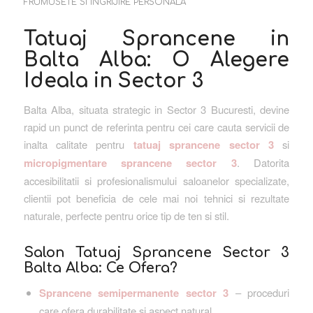
FRUMUSETE SI INGRIJIRE PERSONALA
Tatuaj Sprancene in
Balta Alba: O Alegere
Ideala in Sector 3
Balta Alba, situata strategic in Sector 3 Bucuresti, devine
rapid un punct de referinta pentru cei care cauta servicii de
inalta calitate pentru
tatuaj sprancene sector 3
si
micropigmentare sprancene sector 3
. Datorita
accesibilitatii si profesionalismului saloanelor specializate,
clientii pot beneficia de cele mai noi tehnici si rezultate
naturale, perfecte pentru orice tip de ten si stil.
Salon Tatuaj Sprancene Sector 3
Balta Alba: Ce Ofera?
Sprancene semipermanente sector 3
– proceduri
care ofera durabilitate si aspect natural.