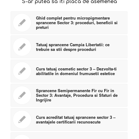
S-ar putea sa iti placa de asemenea
Ghid complet pentru micropigmentare
sprancene Sector 3: proceduri, beneficii si
preturi
Tatuaj sprancene Campia Libertatii: ce
trebuie sa stii despre proceduri
Curs tatuaj cosmetic sector 3 – Dezvolta-ti
abilitatile in domeniul frumusetii estetice
Sprancene Semipermanente Fir cu Fir in
Sector 3: Avantaje, Procedura si Sfaturi de
Ingrijire
Curs acreditat tatuaj sprancene sector 3 –
avantajele certificarii recunoscute