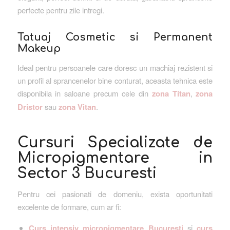
perfecte pentru zile intregi.
Tatuaj Cosmetic si Permanent
Makeup
Ideal pentru persoanele care doresc un machiaj rezistent si
un profil al sprancenelor bine conturat, aceasta tehnica este
disponibila in saloane precum cele din
zona Titan
,
zona
Dristor
sau
zona Vitan
.
Cursuri Specializate de
Micropigmentare in
Sector 3 Bucuresti
Pentru cei pasionati de domeniu, exista oportunitati
excelente de formare, cum ar fi:
Curs intensiv micropigmentare Bucuresti
si
curs