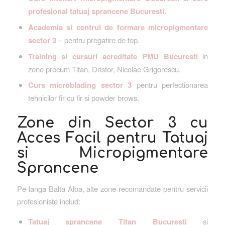
profesional tatuaj sprancene Bucuresti
.
Academia si centrul de formare micropigmentare
sector 3
– pentru pregatire de top.
Training si cursuri acreditate PMU Bucuresti
in
zone precum Titan, Dristor, Nicolae Grigorescu.
Curs microblading sector 3
pentru perfectionarea
tehnicilor fir cu fir si powder brows.
Zone din Sector 3 cu
Acces Facil pentru Tatuaj
si Micropigmentare
Sprancene
Pe langa Balta Alba, alte zone recomandate pentru servicii
profesioniste includ:
Tatuaj sprancene Titan Bucuresti
si