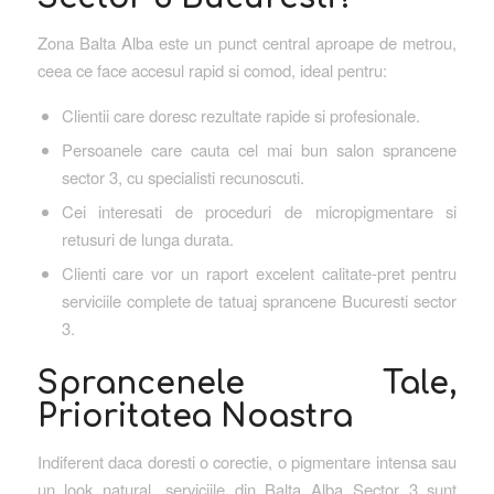
Zona Balta Alba este un punct central aproape de metrou,
ceea ce face accesul rapid si comod, ideal pentru:
Clientii care doresc rezultate rapide si profesionale.
Persoanele care cauta cel mai bun salon sprancene
sector 3, cu specialisti recunoscuti.
Cei interesati de proceduri de micropigmentare si
retusuri de lunga durata.
Clienti care vor un raport excelent calitate-pret pentru
serviciile complete de tatuaj sprancene Bucuresti sector
3.
Sprancenele Tale,
Prioritatea Noastra
Indiferent daca doresti o corectie, o pigmentare intensa sau
un look natural, serviciile din Balta Alba Sector 3 sunt