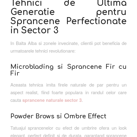
Tehnici de Ultima
Generatie pentru
Sprancene Perfectionate
in Sector 3
In Balta Alba si zonele invecinate, clientii pot beneficia de
urmatoarele tehnici revolutionare:
Microblading si Sprancene Fir cu
Fir
Aceasta tehnica imita firele naturale de par pentru un
aspect realist, fiind foarte populara in randul celor care
cauta
sprancene naturale sector 3
.
Powder Brows si Ombre Effect
Tatuajul sprancenelor cu efect de umbrire ofera un look
elegant, perfect definit si de durata, garantand sprancene