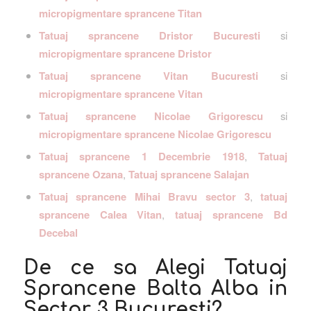
micropigmentare sprancene Titan
Tatuaj sprancene Dristor Bucuresti
si
micropigmentare sprancene Dristor
Tatuaj sprancene Vitan Bucuresti
si
micropigmentare sprancene Vitan
Tatuaj sprancene Nicolae Grigorescu
si
micropigmentare sprancene Nicolae Grigorescu
Tatuaj sprancene 1 Decembrie 1918
,
Tatuaj
sprancene Ozana
,
Tatuaj sprancene Salajan
Tatuaj sprancene Mihai Bravu sector 3
,
tatuaj
sprancene Calea Vitan
,
tatuaj sprancene Bd
Decebal
De ce sa Alegi Tatuaj
Sprancene Balta Alba in
Sector 3 Bucuresti?