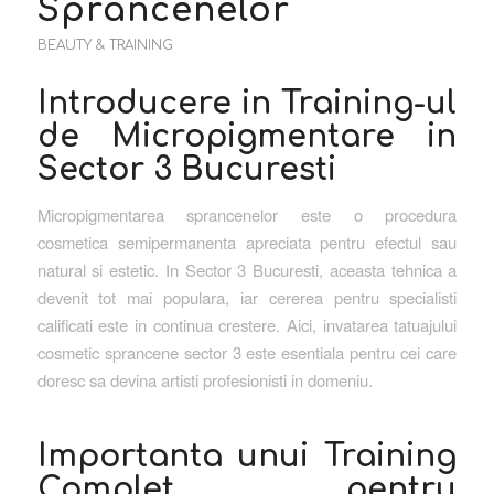
Sprancenelor
BEAUTY & TRAINING
Introducere in Training-ul
de Micropigmentare in
Sector 3 Bucuresti
Micropigmentarea sprancenelor este o procedura
cosmetica semipermanenta apreciata pentru efectul sau
natural si estetic. In Sector 3 Bucuresti, aceasta tehnica a
devenit tot mai populara, iar cererea pentru specialisti
calificati este in continua crestere. Aici, invatarea tatuajului
cosmetic sprancene sector 3 este esentiala pentru cei care
doresc sa devina artisti profesionisti in domeniu.
Importanta unui Training
Complet pentru