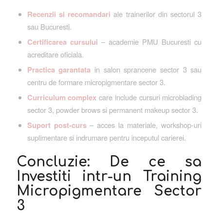
Recenzii si recomandari
ale trainerilor din sectorul 3
sau Bucuresti.
Certificarea cursului
– academie PMU Bucuresti cu
acreditare oficiala.
Practica garantata
in salon sprancene sector 3 sau
centru de formare micropigmentare sector 3.
Curriculum complex
care include cursuri microblading
sector 3, powder brows si permanent makeup sector 3.
Suport post-curs
– acces la materiale, workshop-uri
suplimentare si indrumare pentru inceputul carierei.
Concluzie: De ce sa
Investiti intr-un Training
Micropigmentare Sector
3