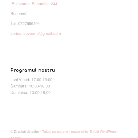
Bulevardul Basarabia 244
Bucuresti
Tel: 0727696294
sorina.isoveanu@gmail.com
Programul nostru
Luni-Vineri: 17:00-19:00
Sambata: 10:00-18:00
Duminica: 10:00-18:00
© Drepturi de autor -
Tatuaj sprancene
-
powered by Enfold WordPress
Theme