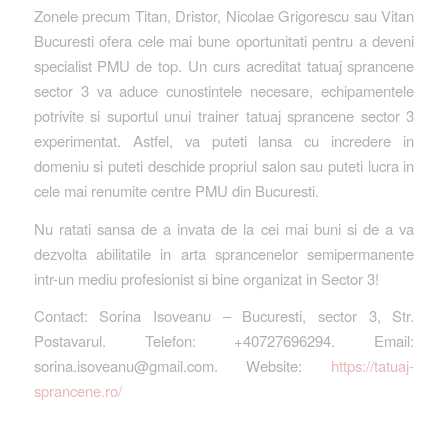
Zonele precum Titan, Dristor, Nicolae Grigorescu sau Vitan
Bucuresti ofera cele mai bune oportunitati pentru a deveni
specialist PMU de top. Un curs acreditat tatuaj sprancene
sector 3 va aduce cunostintele necesare, echipamentele
potrivite si suportul unui trainer tatuaj sprancene sector 3
experimentat. Astfel, va puteti lansa cu incredere in
domeniu si puteti deschide propriul salon sau puteti lucra in
cele mai renumite centre PMU din Bucuresti.
Nu ratati sansa de a invata de la cei mai buni si de a va
dezvolta abilitatile in arta sprancenelor semipermanente
intr-un mediu profesionist si bine organizat in Sector 3!
Contact: Sorina Isoveanu – Bucuresti, sector 3, Str.
Postavarul. Telefon: +40727696294. Email:
sorina.isoveanu@gmail.com. Website:
https://tatuaj-
sprancene.ro/