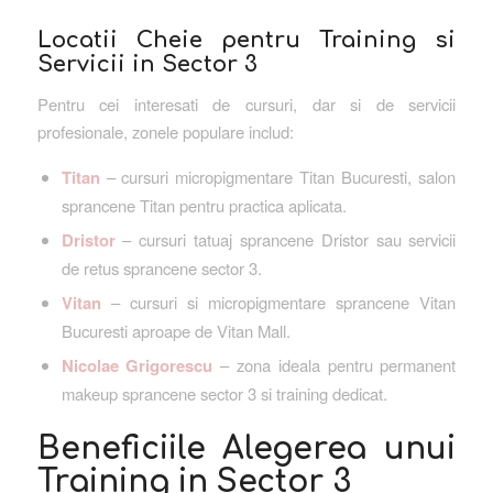
Locatii Cheie pentru Training si
Servicii in Sector 3
Pentru cei interesati de cursuri, dar si de servicii
profesionale, zonele populare includ:
Titan
– cursuri micropigmentare Titan Bucuresti, salon
sprancene Titan pentru practica aplicata.
Dristor
– cursuri tatuaj sprancene Dristor sau servicii
de retus sprancene sector 3.
Vitan
– cursuri si micropigmentare sprancene Vitan
Bucuresti aproape de Vitan Mall.
Nicolae Grigorescu
– zona ideala pentru permanent
makeup sprancene sector 3 si training dedicat.
Beneficiile Alegerea unui
Training in Sector 3