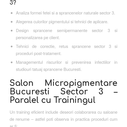
3?
Analiza formei fetei si a sprancenelor naturale sector 3.
Alegerea culorilor pigmentului si tehnici de aplicare.
Design sprancene semipermanente sector 3 si
personalizarea pe client.
Tehnici de corectie, retus sprancene sector 3 si
proceduri post-tratament.
Managementul riscurilor si prevenirea infectiilor in
studiouri tatuaj sprancene Bucuresti.
Salon Micropigmentare
Bucuresti Sector 3 –
Paralel cu Trainingul
Un training eficient include deseori colaborarea cu saloane
de renume – astfel poti observa in practica proceduri cum
ar fi: