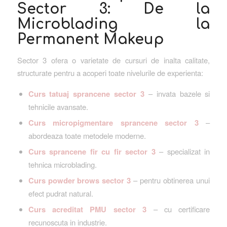
Sector 3: De la
Microblading la
Permanent Makeup
Sector 3 ofera o varietate de cursuri de inalta calitate,
structurate pentru a acoperi toate nivelurile de experienta:
Curs tatuaj sprancene sector 3
– invata bazele si
tehnicile avansate.
Curs micropigmentare sprancene sector 3
–
abordeaza toate metodele moderne.
Curs sprancene fir cu fir sector 3
– specializat in
tehnica microblading.
Curs powder brows sector 3
– pentru obtinerea unui
efect pudrat natural.
Curs acreditat PMU sector 3
– cu certificare
recunoscuta in industrie.