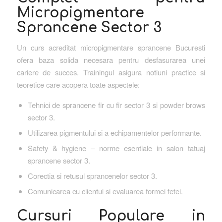
Micropigmentare
Sprancene Sector 3
Un curs acreditat micropigmentare sprancene Bucuresti
ofera baza solida necesara pentru desfasurarea unei
cariere de succes. Trainingul asigura notiuni practice si
teoretice care acopera toate aspectele:
Tehnici de sprancene fir cu fir sector 3 si powder brows
sector 3.
Utilizarea pigmentului si a echipamentelor performante.
Safety & hygiene – norme esentiale in salon tatuaj
sprancene sector 3.
Corectia si retusul sprancenelor sector 3.
Comunicarea cu clientul si evaluarea formei fetei.
Cursuri Populare in