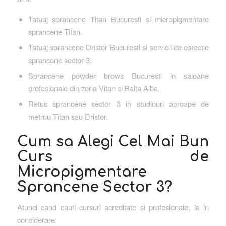
Tatuaj sprancene Titan Bucuresti si micropigmentare
sprancene Titan.
Tatuaj sprancene Dristor Bucuresti si servicii de corectie
sprancene sector 3.
Sprancene powder brows Bucuresti in saloane
profesionale din zona Vitan si Balta Alba.
Retus sprancene sector 3 in studiouri aproape de
metrou Titan sau Dristor.
Cum sa Alegi Cel Mai Bun
Curs de
Micropigmentare
Sprancene Sector 3?
Atunci cand cauti cursuri acreditate si profesionale, ia in
considerare: