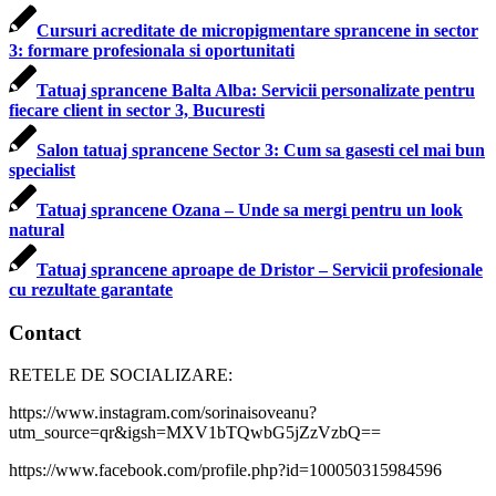
Cursuri acreditate de micropigmentare sprancene in sector
3: formare profesionala si oportunitati
Tatuaj sprancene Balta Alba: Servicii personalizate pentru
fiecare client in sector 3, Bucuresti
Salon tatuaj sprancene Sector 3: Cum sa gasesti cel mai bun
specialist
Tatuaj sprancene Ozana – Unde sa mergi pentru un look
natural
Tatuaj sprancene aproape de Dristor – Servicii profesionale
cu rezultate garantate
Contact
RETELE DE SOCIALIZARE:
https://www.instagram.com/sorinaisoveanu?
utm_source=qr&igsh=MXV1bTQwbG5jZzVzbQ==
https://www.facebook.com/profile.php?id=100050315984596