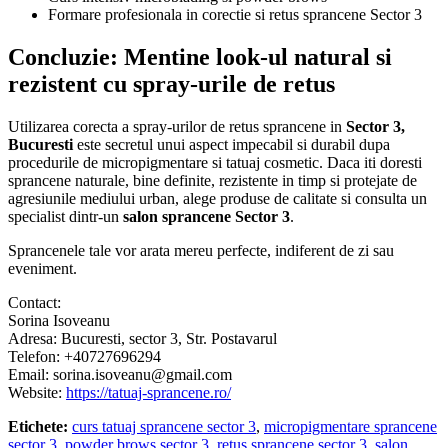
Formare profesionala in corectie si retus sprancene Sector 3
Concluzie: Mentine look-ul natural si
rezistent cu spray-urile de retus
Utilizarea corecta a spray-urilor de retus sprancene in
Sector 3,
Bucuresti
este secretul unui aspect impecabil si durabil dupa
procedurile de micropigmentare si tatuaj cosmetic. Daca iti doresti
sprancene naturale, bine definite, rezistente in timp si protejate de
agresiunile mediului urban, alege produse de calitate si consulta un
specialist dintr-un
salon sprancene Sector 3
.
Sprancenele tale vor arata mereu perfecte, indiferent de zi sau
eveniment.
Contact:
Sorina Isoveanu
Adresa: Bucuresti, sector 3, Str. Postavarul
Telefon: +40727696294
Email: sorina.isoveanu@gmail.com
Website:
https://tatuaj-sprancene.ro/
Etichete:
curs tatuaj sprancene sector 3
,
micropigmentare sprancene
sector 3
,
powder brows sector 3
,
retus sprancene sector 3
,
salon