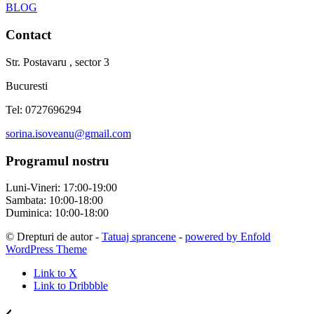
BLOG
Contact
Str. Postavaru , sector 3
Bucuresti
Tel: 0727696294
sorina.isoveanu@gmail.com
Programul nostru
Luni-Vineri: 17:00-19:00
Sambata: 10:00-18:00
Duminica: 10:00-18:00
© Drepturi de autor -
Tatuaj sprancene
-
powered by Enfold
WordPress Theme
Link to X
Link to Dribbble