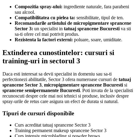
Compozitia spray-ului:
ingrediente naturale, fara parabeni
sau alcool.
Compatibilitatea cu pielea ta:
sensibilitate, tipul de ten.
Recomandarile artistului de micropigmentare sprancene
Sector 3:
un specialist in
tatuaj sprancene Bucuresti
va sti
sa-ti ofere cel mai potrivit produs.
Rezistenta la factori externi:
poluare, soare, umiditate.
Extinderea cunostintelor: cursuri si
training-uri in sectorul 3
Daca esti interesat sa devii specialist in domeniu sau sa-ti
perfectionezi abilitatile, Sector 3 ofera numeroase cursuri de
tatuaj
sprancene Sector 3
,
micropigmentare sprancene Bucuresti
si
sprancene semipermanente Bucuresti
. Poti invata de la specialisti
recunoscuti despre cele mai noi tehnici si produse, inclusiv despre
spray-urile de retus care asigura un efect de durata si natural.
Tipuri de cursuri disponibile
Curs acreditat tatuaj sprancene Sector 3
Training permanent makeup sprancene Sector 3
Curs intensiv microblading si powder brows