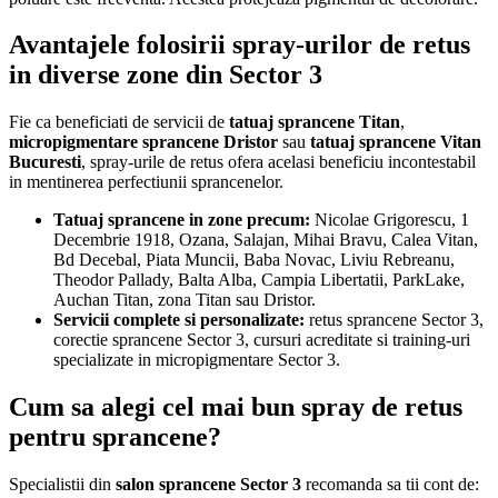
Avantajele folosirii spray-urilor de retus
in diverse zone din Sector 3
Fie ca beneficiati de servicii de
tatuaj sprancene Titan
,
micropigmentare sprancene Dristor
sau
tatuaj sprancene Vitan
Bucuresti
, spray-urile de retus ofera acelasi beneficiu incontestabil
in mentinerea perfectiunii sprancenelor.
Tatuaj sprancene in zone precum:
Nicolae Grigorescu, 1
Decembrie 1918, Ozana, Salajan, Mihai Bravu, Calea Vitan,
Bd Decebal, Piata Muncii, Baba Novac, Liviu Rebreanu,
Theodor Pallady, Balta Alba, Campia Libertatii, ParkLake,
Auchan Titan, zona Titan sau Dristor.
Servicii complete si personalizate:
retus sprancene Sector 3,
corectie sprancene Sector 3, cursuri acreditate si training-uri
specializate in micropigmentare Sector 3.
Cum sa alegi cel mai bun spray de retus
pentru sprancene?
Specialistii din
salon sprancene Sector 3
recomanda sa tii cont de: