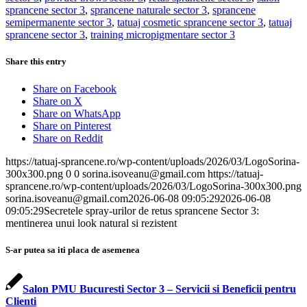
sprancene sector 3
,
sprancene naturale sector 3
,
sprancene
semipermanente sector 3
,
tatuaj cosmetic sprancene sector 3
,
tatuaj
sprancene sector 3
,
training micropigmentare sector 3
Share this entry
Share on Facebook
Share on X
Share on WhatsApp
Share on Pinterest
Share on Reddit
https://tatuaj-sprancene.ro/wp-content/uploads/2026/03/LogoSorina-
300x300.png
0
0
sorina.isoveanu@gmail.com
https://tatuaj-
sprancene.ro/wp-content/uploads/2026/03/LogoSorina-300x300.png
sorina.isoveanu@gmail.com
2026-06-08 09:05:29
2026-06-08
09:05:29
Secretele spray-urilor de retus sprancene Sector 3:
mentinerea unui look natural si rezistent
S-ar putea sa iti placa de asemenea
Salon PMU Bucuresti Sector 3 – Servicii si Beneficii pentru
Clienti