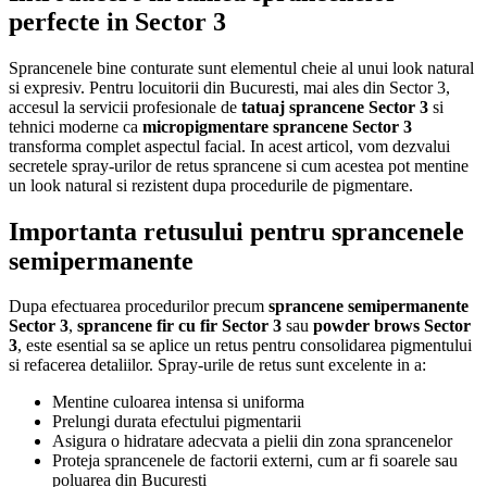
perfecte in Sector 3
Sprancenele bine conturate sunt elementul cheie al unui look natural
si expresiv. Pentru locuitorii din Bucuresti, mai ales din Sector 3,
accesul la servicii profesionale de
tatuaj sprancene Sector 3
si
tehnici moderne ca
micropigmentare sprancene Sector 3
transforma complet aspectul facial. In acest articol, vom dezvalui
secretele spray-urilor de retus sprancene si cum acestea pot mentine
un look natural si rezistent dupa procedurile de pigmentare.
Importanta retusului pentru sprancenele
semipermanente
Dupa efectuarea procedurilor precum
sprancene semipermanente
Sector 3
,
sprancene fir cu fir Sector 3
sau
powder brows Sector
3
, este esential sa se aplice un retus pentru consolidarea pigmentului
si refacerea detaliilor. Spray-urile de retus sunt excelente in a:
Mentine culoarea intensa si uniforma
Prelungi durata efectului pigmentarii
Asigura o hidratare adecvata a pielii din zona sprancenelor
Proteja sprancenele de factorii externi, cum ar fi soarele sau
poluarea din Bucuresti