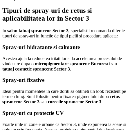
Tipuri de spray-uri de retus si
aplicabilitatea lor in Sector 3
In
salon tatuaj sprancene Sector 3
, specialistii recomanda diferite
tipuri de spray-uri in functie de tipul pielii si procedura aplicata:
Spray-uri hidratante si calmante
Acestea ajuta la reducerea iritatiilor si la accelerarea procesului de
vindecare dupa o
micropigmentare sprancene Bucuresti
sau
tatuaj cosmetic sprancene Sector 3
.
Spray-uri fixative
Ideal pentru momentele in care doriti sa obtineti un look rezistent pe
termen lung. Sunt folosite pentru fixarea pigmentului dupa
retus
sprancene Sector 3
sau
corectie sprancene Sector 3
.
Spray-uri cu protectie UV
Foarte utile in zonele urbane ca Sector 3, unde expunerea la soare si
poluare este frecventa. Acestea protejeaza pigmentul de decolorare.