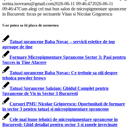
sorina.isoveanu@gmail.com
2026-06-11 09:46:47
2026-06-11
09:46:47
Cum alegi cel mai bun salon de micropigmentare sprancene
in Bucuresti: focus pe sectoarele Vitan si Nicolae Grigorescu
S-ar putea sa iti placa de asemenea
Tatuaj sprancene Baba Novac – servicii estetice de top
aproape de tine
Formare Micropigmentare Sprancene Sector 3: Pasi pentru
Succes in Tine Afacere
Tatuaj sprancene Baba Novac: Ce trebuie sa stii despre
tehnica powder brows
Tatuaj Sprancene Salajan: Ghidul Complet pentru
Sprancene de Vis in Sector 3 Bucuresti
Cursuri PMU Nicolae Grigorescu: Oportunitati de formare
in sector 3 pentru tatuaj si micropigmentare sprancene
Cele mai bune tehnici de micropigmentare sprancene in
Bucuresti: Ghid detaliat pentru sector 3 si zonele invecinate