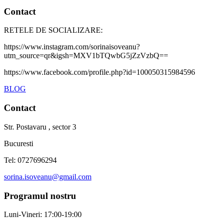
Contact
RETELE DE SOCIALIZARE:
https://www.instagram.com/sorinaisoveanu?
utm_source=qr&igsh=MXV1bTQwbG5jZzVzbQ==
https://www.facebook.com/profile.php?id=100050315984596
BLOG
Contact
Str. Postavaru , sector 3
Bucuresti
Tel: 0727696294
sorina.isoveanu@gmail.com
Programul nostru
Luni-Vineri: 17:00-19:00