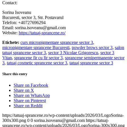
Contact:
Sorina Isoveanu
Bucuresti, sector 3, Str. Postavarul
Telefon: +40727696294
Email: sorina.isoveanu@gmail.com
Website:
https://tatuaj-sprancene.ro/
Etichete:
curs micropigmentare sprancene sector 3
,
micropigmentare sprancene Bucuresti
,
powder brows sector 3
,
salon
tatuaj sprancene sector 3
,
sector 3 Nicolae Grigorescu
,
sector 3
Vitan
,
sprancene fir cu fir sector 3
,
sprancene semipermanente sector
3
,
tatuaj cosmetic sprancene sector 3
,
tatuaj sprancene sector 3
Share this entry
Share on Facebook
Share on X
Share on WhatsApp
Share on Pinterest
Share on Reddit
https://tatuaj-sprancene.ro/wp-content/uploads/2026/03/LogoSorina-
300x300.png
0
0
sorina.isoveanu@gmail.com
https://tatuaj-
sprancene.ro/wp-content/uploads/2026/03/LogoSorina-300x300.png