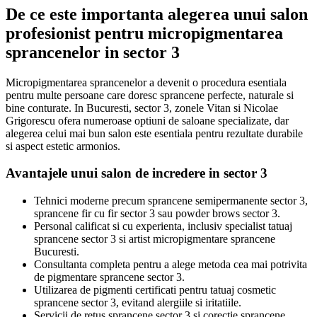
De ce este importanta alegerea unui salon
profesionist pentru micropigmentarea
sprancenelor in sector 3
Micropigmentarea sprancenelor a devenit o procedura esentiala
pentru multe persoane care doresc sprancene perfecte, naturale si
bine conturate. In Bucuresti, sector 3, zonele Vitan si Nicolae
Grigorescu ofera numeroase optiuni de saloane specializate, dar
alegerea celui mai bun salon este esentiala pentru rezultate durabile
si aspect estetic armonios.
Avantajele unui salon de incredere in sector 3
Tehnici moderne precum sprancene semipermanente sector 3,
sprancene fir cu fir sector 3 sau powder brows sector 3.
Personal calificat si cu experienta, inclusiv specialist tatuaj
sprancene sector 3 si artist micropigmentare sprancene
Bucuresti.
Consultanta completa pentru a alege metoda cea mai potrivita
de pigmentare sprancene sector 3.
Utilizarea de pigmenti certificati pentru tatuaj cosmetic
sprancene sector 3, evitand alergiile si iritatiile.
Servicii de retus sprancene sector 3 si corectie sprancene