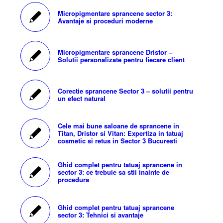
Micropigmentare sprancene sector 3:
Avantaje si proceduri moderne
Micropigmentare sprancene Dristor –
Solutii personalizate pentru fiecare client
Corectie sprancene Sector 3 – solutii pentru
un efect natural
Cele mai bune saloane de sprancene in
Titan, Dristor si Vitan: Expertiza in tatuaj
cosmetic si retus in Sector 3 Bucuresti
Ghid complet pentru tatuaj sprancene in
sector 3: ce trebuie sa stii inainte de
procedura
Ghid complet pentru tatuaj sprancene
sector 3: Tehnici si avantaje