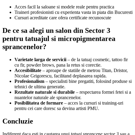
Acces facil la saloane si modele reale pentru practica
Traineri profesionisti cu experienta vasta in piata din Bucuresti
Cursuri acreditate care ofera certificate recunoscute
De ce sa alegi un salon din Sector 3
pentru tatuajul si micropigmentarea
sprancenelor?
Varietate larga de servicii
– de la tatuaj cosmetic, tattoo fir
cu fir, powder brows, pana la retus si corectie.
Accesibilitate
– aproape de statiile de metrou Titan, Dristor,
Nicolae Grigorescu, facilitand deplasarea rapida.
Profesionalism
– specialisti bine pregatiti, folosind produse si
tehnici de ultima generatie.
Rezultate naturale si durabile
– respectarea formei fetei si a
nuantelor naturale ale sprancenelor.
Posibilitatea de formare
– acces la cursuri si training-uri
pentru cei care doresc sa devina artisti PMU.
Concluzie
Indiferent daca esti in cautarea unui
tatuaj sprancene sector 3
sau a