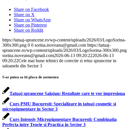
Share on Facebook
Share on X
Share on WhatsApp
Share on Pinterest
Share on Reddit
https://tatuaj-sprancene.ro/wp-content/uploads/2026/03/LogoSorina-
300x300.png
0
0
sorina.isoveanu@gmail.com
https://tatuaj-
sprancene.ro/wp-content/uploads/2026/03/LogoSorina-300x300.png
sorina.isoveanu@gmail.com
2026-06-13 09:20:22
2026-06-13
09:20:22
Cele mai bune tehnici de corectie si retus sprancene in
saloanele din Sector 3
S-ar putea sa iti placa de asemenea
Tatuaj sprancene Salajan: Rezultate care te vor impresiona
Curs PMU Bucuresti: Specializare in tatuaj cosmetic si
micropigmentare in Sector 3
Curs Intensiv Micropigmentare Bucuresti: Combinatia
Perfecta intre Teorie si Practica in Sector 3