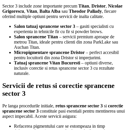
Sector 3 include zone importante precum
Titan
,
Dristor
,
Nicolae
Grigorescu
,
Vitan
,
Balta Alba
sau
Theodor Pallady
, fiecare
oferind multiple optiuni pentru servicii de inalta calitate.
Salon tatuaj sprancene sector 3
– gasiti specialisti cu
experienta in tehnicile fir cu fir si powder brows.
Salon sprancene Titan
– servicii premium aproape de
metrou Titan, ideale pentru clienti din zona ParkLake sau
Auchan Titan.
Micropigmentare sprancene Dristor
– perfect accesibil
pentru locuitorii din zona Dristor si imprejurimi.
Tatuaj sprancene Vitan Bucuresti
– optiuni diverse,
inclusiv corectie si retus sprancene sector 3 cu rezultate
naturale.
Servicii de retus si corectie sprancene
sector 3
Pe langa procedurile initiale,
retus sprancene sector 3
si
corectie
sprancene sector 3
constituie pasi esentiali pentru mentinerea unui
aspect impecabil. Aceste servicii asigura:
Refacerea pigmentului care se estompeaza in timp