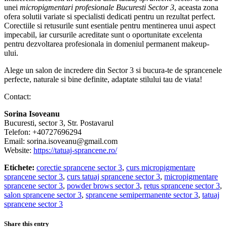
unei
micropigmentari profesionale Bucuresti Sector 3
, aceasta zona
ofera solutii variate si specialisti dedicati pentru un rezultat perfect.
Corectiile si retusurile sunt esentiale pentru mentinerea unui aspect
impecabil, iar cursurile acreditate sunt o oportunitate excelenta
pentru dezvoltarea profesionala in domeniul permanent makeup-
ului.
Alege un salon de incredere din Sector 3 si bucura-te de sprancenele
perfecte, naturale si bine definite, adaptate stilului tau de viata!
Contact:
Sorina Isoveanu
Bucuresti, sector 3, Str. Postavarul
Telefon: +40727696294
Email: sorina.isoveanu@gmail.com
Website:
https://tatuaj-sprancene.ro/
Etichete:
corectie sprancene sector 3
,
curs micropigmentare
sprancene sector 3
,
curs tatuaj sprancene sector 3
,
micropigmentare
sprancene sector 3
,
powder brows sector 3
,
retus sprancene sector 3
,
salon sprancene sector 3
,
sprancene semipermanente sector 3
,
tatuaj
sprancene sector 3
Share this entry