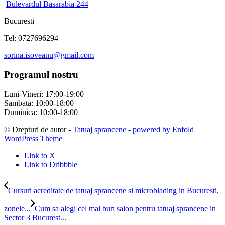
Bulevardul Basarabia 244
Bucuresti
Tel: 0727696294
sorina.isoveanu@gmail.com
Programul nostru
Luni-Vineri: 17:00-19:00
Sambata: 10:00-18:00
Duminica: 10:00-18:00
© Drepturi de autor -
Tatuaj sprancene
-
powered by Enfold
WordPress Theme
Link to X
Link to Dribbble
Cursuri acreditate de tatuaj sprancene si microblading in Bucuresti,
zonele...
Cum sa alegi cel mai bun salon pentru tatuaj sprancene in
Sector 3 Bucurest...