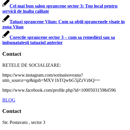
Cel mai bun salon sprancene sector 3: Top local pentru
servicii de inalta calitate
Tatuaj sprancene Vitan: Cum sa obtii sprancenele visate in
zona Vitan
Corectie sprancene sector 3 – cum sa remediezi sau sa
imbunatatesti tatuajul anterior
Contact
RETELE DE SOCIALIZARE:
https://www.instagram.com/sorinaisoveanu?
utm_source=qr&igsh=MXV1bTQwbG5jZzVzbQ==
https://www.facebook.com/profile.php?id=100050315984596
BLOG
Contact
Str. Postavaru , sector 3