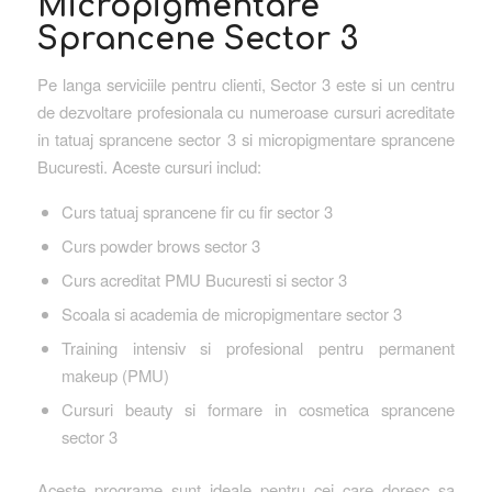
Micropigmentare
Sprancene Sector 3
Pe langa serviciile pentru clienti, Sector 3 este si un centru
de dezvoltare profesionala cu numeroase cursuri acreditate
in tatuaj sprancene sector 3 si micropigmentare sprancene
Bucuresti. Aceste cursuri includ:
Curs tatuaj sprancene fir cu fir sector 3
Curs powder brows sector 3
Curs acreditat PMU Bucuresti si sector 3
Scoala si academia de micropigmentare sector 3
Training intensiv si profesional pentru permanent
makeup (PMU)
Cursuri beauty si formare in cosmetica sprancene
sector 3
Aceste programe sunt ideale pentru cei care doresc sa