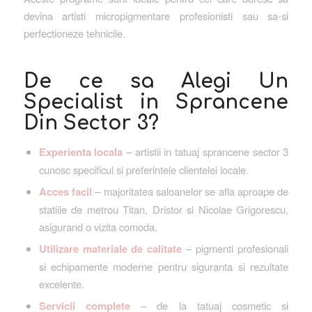
devina artisti micropigmentare profesionisti sau sa-si
perfectioneze tehnicile.
De ce sa Alegi Un
Specialist in Sprancene
Din Sector 3?
Experienta locala
– artistii in tatuaj sprancene sector 3
cunosc specificul si preferintele clientelei locale.
Acces facil
– majoritatea saloanelor se afla aproape de
statiile de metrou Titan, Dristor si Nicolae Grigorescu,
asigurand o vizita comoda.
Utilizare materiale de calitate
– pigmenti profesionali
si echipamente moderne pentru siguranta si rezultate
excelente.
Servicii complete
– de la tatuaj cosmetic si