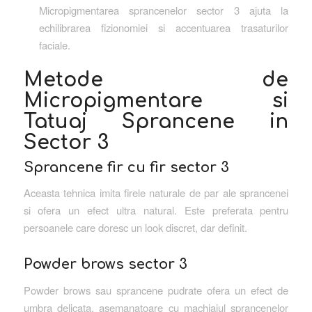
Micropigmentarea sprancenelor sector 3 ajuta la
echilibrarea fizionomiei si accentuarea trasaturilor
faciale.
Metode de
Micropigmentare si
Tatuaj Sprancene in
Sector 3
Sprancene fir cu fir sector 3
Aceasta tehnica imita firele naturale de par ale sprancenei
si ofera un efect ultra natural. Este preferata pentru
persoanele care doresc un look discret, dar definit.
Powder brows sector 3
Powder brows sau sprancene pudrate ofera un efect de
umbra delicata, asemanatoare cu machiajul sprancenelor