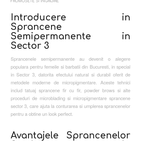
FRUMUSETE SI INGRIJIRE
Introducere in
Sprancene
Semipermanente in
Sector 3
Sprancenele semipermanente au devenit o alegere
populara pentru femeile si barbatii din Bucuresti, in special
in Sector 3, datorita efectului natural si durabil oferit de
metodele moderne de micropigmentare. Aceste tehnici
includ tatuaj sprancene fir cu fir, powder brows si alte
proceduri de microblading si micropigmentare sprancene
sector 3, care ajuta la conturarea si umplerea sprancenelor
pentru a obtine un look perfect.
Avantajele Sprancenelor