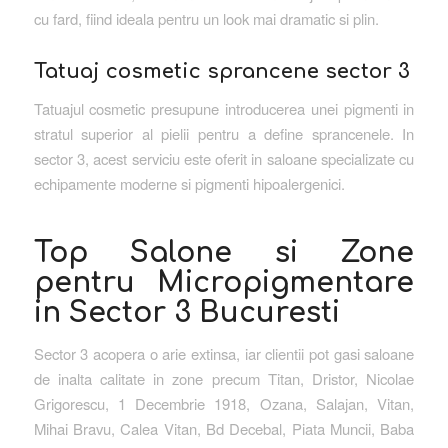
cu fard, fiind ideala pentru un look mai dramatic si plin.
Tatuaj cosmetic sprancene sector 3
Tatuajul cosmetic presupune introducerea unei pigmenti in
stratul superior al pielii pentru a define sprancenele. In
sector 3, acest serviciu este oferit in saloane specializate cu
echipamente moderne si pigmenti hipoalergenici.
Top Salone si Zone
pentru Micropigmentare
in Sector 3 Bucuresti
Sector 3 acopera o arie extinsa, iar clientii pot gasi saloane
de inalta calitate in zone precum Titan, Dristor, Nicolae
Grigorescu, 1 Decembrie 1918, Ozana, Salajan, Vitan,
Mihai Bravu, Calea Vitan, Bd Decebal, Piata Muncii, Baba