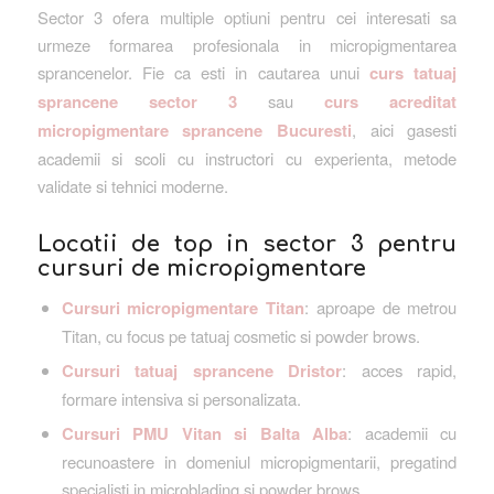
Sector 3 ofera multiple optiuni pentru cei interesati sa
urmeze formarea profesionala in micropigmentarea
sprancenelor. Fie ca esti in cautarea unui
curs tatuaj
sprancene sector 3
sau
curs acreditat
micropigmentare sprancene Bucuresti
, aici gasesti
academii si scoli cu instructori cu experienta, metode
validate si tehnici moderne.
Locatii de top in sector 3 pentru
cursuri de micropigmentare
Cursuri micropigmentare Titan
: aproape de metrou
Titan, cu focus pe tatuaj cosmetic si powder brows.
Cursuri tatuaj sprancene Dristor
: acces rapid,
formare intensiva si personalizata.
Cursuri PMU Vitan si Balta Alba
: academii cu
recunoastere in domeniul micropigmentarii, pregatind
specialisti in microblading si powder brows.