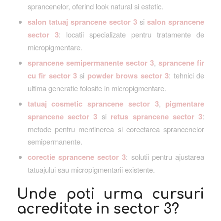
sprancenelor, oferind look natural si estetic.
salon tatuaj sprancene sector 3
si
salon sprancene
sector 3
: locatii specializate pentru tratamente de
micropigmentare.
sprancene semipermanente sector 3
,
sprancene fir
cu fir sector 3
si
powder brows sector 3
: tehnici de
ultima generatie folosite in micropigmentare.
tatuaj cosmetic sprancene sector 3
,
pigmentare
sprancene sector 3
si
retus sprancene sector 3
:
metode pentru mentinerea si corectarea sprancenelor
semipermanente.
corectie sprancene sector 3
: solutii pentru ajustarea
tatuajului sau micropigmentarii existente.
Unde poti urma cursuri
acreditate in sector 3?