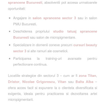
sprancene Bucuresti
, absolventii pot accesa urmatoarele
oportunitati:
Angajare in
salon sprancene sector 3
sau in salon
PMU Bucuresti.
Deschiderea propriului
studio tatuaj sprancene
Bucuresti
sau salon de micropigmentare.
Specializare in domenii conexe precum
cursuri beauty
sector 3
si alte ramuri ale cosmeticii.
Participarea la training-uri avansate pentru
perfectionare continua.
Locatiile strategice din sectorul 3 – cum ar fi
zona Titan
,
Dristor
,
Nicolae Grigorescu
,
Vitan
sau
Balta Alba
–
ofera acces facil si expunere la o clientela diversificata si
exigenta, ideala pentru practicarea si dezvoltarea artei
micropigmentarii.