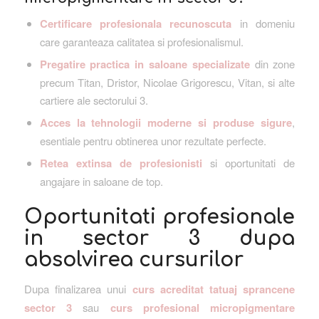
Certificare profesionala recunoscuta
in domeniu
care garanteaza calitatea si profesionalismul.
Pregatire practica in saloane specializate
din zone
precum Titan, Dristor, Nicolae Grigorescu, Vitan, si alte
cartiere ale sectorului 3.
Acces la tehnologii moderne si produse sigure
,
esentiale pentru obtinerea unor rezultate perfecte.
Retea extinsa de profesionisti
si oportunitati de
angajare in saloane de top.
Oportunitati profesionale
in sector 3 dupa
absolvirea cursurilor
Dupa finalizarea unui
curs acreditat tatuaj sprancene
sector 3
sau
curs profesional micropigmentare