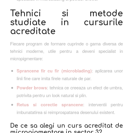
Tehnici si metode
studiate in cursurile
acreditate
Fiecare program de formare cuprinde o gama diversa de
tehnici moderne, utile pentru a deveni specialist in
micropigmentare:
Sprancene fir cu fir (microblading)
: aplicarea unor
linii fine care imita firele naturale de par.
Powder brows
: tehnica ce creeaza un efect de umbra,
potrivita pentru un look natural si plin.
Retus si corectie sprancene
: interventii pentru
imbunatatirea si reimprospatarea desenului existent.
De ce sa alegi un curs acreditat de
micropigmentare in sector 3?