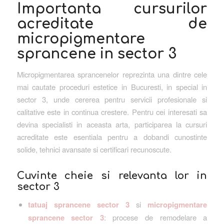
Importanta cursurilor
acreditate de
micropigmentare
sprancene in sector 3
Micropigmentarea sprancenelor reprezinta una dintre cele
mai cautate proceduri estetice in Bucuresti, in special in
sector 3, unde cererea pentru servicii profesionale si
calitative este in continua crestere. Pentru cei interesati sa
devina specialisti in aceasta arta, participarea la cursuri
acreditate este esentiala pentru a dobandi cunostinte
solide, tehnici avansate si certificari recunoscute.
Cuvinte cheie si relevanta lor in
sector 3
tatuaj sprancene sector 3
si
micropigmentare
sprancene sector 3
: procese de remodelare a