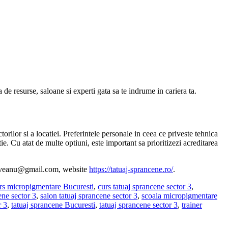
de resurse, saloane si experti gata sa te indrume in cariera ta.
rilor si a locatiei. Preferintele personale in ceea ce priveste tehnica
ie. Cu atat de multe optiuni, este important sa prioritizezi acreditarea
.isoveanu@gmail.com, website
https://tatuaj-sprancene.ro/
.
rs micropigmentare Bucuresti
,
curs tatuaj sprancene sector 3
,
ene sector 3
,
salon tatuaj sprancene sector 3
,
scoala micropigmentare
r 3
,
tatuaj sprancene Bucuresti
,
tatuaj sprancene sector 3
,
trainer