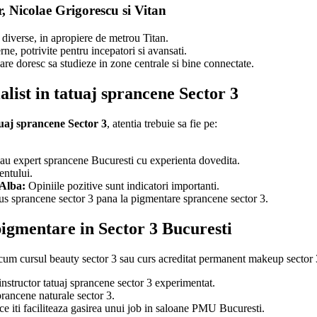
r, Nicolae Grigorescu si Vitan
 diverse, in apropiere de metrou Titan.
ne, potrivite pentru incepatori si avansati.
are doresc sa studieze in zone centrale si bine connectate.
alist in tatuaj sprancene Sector 3
atuaj sprancene Sector 3
, atentia trebuie sa fie pe:
u expert sprancene Bucuresti cu experienta dovedita.
entului.
 Alba:
Opiniile pozitive sunt indicatori importanti.
tus sprancene sector 3 pana la pigmentare sprancene sector 3.
pigmentare in Sector 3 Bucuresti
ecum cursul beauty sector 3 sau curs acreditat permanent makeup sector 3
nstructor tatuaj sprancene sector 3 experimentat.
ancene naturale sector 3.
ce iti faciliteaza gasirea unui job in saloane PMU Bucuresti.