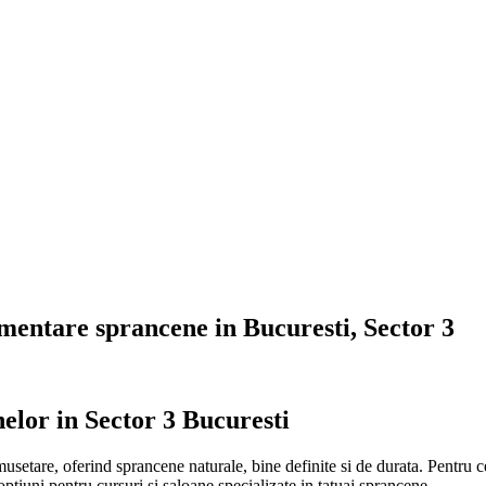
mentare sprancene in Bucuresti, Sector 3
lor in Sector 3 Bucuresti
are, oferind sprancene naturale, bine definite si de durata. Pentru cei i
optiuni pentru cursuri si saloane specializate in tatuaj sprancene.