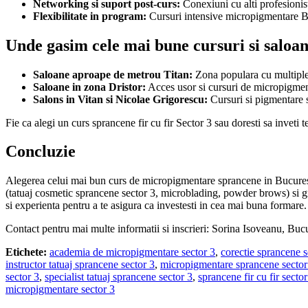
Networking si suport post-curs:
Conexiuni cu alti profesionist
Flexibilitate in program:
Cursuri intensive micropigmentare Bu
Unde gasim cele mai bune cursuri si saloa
Saloane aproape de metrou Titan:
Zona populara cu multiple o
Saloane in zona Dristor:
Acces usor si cursuri de micropigmenta
Salons in Vitan si Nicolae Grigorescu:
Cursuri si pigmentare s
Fie ca alegi un curs sprancene fir cu fir Sector 3 sau doresti sa inveti
Concluzie
Alegerea celui mai bun curs de micropigmentare sprancene in Bucuresti, S
(tatuaj cosmetic sprancene sector 3, microblading, powder brows) si gradu
si experienta pentru a te asigura ca investesti in cea mai buna formare.
Contact pentru mai multe informatii si inscrieri: Sorina Isoveanu, Bu
Etichete:
academia de micropigmentare sector 3
,
corectie sprancene s
instructor tatuaj sprancene sector 3
,
micropigmentare sprancene sector
sector 3
,
specialist tatuaj sprancene sector 3
,
sprancene fir cu fir sector
micropigmentare sector 3