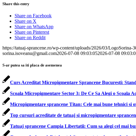
Share this entry
Share on Facebook
Share on X
Share on WhatsApp
Share on Pinterest
Share on Reddit
https://tatuaj-sprancene.ro/wp-content/uploads/2026/03/LogoSorina-
sorina.isoveanu@gmail.com
2026-07-08 09:03:05
2026-07-08 09:03:0
S-ar putea sa iti placa de asemenea
Curs Acreditat Micropigmentare Sprancene Bucuresti: Standar
Scoala Micropigmentare Sector 3: De Ce Sa Alegi o Scoala Ac
Micropigmentare sprancene Titan: Cele mai bune tehnici si ofe
Top cursuri acreditate de tatuaj si micropigmentare sprancene
Tatuaj sprancene Campia Libertatii: Cum sa alegi cel mai bu