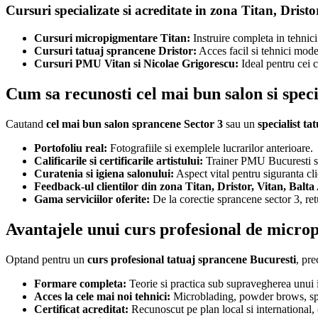
Cursuri specializate si acreditate in zona Titan, Dristo
Cursuri micropigmentare Titan:
Instruire completa in tehnici
Cursuri tatuaj sprancene Dristor:
Acces facil si tehnici moder
Cursuri PMU Vitan si Nicolae Grigorescu:
Ideal pentru cei c
Cum sa recunosti cel mai bun salon si speci
Cautand
cel mai bun salon sprancene Sector 3
sau un
specialist t
Portofoliu real:
Fotografiile si exemplele lucrarilor anterioare.
Calificarile si certificarile artistului:
Trainer PMU Bucuresti sa
Curatenia si igiena salonului:
Aspect vital pentru siguranta cli
Feedback-ul clientilor din zona Titan, Dristor, Vitan, Balta
Gama serviciilor oferite:
De la corectie sprancene sector 3, re
Avantajele unui curs profesional de micro
Optand pentru un
curs profesional tatuaj sprancene Bucuresti
, pr
Formare completa:
Teorie si practica sub supravegherea unui i
Acces la cele mai noi tehnici:
Microblading, powder brows, spr
Certificat acreditat:
Recunoscut pe plan local si international, 