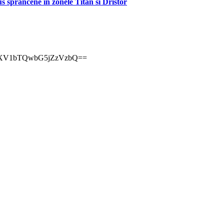
tus sprancene in zonele Titan si Dristor
sh=MXV1bTQwbG5jZzVzbQ==