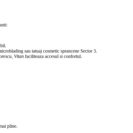
anti:
bil.
icroblading sau tatuaj cosmetic sprancene Sector 3.
orescu, Vitan
faciliteaza accesul si confortul.
mai pline.