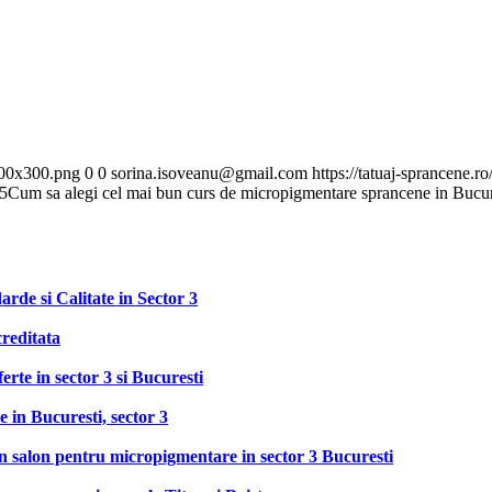
300x300.png
0
0
sorina.isoveanu@gmail.com
https://tatuaj-sprancene
5
Cum sa alegi cel mai bun curs de micropigmentare sprancene in Bucure
de si Calitate in Sector 3
reditata
rte in sector 3 si Bucuresti
 in Bucuresti, sector 3
n salon pentru micropigmentare in sector 3 Bucuresti