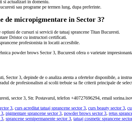
i si actualizari in domeniu.
curesti sau programe pe termen lung, dupa preferinte.
ne de micropigmentare in Sector 3?
ptiuni de cursuri si servicii de tatuaj sprancene Titan Bucuresti.
re Dristor cu instructori certificati.
prancene profesionista in locatii accesibile.
 tehnica powder brows Sector 3, Bucuresti ofera o varietate impresionanta 
ector 3, depinde de o analiza atenta a ofertelor disponibile, a instructo
l de profesionalism al scolii trebuie sa fie criterii principale de select
curesti, sector 3, Str. Postavarul, telefon +40727696294, email sorina
ector 3
,
curs acreditat tatuaj sprancene sector 3
,
curs beauty sector 3
,
cu
 3
,
pigmentare sprancene sector 3
,
powder brows sector 3
,
retus spranc
 3
,
sprancene semipermanente sector 3
,
tatuaj cosmetic sprancene secto