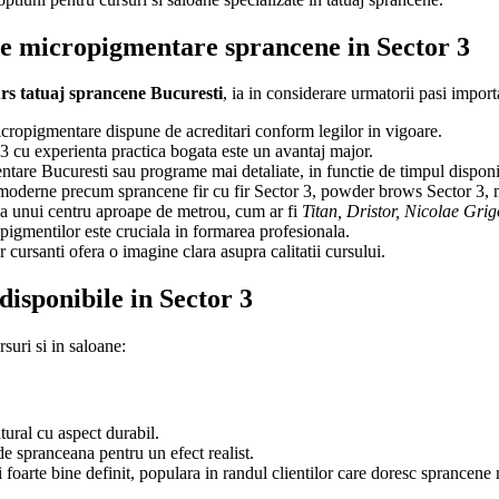
 de micropigmentare sprancene in Sector 3
rs tatuaj sprancene Bucuresti
, ia in considerare urmatorii pasi import
cropigmentare dispune de acreditari conform legilor in vigoare.
 cu experienta practica bogata este un avantaj major.
tare Bucuresti sau programe mai detaliate, in functie de timpul disponi
oderne precum sprancene fir cu fir Sector 3, powder brows Sector 3, m
a unui centru aproape de metrou, cum ar fi
Titan, Dristor, Nicolae Grig
 pigmentilor este cruciala in formarea profesionala.
 cursanti ofera o imagine clara asupra calitatii cursului.
disponibile in Sector 3
rsuri si in saloane:
tural cu aspect durabil.
de spranceana pentru un efect realist.
foarte bine definit, populara in randul clientilor care doresc sprancene 