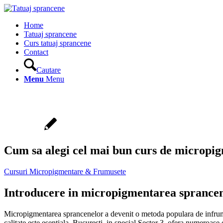
Home
Tatuaj sprancene
Curs tatuaj sprancene
Contact
Cautare
Menu
Menu
Cum sa alegi cel mai bun curs de micropig
Cursuri Micropigmentare & Frumusete
Introducere in micropigmentarea sprancene
Micropigmentarea sprancenelor a devenit o metoda populara de infrumuset
calitate este esentiala. Bucuresti, in special Sector 3, ofera numeroase 