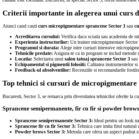
Criterii importante in alegerea unui curs
Atunci cand cauti
curs micropigmentare sprancene Sector 3
sau
cu
Acreditarea cursului:
Verifica daca scoala sau academia de mi
Experienta instructorilor:
Un trainer micropigmentare Sector 3
Programul si durata:
Alege intre cursuri intensive micropigmen
Tehnicile predate:
Asigura-te ca in program se includ metode m
Locatia:
Selectarea unui
salon tatuaj sprancene Sector 3
sau 
Echipamentul si pigmentii folositi:
Calitatea instrumentelor si
Feedback-ul absolventilor:
Recenziile si recomandarile fostilor
Top tehnici si cursuri de micropigmentare 
Bucuresti, Sector 3, se remarca prin diversitatea tehnicilor oferite la cu
Sprancene semipermanente, fir cu fir si powder brows
Sprancene semipermanente Sector 3:
Ideal pentru un look na
Sprancene fir cu fir Sector 3:
Tehnica care imita firul natural 
Powder brows Sector 3:
Metoda care ofera un aspect pudrat si 