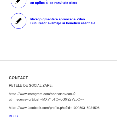
se aplica si ce rezultate ofera
Micropigmentare sprancene Vitan
Bucuresti: avantaje si beneficii esentiale
CONTACT
RETELE DE SOCIALIZARE:
https://www.instagram.com/sorinaisoveanu?
utm_source=qr&igsh=MXV1bTQwbG5jZzVzbQ==
https://www.facebook.com/profile.php?id=100050315984596
BLOG