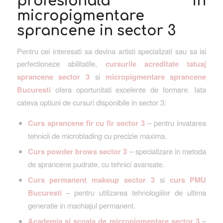
profesionala in
micropigmentare
sprancene in sector 3
Pentru cei interesati sa devina artisti specializati sau sa isi
perfectioneze abilitatile,
cursurile acreditate tatuaj
sprancene sector 3
si
micropigmentare sprancene
Bucuresti
ofera oportunitati excelente de formare. Iata
cateva optiuni de cursuri disponibile in sector 3:
Curs sprancene fir cu fir sector 3
– pentru invatarea
tehnicii de microblading cu precizie maxima.
Curs powder brows sector 3
– specializare in metoda
de sprancene pudrate, cu tehnici avansate.
Curs permanent makeup sector 3
si
curs PMU
Bucuresti
– pentru utilizarea tehnologiilor de ultima
generatie in machiajul permanent.
Academia si scoala de micropigmentare sector 3
–