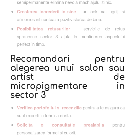
semipermanente elimina nevoia machiajului zilnic.
Cresterea increderii in sine
– un look mai ingrijit si
armonios influenteaza pozitiv starea de bine.
Posibilitatea retusurilor
– serviciile de retus
sprancene sector 3 ajuta la mentinerea aspectului
perfect in timp.
Recomandari pentru
alegerea unui salon sau
artist de
micropigmentare in
sector 3
Verifica portofoliul si recenziile
pentru a te asigura ca
sunt experti in tehnica dorita.
Solicita o consultatie prealabila
pentru
personalizarea formei si culorii.