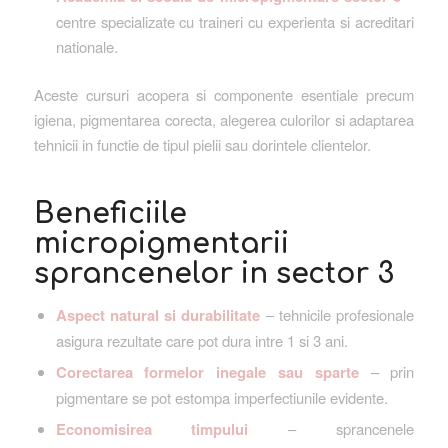
centre specializate cu traineri cu experienta si acreditari
nationale.
Aceste cursuri acopera si componente esentiale precum
igiena, pigmentarea corecta, alegerea culorilor si adaptarea
tehnicii in functie de tipul pielii sau dorintele clientelor.
Beneficiile
micropigmentarii
sprancenelor in sector 3
Aspect natural si durabilitate
– tehnicile profesionale
asigura rezultate care pot dura intre 1 si 3 ani.
Corectarea formelor inegale sau sparte
– prin
pigmentare se pot estompa imperfectiunile evidente.
Economisirea timpului
– sprancenele