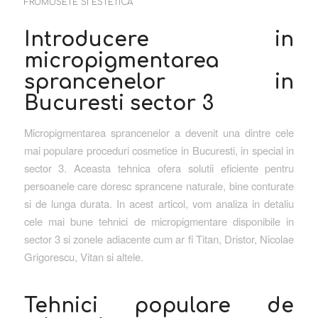
FRUMUSETE SI ESTETICA
Introducere in
micropigmentarea
sprancenelor in
Bucuresti sector 3
Micropigmentarea sprancenelor a devenit una dintre cele
mai populare proceduri cosmetice in Bucuresti, in special in
sector 3. Aceasta tehnica ofera solutii eficiente pentru
persoanele care doresc sprancene naturale, bine conturate
si de lunga durata. In acest articol, vom analiza in detaliu
cele mai bune tehnici de micropigmentare disponibile in
sector 3 si zonele adiacente cum ar fi Titan, Dristor, Nicolae
Grigorescu, Vitan si altele.
Tehnici populare de