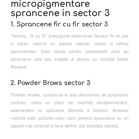
micropigmentare
sprancene in sector 3
1. Sprancene fir cu fir sector 3
Tehnica ,,fir cu fir” presupune desenarea fiecarui fir de par
in parte, oferind un aspect natural, realist si rafinat
sprancenelor. Este ideala pentru persoanele care au
sprancene rare sau inegale si doresc un rezultat foarte
fireasca.
2. Powder Brows sector 3
Powder brows, cunoscuta si sub denumirea de sprancene
pudrate, ofera un efect de machiaj semipermanent,
asemanator cu aplicarea discreta a fardului. Aceasta
metoda este potrivita celor care prefera sprancene cu un
aspect mai conturat si bine definit, dar totodata natural.