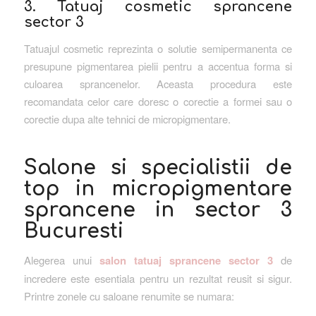
3. Tatuaj cosmetic sprancene
sector 3
Tatuajul cosmetic reprezinta o solutie semipermanenta ce
presupune pigmentarea pielii pentru a accentua forma si
culoarea sprancenelor. Aceasta procedura este
recomandata celor care doresc o corectie a formei sau o
corectie dupa alte tehnici de micropigmentare.
Salone si specialistii de
top in micropigmentare
sprancene in sector 3
Bucuresti
Alegerea unui
salon tatuaj sprancene sector 3
de
incredere este esentiala pentru un rezultat reusit si sigur.
Printre zonele cu saloane renumite se numara: