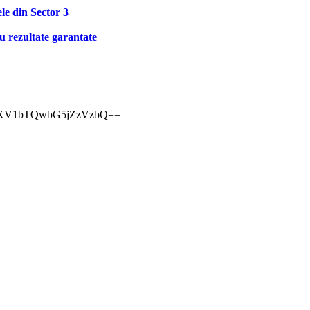
ele din Sector 3
u rezultate garantate
sh=MXV1bTQwbG5jZzVzbQ==