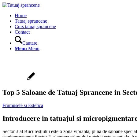
Home
Tatuaj sprancene
Curs tatuaj sprancene
Contact
Cautare
Menu
Menu
Top 5 Saloane de Tatuaj Sprancene in Sect
Frumusete si Estetica
Introducere in tatuajul si micropigmentare
Sector 3 al Bucurestiului este o zona vibranta, plina de saloane speci
semipermanente Sector 3, alegerea salonului potrivit este esentiala. Ac