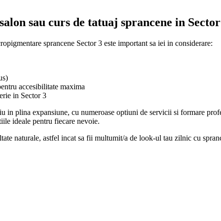
salon sau curs de tatuaj sprancene in Sector
ropigmentare sprancene Sector 3 este important sa iei in considerare:
us)
pentru accesibilitate maxima
erie in Sector 3
in plina expansiune, cu numeroase optiuni de servicii si formare profes
iile ideale pentru fiecare nevoie.
tate naturale, astfel incat sa fii multumit/a de look-ul tau zilnic cu spra