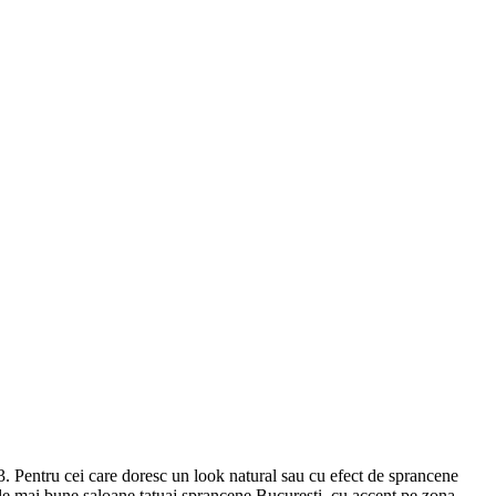
3. Pentru cei care doresc un look natural sau cu efect de sprancene
cele mai bune saloane tatuaj sprancene Bucuresti, cu accent pe zona