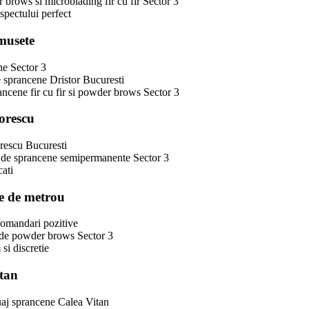
brows si microblading fir cu fir Sector 3
spectului perfect
musete
ne Sector 3
e sprancene Dristor Bucuresti
rancene fir cu fir si powder brows Sector 3
orescu
orescu Bucuresti
i de sprancene semipermanente Sector 3
cati
pe de metrou
ecomandari pozitive
e de powder brows Sector 3
si discretie
itan
uaj sprancene Calea Vitan