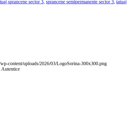
atuaj sprancene sector 3
,
sprancene semipermanente sector 3
,
tatuaj
.ro/wp-content/uploads/2026/03/LogoSorina-300x300.png
i Autentice