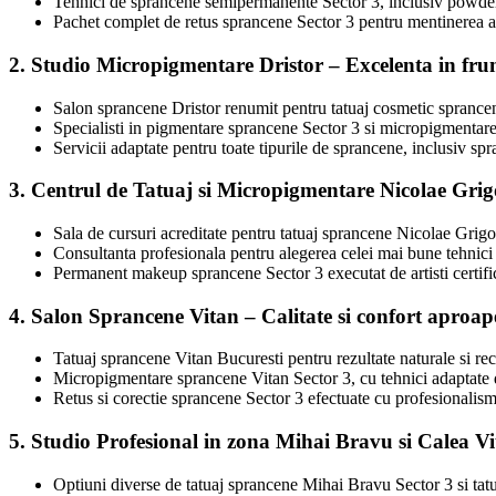
Tehnici de sprancene semipermanente Sector 3, inclusiv powder 
Pachet complet de retus sprancene Sector 3 pentru mentinerea a
2. Studio Micropigmentare Dristor – Excelenta in fru
Salon sprancene Dristor renumit pentru tatuaj cosmetic sprance
Specialisti in pigmentare sprancene Sector 3 si micropigmentar
Servicii adaptate pentru toate tipurile de sprancene, inclusiv sp
3. Centrul de Tatuaj si Micropigmentare Nicolae Grig
Sala de cursuri acreditate pentru tatuaj sprancene Nicolae Grig
Consultanta profesionala pentru alegerea celei mai bune tehnic
Permanent makeup sprancene Sector 3 executat de artisti certifi
4. Salon Sprancene Vitan – Calitate si confort aproa
Tatuaj sprancene Vitan Bucuresti pentru rezultate naturale si r
Micropigmentare sprancene Vitan Sector 3, cu tehnici adaptat
Retus si corectie sprancene Sector 3 efectuate cu profesionalism 
5. Studio Profesional in zona Mihai Bravu si Calea V
Optiuni diverse de tatuaj sprancene Mihai Bravu Sector 3 si tat