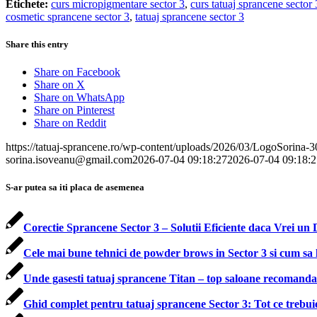
Etichete:
curs micropigmentare sector 3
,
curs tatuaj sprancene sector 
cosmetic sprancene sector 3
,
tatuaj sprancene sector 3
Share this entry
Share on Facebook
Share on X
Share on WhatsApp
Share on Pinterest
Share on Reddit
https://tatuaj-sprancene.ro/wp-content/uploads/2026/03/LogoSorina-
sorina.isoveanu@gmail.com
2026-07-04 09:18:27
2026-07-04 09:18:2
S-ar putea sa iti placa de asemenea
Corectie Sprancene Sector 3 – Solutii Eficiente daca Vrei un 
Cele mai bune tehnici de powder brows in Sector 3 si cum sa le
Unde gasesti tatuaj sprancene Titan – top saloane recomanda
Ghid complet pentru tatuaj sprancene Sector 3: Tot ce trebuie