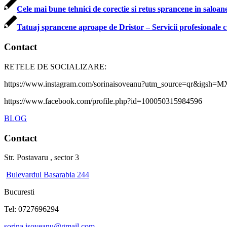
Cele mai bune tehnici de corectie si retus sprancene in saloan
Tatuaj sprancene aproape de Dristor – Servicii profesionale c
Contact
RETELE DE SOCIALIZARE:
https://www.instagram.com/sorinaisoveanu?utm_source=qr&ig
https://www.facebook.com/profile.php?id=100050315984596
BLOG
Contact
Str. Postavaru , sector 3
Bulevardul Basarabia 244
Bucuresti
Tel: 0727696294
sorina.isoveanu@gmail.com