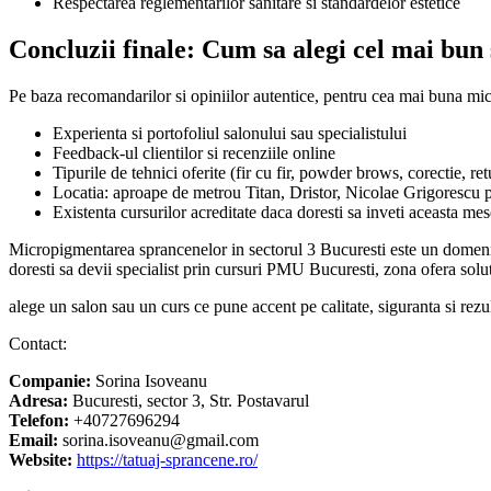
Respectarea reglementarilor sanitare si standardelor estetice
Concluzii finale: Cum sa alegi cel mai bun 
Pe baza recomandarilor si opiniilor autentice, pentru cea mai buna mic
Experienta si portofoliul salonului sau specialistului
Feedback-ul clientilor si recenziile online
Tipurile de tehnici oferite (fir cu fir, powder brows, corectie, ret
Locatia: aproape de metrou Titan, Dristor, Nicolae Grigorescu 
Existenta cursurilor acreditate daca doresti sa inveti aceasta mes
Micropigmentarea sprancenelor in sectorul 3 Bucuresti este un domeniu 
doresti sa devii specialist prin cursuri PMU Bucuresti, zona ofera solut
alege un salon sau un curs ce pune accent pe calitate, siguranta si rezul
Contact:
Companie:
Sorina Isoveanu
Adresa:
Bucuresti, sector 3, Str. Postavarul
Telefon:
+40727696294
Email:
sorina.isoveanu@gmail.com
Website:
https://tatuaj-sprancene.ro/