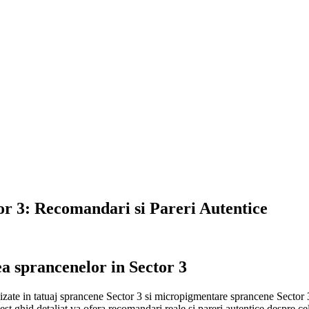
or 3: Recomandari si Pareri Autentice
a sprancenelor in Sector 3
alizate in tatuaj sprancene Sector 3 si micropigmentare sprancene Sector 
est ghid detaliat va ofera recomandari reale si pareri autentice despre 