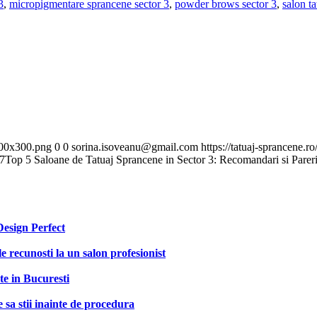
3
,
micropigmentare sprancene sector 3
,
powder brows sector 3
,
salon t
300x300.png
0
0
sorina.isoveanu@gmail.com
https://tatuaj-sprancene
7
Top 5 Saloane de Tatuaj Sprancene in Sector 3: Recomandari si Parer
Design Perfect
 recunosti la un salon profesionist
te in Bucuresti
 sa stii inainte de procedura