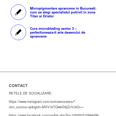
Micropigmentare sprancene in Bucuresti:
cum sa alegi specialistul potrivit in zona
Titan si Dristor
Curs microblading sector 3 –
perfectioneaza-ti arta desenului de
sprancene
CONTACT
RETELE DE SOCIALIZARE:
https://www.instagram.com/sorinaisoveanu?
utm_source=qr&igsh=MXV1bTQwbG5jZzVzbQ==
https://www.facebook.com/profile.php?id=100050315984596