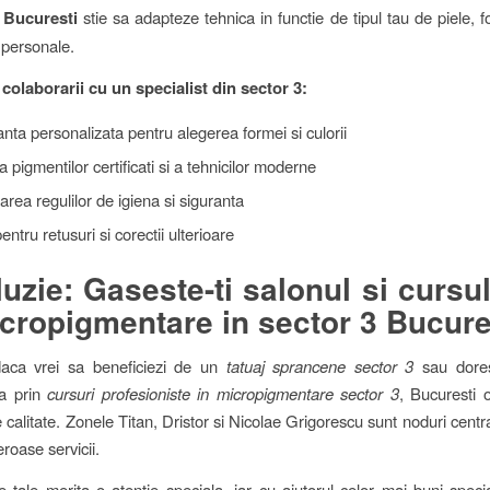
 Bucuresti
stie sa adapteze tehnica in functie de tipul tau de piele, f
 personale.
 colaborarii cu un specialist din sector 3:
nta personalizata pentru alegerea formei si culorii
ea pigmentilor certificati si a tehnicilor moderne
rea regulilor de igiena si siguranta
entru retusuri si corectii ulterioare
uzie: Gaseste-ti salonul si cursul
cropigmentare in sector 3 Bucure
 daca vrei sa beneficiezi de un
tatuaj sprancene sector 3
sau dorest
ta prin
cursuri profesioniste in micropigmentare sector 3
, Bucuresti o
e calitate. Zonele Titan, Dristor si Nicolae Grigorescu sunt noduri cent
eroase servicii.
 tale merita o atentie speciala, iar cu ajutorul celor mai buni speciali