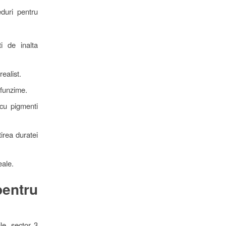
duri pentru
i de inalta
ealist.
funzime.
cu pigmenti
irea duratei
eale.
entru
ile, sector 3