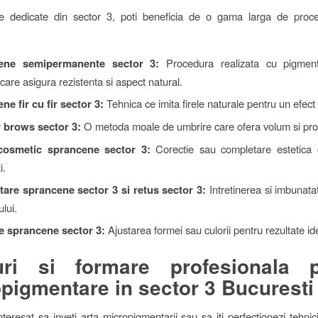
le dedicate din sector 3, poti beneficia de o gama larga de proce
ene semipermanente sector 3:
Procedura realizata cu pigment
, care asigura rezistenta si aspect natural.
ne fir cu fir sector 3:
Tehnica ce imita firele naturale pentru un efect r
 brows sector 3:
O metoda moale de umbrire care ofera volum si pro
cosmetic sprancene sector 3:
Corectie sau completare estetica 
i.
are sprancene sector 3 si retus sector 3:
Intretinerea si imbunatat
lui.
e sprancene sector 3:
Ajustarea formei sau culorii pentru rezultate id
uri si formare profesionala p
pigmentare in sector 3 Bucuresti
teresat sa inveti arta micropigmentarii sau sa iti perfectionezi tehnic