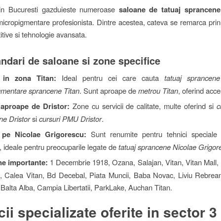
in Bucuresti gazduieste numeroase
saloane de tatuaj sprancene
 micropigmentare profesionista. Dintre acestea, cateva se remarca prin
itive si tehnologie avansata.
dari de saloane si zone specifice
 in zona Titan:
Ideal pentru cei care cauta
tatuaj sprancene
gmentare sprancene Titan
. Sunt aproape de
metrou Titan
, oferind acces
aproape de Dristor:
Zone cu servicii de calitate, multe oferind si
c
ne Dristor
si
cursuri PMU Dristor
.
 pe Nicolae Grigorescu:
Sunt renumite pentru tehnici speciale s
, ideale pentru preocuparile legate de
tatuaj sprancene Nicolae Grigor
ne importante:
1 Decembrie 1918, Ozana, Salajan, Vitan, Vitan Mall,
3, Calea Vitan, Bd Decebal, Piata Muncii, Baba Novac, Liviu Rebrea
 Balta Alba, Campia Libertatii, ParkLake, Auchan Titan.
cii specializate oferite in sector 3