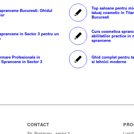
Top saloane pentru mi
 sprancene Bucuresti: Ghidul
tatuaj cosmetic in Titan
lor
Bucuresti
Curs cosmetica spranc
 sprancene in Sector 3 pentru un
abilitatilor practice in
a
sprancene
rmare Profesionala in
Ghid complet pentru ta
 Sprancene in Sector 3
si tehnici moderne
CONTACT
PRO
Str. Postavaru , sector 3
Luni-V