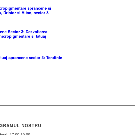
cropigmentare sprancene si
, Dristor si Vitan, sector 3
ene Sector 3: Dezvoltarea
 micropigmentare si tatuaj
tuaj sprancene sector 3: Tendinte
GRAMUL NOSTRU
ineri: 17:00-19:00