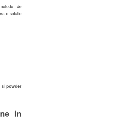
 metode de
era o solutie
3
si
powder
ene in