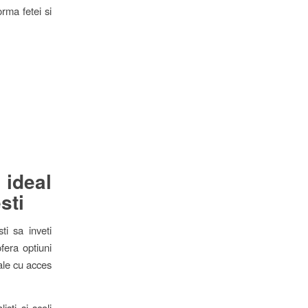
orma fetei si
 ideal
sti
i sa inveti
fera optiuni
rale cu acces
sti si scoli