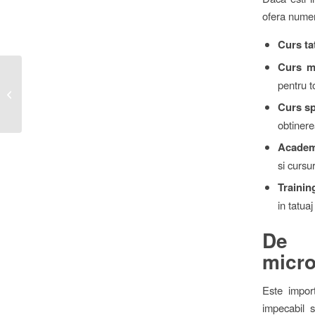
ofera numer
Curs ta
Curs m
pentru t
Ghid complet pentru tatuaj sprancene
sector 3: Tehnici si avantaje
Curs sp
obtinere
Academi
si cursu
Trainin
in tatua
De 
micro
Este impor
impecabil 