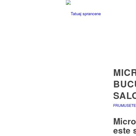
MIC
BUC
SAL
FRUMUSETE 
Micr
este 