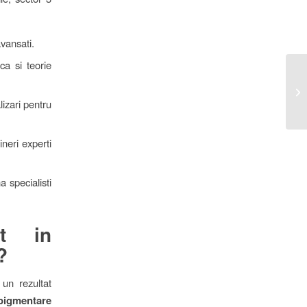
avansati.
a si teorie
Sp
po
izari pentru
20
aineri experti
 specialisti
t in
?
un rezultat
opigmentare