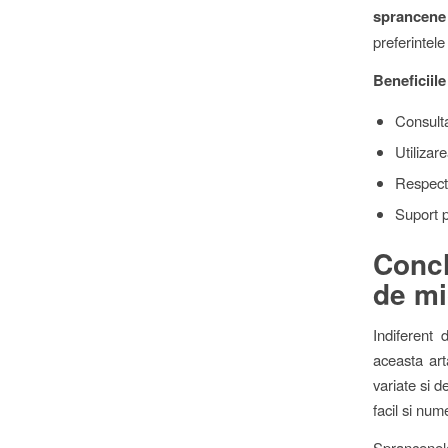
sprancene
preferintele
Beneficiile
Consulta
Utilizar
Respecta
Suport p
Concl
de mi
Indiferent
aceasta ar
variate si d
facil si num
Sprancenele