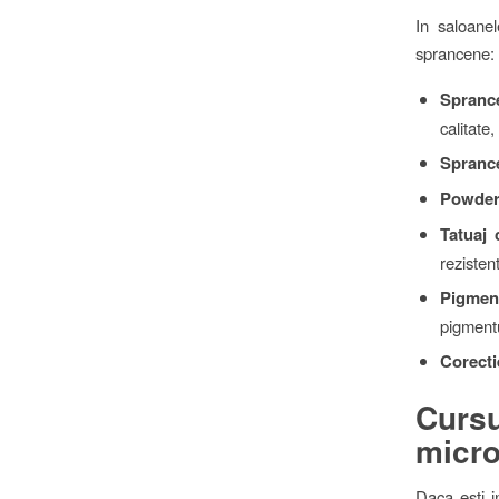
In saloane
sprancene:
Spranc
calitate
Sprance
Powder
Tatuaj 
rezistent
Pigment
pigmentu
Corecti
Curs
micro
Daca esti in