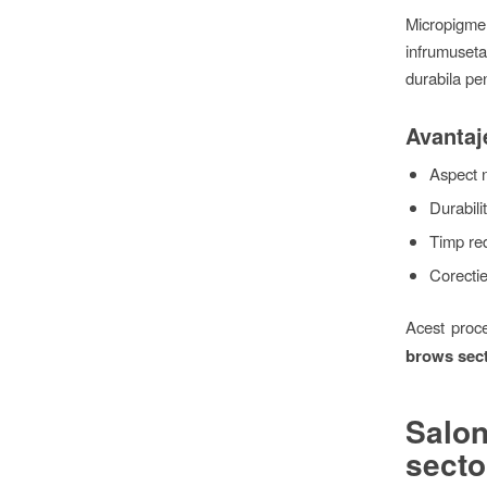
Micropigm
infrumusetar
durabila pen
Avantaj
Aspect n
Durabilit
Timp red
Corectie
Acest proc
brows sect
Salon
secto