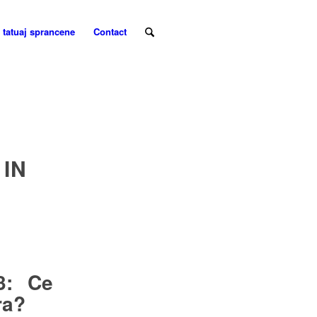
 tatuaj sprancene
Contact
IN
3: Ce
ra?