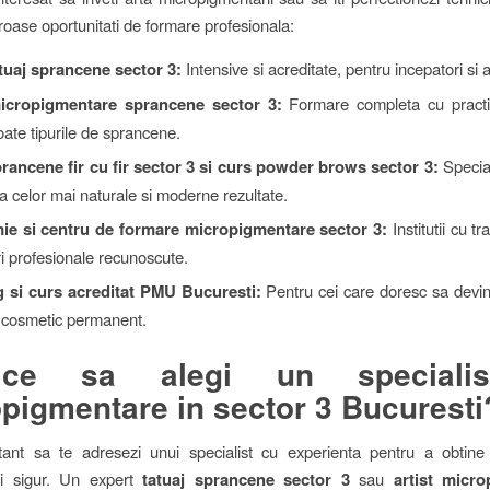
oase oportunitati de formare profesionala:
tuaj sprancene sector 3:
Intensive si acreditate, pentru incepatori si 
icropigmentare sprancene sector 3:
Formare completa cu practic
oate tipurile de sprancene.
rancene fir cu fir sector 3 si curs powder brows sector 3:
Special
a celor mai naturale si moderne rezultate.
e si centru de formare micropigmentare sector 3:
Institutii cu tr
ri profesionale recunoscute.
g si curs acreditat PMU Bucuresti:
Pentru cei care doresc sa devina
j cosmetic permanent.
ce sa alegi un specialis
pigmentare in sector 3 Bucuresti
tant sa te adresezi unui specialist cu experienta pentru a obtine 
si sigur. Un expert
tatuaj sprancene sector 3
sau
artist micr