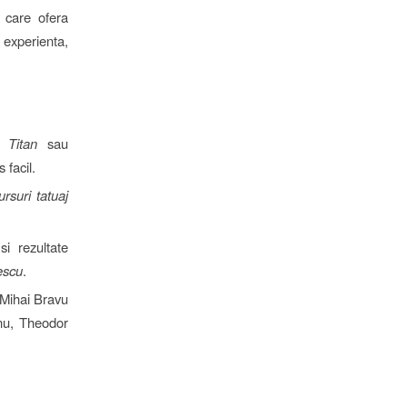
care ofera
 experienta,
 Titan
sau
 facil.
ursuri tatuaj
i rezultate
escu
.
 Mihai Bravu
nu, Theodor