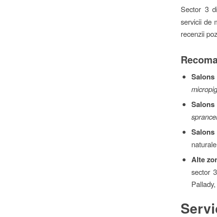
Sector 3 d
servicii de
recenzii poz
Recoman
Salons
micropi
Salons 
sprance
Salons
naturale
Alte zo
sector 
Pallady,
Servi