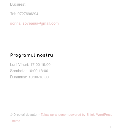
Bucuresti
Tel: 0727696294
sorina.isoveanu@gmail.com
Programul nostru
Luni-Vineri: 17:00-19:00
Sambata: 10:00-18:00
Duminica: 10:00-18:00
© Drepturi de autor -
Tatuaj sprancene
-
powered by Enfold WordPress
Theme