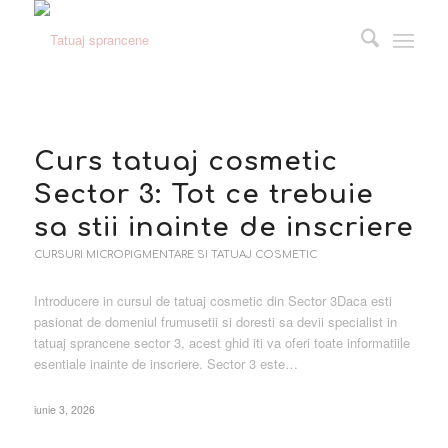
Curs tatuaj cosmetic
Sector 3: Tot ce trebuie
sa stii inainte de inscriere
CURSURI MICROPIGMENTARE SI TATUAJ COSMETIC
Introducere in cursul de tatuaj cosmetic din Sector 3Daca esti
pasionat de domeniul frumusetii si doresti sa devii specialist in
tatuaj sprancene sector 3, acest ghid iti va oferi toate informatiile
esentiale inainte de inscriere. Sector 3 este…
iunie 3, 2026