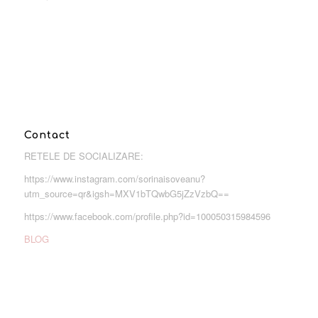
Contact
RETELE DE SOCIALIZARE:
https://www.instagram.com/sorinaisoveanu?
utm_source=qr&igsh=MXV1bTQwbG5jZzVzbQ==
https://www.facebook.com/profile.php?id=100050315984596
BLOG