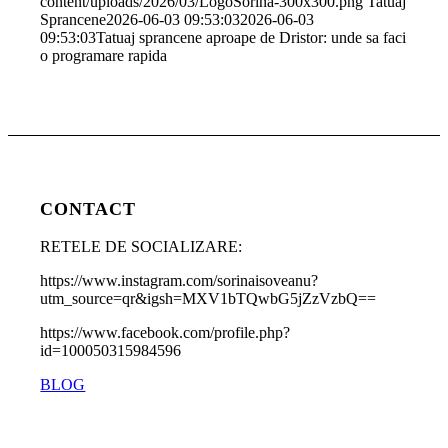
content/uploads/2026/03/LogoSorina-300x300.png
Tatuaj
Sprancene
2026-06-03 09:53:03
2026-06-03
09:53:03
Tatuaj sprancene aproape de Dristor: unde sa faci
o programare rapida
CONTACT
RETELE DE SOCIALIZARE:
https://www.instagram.com/sorinaisoveanu?
utm_source=qr&igsh=MXV1bTQwbG5jZzVzbQ==
https://www.facebook.com/profile.php?
id=100050315984596
BLOG