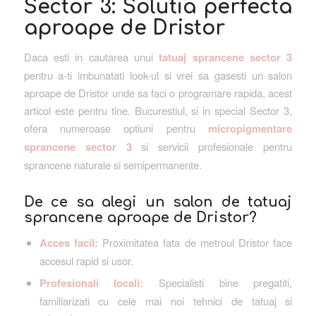
Sector 3: Solutia perfecta
aproape de Dristor
Daca esti in cautarea unui
tatuaj sprancene sector 3
pentru a-ti imbunatati look-ul si vrei sa gasesti un salon
aproape de Dristor unde sa faci o programare rapida, acest
articol este pentru tine. Bucurestiul, si in special Sector 3,
ofera numeroase optiuni pentru
micropigmentare
sprancene sector 3
si servicii profesionale pentru
sprancene naturale si semipermanente.
De ce sa alegi un salon de tatuaj
sprancene aproape de Dristor?
Acces facil:
Proximitatea fata de metroul Dristor face
accesul rapid si usor.
Profesionali locali:
Specialisti bine pregatiti,
familiarizati cu cele mai noi tehnici de tatuaj si