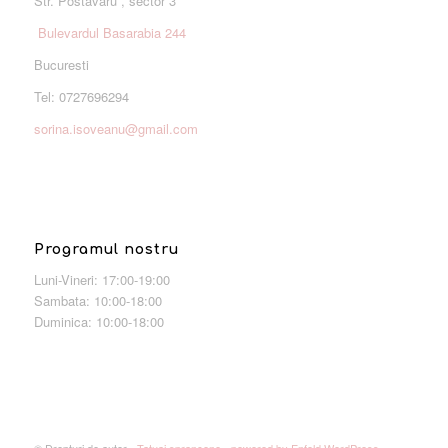
Str. Postavaru , sector 3
Bulevardul Basarabia 244
Bucuresti
Tel: 0727696294
sorina.isoveanu@gmail.com
Programul nostru
Luni-Vineri: 17:00-19:00
Sambata: 10:00-18:00
Duminica: 10:00-18:00
© Drepturi de autor -
Tatuaj sprancene
-
powered by Enfold WordPress