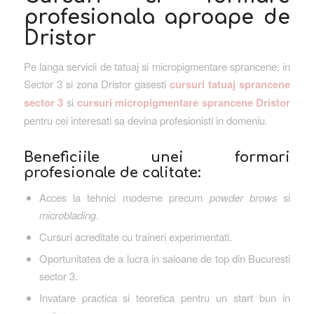
profesionala aproape de
Dristor
Pe langa servicii de tatuaj si micropigmentare sprancene, in
Sector 3 si zona Dristor gasesti
cursuri tatuaj sprancene
sector 3
si
cursuri micropigmentare sprancene Dristor
pentru cei interesati sa devina profesionisti in domeniu.
Beneficiile unei formari
profesionale de calitate:
Acces la tehnici moderne precum
powder brows
si
microblading
.
Cursuri acreditate cu traineri experimentati.
Oportunitatea de a lucra in saloane de top din Bucuresti
sector 3.
Invatare practica si teoretica pentru un start bun in