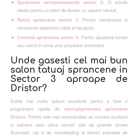
Sprancene semipermanente sector 3:
O solutie
ideala pentru un efect de durata, cu aspect natural.
Retus sprancene sector 3:
Pentru mentinerea si
corectarea aspectului initial al tatuajului.
Corectie sprancene sector 3:
Pentru ajustarea formei
sau culorii in urma unor proceduri anterioare.
Unde gasesti cel mai bun
salon tatuaj sprancene in
Sector 3 aproape de
Dristor?
Exista mai multe optiuni excelente pentru a face o
programare rapida de
micropigmentare sprancene
Dristor
. Printre cele mai recomandate se numara studiouri
si saloane care ofera servicii atat de
powder brows
Bucuresti
, cat si de microblading si tehnici avansate de