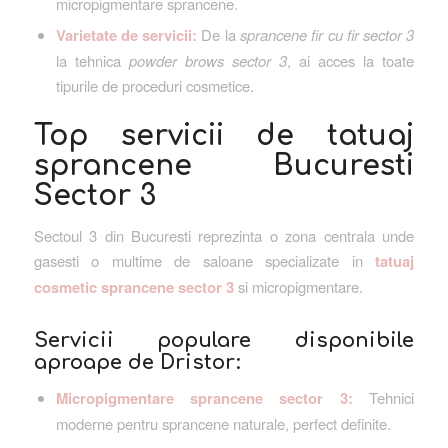
micropigmentare sprancene.
Varietate de servicii:
De la
sprancene fir cu fir sector 3
la tehnica
powder brows sector 3
, ai acces la toate
tipurile de proceduri cosmetice.
Top servicii de tatuaj
sprancene Bucuresti
Sector 3
Sectoul 3 din Bucuresti reprezinta o zona centrala unde
gasesti o multime de saloane specializate in
tatuaj
cosmetic sprancene sector 3
si micropigmentare.
Servicii populare disponibile
aproape de Dristor:
Micropigmentare sprancene sector 3:
Tehnici
moderne pentru sprancene naturale, perfect definite.