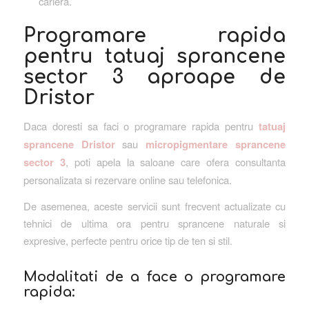
cariera.
Programare rapida
pentru tatuaj sprancene
sector 3 aproape de
Dristor
Daca doresti sa faci o programare rapida pentru
tatuaj
sprancene Dristor
sau
micropigmentare sprancene
sector 3
, poti apela la saloane care ofera consultanta
personalizata si rezervare online sau telefonica.
De asemenea, aceste servicii sunt frecvent actualizate cu
tehnici de ultima ora pentru sprancene naturale si
expresive, perfecte pentru orice tip de ten si stil.
Modalitati de a face o programare
rapida: