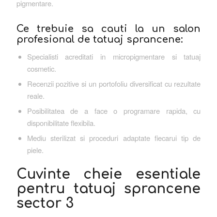
pigmentare.
Ce trebuie sa cauti la un salon
profesional de tatuaj sprancene:
Specialisti acreditati in micropigmentare si tatuaj
cosmetic.
Recenzii pozitive si un portofoliu diversificat cu rezultate
reale.
Posibilitatea de a face o programare rapida, cu
disponibilitate flexibila.
Mediu sterilizat si proceduri adaptate fiecarui tip de
piele.
Cuvinte cheie esentiale
pentru tatuaj sprancene
sector 3