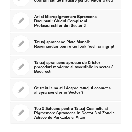
oportunitati de invatare pentru viitori artisti
Artist Micropigmentare Sprancene
Bucuresti: Ghidul Complet al
Profesionistilor din Sector 3
Tatuaj sprancene Piata Muncii:
Recomandari pentru un look fresh si ingrijit
Tatuaj sprancene aproape de Dristor –
proceduri moderne si accesibile in sector 3
Bucuresti
Ce trebuie sa stii despre tatuajul cosmetic
al sprancenelor in Sector 3
Top 5 Saloane pentru Tatuaj Cosmetic si
Pigmentare Sprancene in Sector 3 si Zonele
Adiacente ParkLake si Vitan