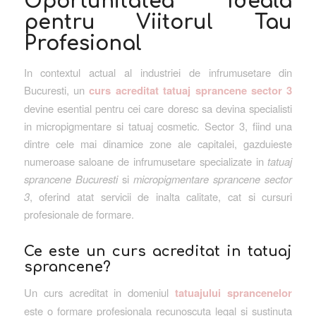
Oportunitatea Ideala
pentru Viitorul Tau
Profesional
In contextul actual al industriei de infrumusetare din
Bucuresti, un
curs acreditat tatuaj sprancene sector 3
devine esential pentru cei care doresc sa devina specialisti
in micropigmentare si tatuaj cosmetic. Sector 3, fiind una
dintre cele mai dinamice zone ale capitalei, gazduieste
numeroase saloane de infrumusetare specializate in
tatuaj
sprancene Bucuresti
si
micropigmentare sprancene sector
3
, oferind atat servicii de inalta calitate, cat si cursuri
profesionale de formare.
Ce este un curs acreditat in tatuaj
sprancene?
Un curs acreditat in domeniul
tatuajului sprancenelor
este o formare profesionala recunoscuta legal si sustinuta