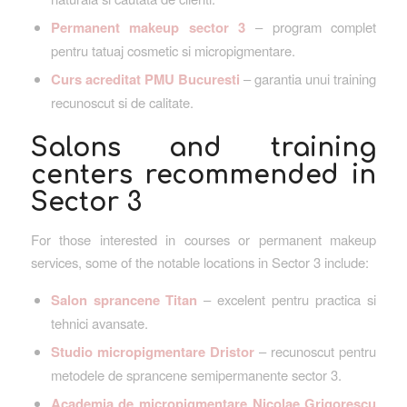
Permanent makeup sector 3
– program complet
pentru tatuaj cosmetic si micropigmentare.
Curs acreditat PMU Bucuresti
– garantia unui training
recunoscut si de calitate.
Salons and training
centers recommended in
Sector 3
For those interested in courses or permanent makeup
services, some of the notable locations in Sector 3 include:
Salon sprancene Titan
– excelent pentru practica si
tehnici avansate.
Studio micropigmentare Dristor
– recunoscut pentru
metodele de sprancene semipermanente sector 3.
Academia de micropigmentare Nicolae Grigorescu