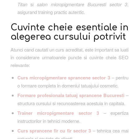
Titan
si
salon micropigmentare Bucuresti sector 3
,
asigurand training practic autentic.
Cuvinte cheie esentiale in
alegerea cursului potrivit
Atunci cand cautati un curs acreditat, este important sa luati
in considerare urmatoarele puncte si cuvinte cheie SEO
relevante:
Curs micropigmentare sprancene sector 3
– pentru
o formare completa in domeniul tatuajului cosmetic.
Formare profesionala tatuaj sprancene Bucuresti
–
structura cursului si recunoasterea acestuia in capitala.
Trainer micropigmentare sector 3
– expertiza
instructorilor in tehnici moderne.
Curs sprancene fir cu fir sector 3
– tehnica cea mai
naturala si cautata de clienti.