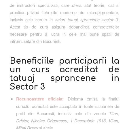
de instructori specializati, care ofera atat teorie, cat si
practica privind tehnicile moderne de micropigmentare,
inclusiv cele cerute in
salon tatuaj sprancene sector 3
.
Acest tip de curs asigura dobandirea competentelor
necesare pentru a lucra in cele mai bune spatii de
infrumusetare din Bucuresti.
Beneficiile participarii la
un curs acreditat de
tatuaj sprancene in
Sector 3
Recunoastere oficiala:
Diploma emisa la finalul
cursului acreditat este acceptata in toate saloanele de
profil din Bucuresti, inclusiv cele din zonele
Titan,
Dristor, Nicolae Grigorescu, 1 Decembrie 1918, Vitan,
Mihai Bravu
si altele.