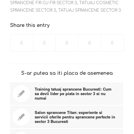
SPRANCENE FIR CU FIR SECTOR 3
,
TATUAJ COSMETIC
SPRANCENE SECTOR 3
,
TATUAJ SPRANCENE SECTOR 3
Share this entry
S-ar putea sa iti placa de asemenea
Training tatuaj sprancene Bucuresti: Cum
sa devii lider pe piata in sector 3 si nu
numai
Salon sprancene Titan: experiente si
servicii oferite pentru sprancene perfecte in
sector 3 Bucuresti