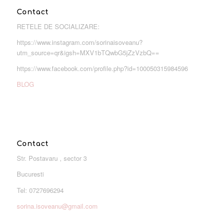
Contact
RETELE DE SOCIALIZARE:
https://www.instagram.com/sorinaisoveanu?
utm_source=qr&igsh=MXV1bTQwbG5jZzVzbQ==
https://www.facebook.com/profile.php?id=100050315984596
BLOG
Contact
Str. Postavaru , sector 3
Bucuresti
Tel: 0727696294
sorina.isoveanu@gmail.com