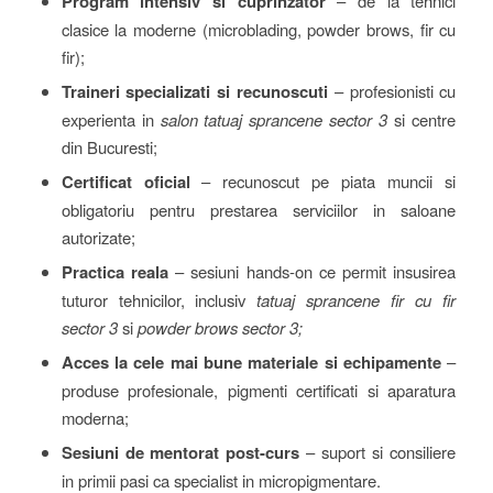
Program intensiv si cuprinzator
– de la tehnici
clasice la moderne (microblading, powder brows, fir cu
fir);
Traineri specializati si recunoscuti
– profesionisti cu
experienta in
salon tatuaj sprancene sector 3
si centre
din Bucuresti;
Certificat oficial
– recunoscut pe piata muncii si
obligatoriu pentru prestarea serviciilor in saloane
autorizate;
Practica reala
– sesiuni hands-on ce permit insusirea
tuturor tehnicilor, inclusiv
tatuaj sprancene fir cu fir
sector 3
si
powder brows sector 3;
Acces la cele mai bune materiale si echipamente
–
produse profesionale, pigmenti certificati si aparatura
moderna;
Sesiuni de mentorat post-curs
– suport si consiliere
in primii pasi ca specialist in micropigmentare.