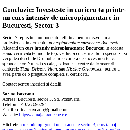
Concluzie: Investeste in cariera ta printr-
un curs intensiv de micropigmentare in
Bucuresti, Sector 3
Sector 3 reprezinta un punct de referinta pentru dezvoltarea
profesionala in domeniul
micropigmentare sprancene Bucuresti
.
Alegand un
curs intensiv micropigmentare Bucuresti
in aceasta
zona, vei invata tehnici de top, vei lucra cu cei mai buni specialisti si
vei putea deschide Drumul catre o cariera de succes in estetica
sprancenelor. Nu ezita sa alegi saloane si centre de formare din
cartierele
Titan
,
Dristor
,
Vitan
, sau
Nicolae Grigorescu
, pentru a
avea parte de o pregatire completa si certificata.
Contact pentru inscrieri si detalii:
Sorina Isoveanu
Adresa: Bucuresti, sector 3, Str. Postavarul
Telefon: +40727696294
Email: sorina.isoveanu@gmail.com
Website:
https://tatuaj-sprancene.ro/
Etichete:
curs micropigmentare sprancene sector 3
,
curs tatuaj
sprancene sector 3
,
micropigmentare sprancene sector 3
,
powder