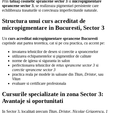
Prin
tatuaj cosmetic sprancene sector 3
si
micropigmentare
sprancene sector 3
, se realizeaza pigmentari persistente care
echilibreaza trasaturile si corecteaza imperfectiunile naturale.
Structura unui curs acreditat de
micropigmentare in Bucuresti, Sector 3
Un
curs acreditat micropigmentare sprancene Bucuresti
cuprinde atat partea teoretica, cat si pe cea practica, cu accent pe:
invatarea tehnicilor de desen si corectie a sprancenelor
utilizarea echipamentelor si pigmentilor de calitate
norme de igiena si siguranta in salon
perfectionarea tehnicilor de
retus sprancene sector 3
si
corectie sprancene sector 3
practica reala pe modele in saloane din
Titan
,
Dristor
, sau
Vitan
evaluare si certificare profesionala
Cursurile specializate in zona Sector 3:
Avantaje si oportunitati
In Sector 3, localitati precum
Titan
,
Dristor
,
Nicolae Grigorescu
,
1