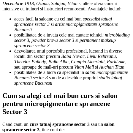
Decembrie 1918
,
Ozana
,
Salajan
,
Vitan
si altele ofera cursuri
intensive cu traineri si instructori recunoscuti. Avantajele includ:
acces facil la saloane cu cel mai bun
specialist tatuaj
sprancene sector 3
si
artist micropigmentare sprancene
Bucuresti
posibilitatea de a invata cele mai cautate tehnici:
microblading
sector 3
,
powder brows sector 3
si
permanent makeup
sprancene sector 3
dezvoltarea unui portofoliu profesional, lucrand in diverse
locatii din sector precum
Baba Novac
,
Liviu Rebreanu
,
Theodor Pallady
,
Balta Alba
,
Campia Libertatii
,
ParkLake
,
sau aproape de mall-uri precum
Vitan Mall
si
Auchan Titan
posibilitatea de a lucra ca specialist in
salon micropigmentare
Bucuresti sector 3
sau de a deschide propriul
studio tatuaj
sprancene Bucuresti
Cum sa alegi cel mai bun curs si salon
pentru micropigmentare sprancene
Sector 3
Cand cauti un
curs tatuaj sprancene sector 3
sau un
salon
sprancene sector 3
, tine cont de: