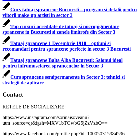
Curs tatuaj sprancene Bucuresti – program si detalii pentru
viitorii make-up artisti in sector 3
Top cursuri acreditate de tatuaj si micropigmentare
sprancene in Bucuresti si zonele limitrofe din Sector 3
Tatuaj sprancene 1 Decembrie 1918 – optiuni si
recomandari pentru sprancene perfecte in sector 3 Bucuresti
Tatuaj sprancene Balta Alba Bucuresti: Salonul ideal
pentru infrumusetarea sprancenelor in Sector 3
Curs sprancene semipermanente in Sector 3: tehnici si
strategii de aplicare
Contact
RETELE DE SOCIALIZARE:
https://www.instagram.com/sorinaisoveanu?
utm_source=qr&igsh=MXV1bTQwbG5jZzVzbQ==
https://www.facebook.com/profile.php?id=100050315984596