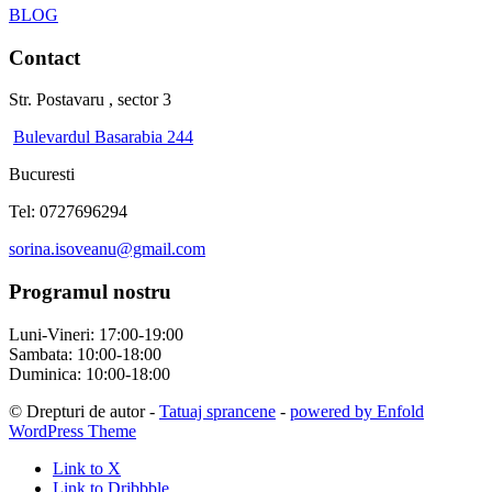
BLOG
Contact
Str. Postavaru , sector 3
Bulevardul Basarabia 244
Bucuresti
Tel: 0727696294
sorina.isoveanu@gmail.com
Programul nostru
Luni-Vineri: 17:00-19:00
Sambata: 10:00-18:00
Duminica: 10:00-18:00
© Drepturi de autor -
Tatuaj sprancene
-
powered by Enfold
WordPress Theme
Link to X
Link to Dribbble