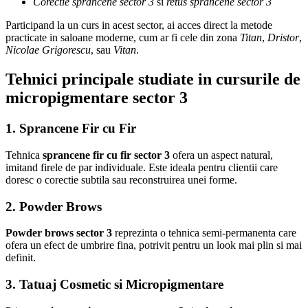
Corectie sprancene sector 3
si
retus sprancene sector 3
Participand la un curs in acest sector, ai acces direct la metode
practicate in saloane moderne, cum ar fi cele din zona
Titan
,
Dristor
,
Nicolae Grigorescu
, sau
Vitan
.
Tehnici principale studiate in cursurile de
micropigmentare sector 3
1. Sprancene Fir cu Fir
Tehnica
sprancene fir cu fir sector 3
ofera un aspect natural,
imitand firele de par individuale. Este ideala pentru clientii care
doresc o corectie subtila sau reconstruirea unei forme.
2. Powder Brows
Powder brows sector 3
reprezinta o tehnica semi-permanenta care
ofera un efect de umbrire fina, potrivit pentru un look mai plin si mai
definit.
3. Tatuaj Cosmetic si Micropigmentare