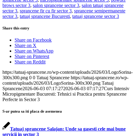
brows sector 3
,
salon sprancene sector 3
,
salon tatuaj sprancene
sector 3
,
sprancene fir cu fir sector 3
,
sprancene semipermanente
sector 3
,
tatuaj sprancene Bucuresti
,
tatuaj sprancene sector 3
Share this entry
Share on Facebook
Share on X
Share on WhatsApp
Share on Pinterest
Share on Reddit
https://tatuaj-sprancene.ro/wp-content/uploads/2026/03/LogoSorina-
300x300.png
0
0
Tatuaj Sprancene
https://tatuaj-sprancene.ro/wp-
content/uploads/2026/03/LogoSorina-300x300.png
Tatuaj
Sprancene
2026-06-03 07:17:27
2026-06-03 07:17:27
Curs Intensiv
Micropigmentare Bucuresti: Tehnici si Practica pentru Sprancene
Perfecte in Sector 3
S-ar putea sa iti placa de asemenea
Tatuaj sprancene Salajan: Unde sa gasesti cele mai bune
servicii in sector 3