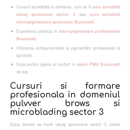
Cursuri acreditate in domeniu, cum ar fi
curs acreditat
tatuaj sprancene sector 3
sau
curs acreditat
micropigmentare sprancene Bucuresti
.
Experienta practica in
micropigmentare profesionala
Bucuresti
.
Utilizarea echipamentelor si pigmentilor profesionisti si
aprobati.
Grija pentru igiena si confort in
salon PMU Bucuresti
de top.
Cursuri si formare
profesionala in domeniul
pulvver brows si
microblading sector 3
Daca doresti sa inveti tatuaj sprancene sector 3, exista