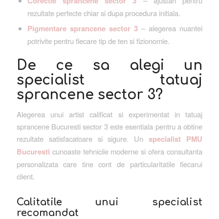
Corectie sprancene sector 3
– ajustari pentru
rezultate perfecte chiar si dupa procedura initiala.
Pigmentare sprancene sector 3
– alegerea nuantei
potrivite pentru fiecare tip de ten si fizionomie.
De ce sa alegi un
specialist tatuaj
sprancene sector 3?
Alegerea unui artist calificat si experimentat in tatuaj
sprancene Bucuresti sector 3 este esentiala pentru a obtine
rezultate satisfacatoare si sigure. Un
specialist PMU
Bucuresti
cunoaste tehnicile moderne si ofera consultanta
personalizata care tine cont de particularitatile fiecarui
client.
Calitatile unui specialist
recomandat