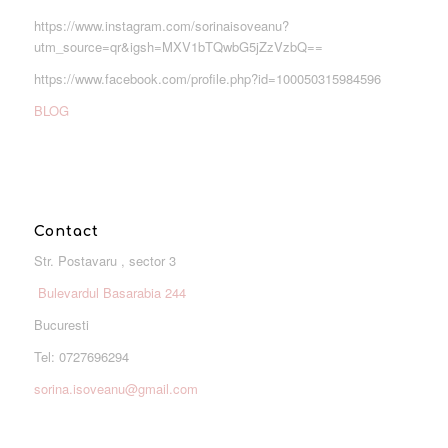
https://www.instagram.com/sorinaisoveanu?
utm_source=qr&igsh=MXV1bTQwbG5jZzVzbQ==
https://www.facebook.com/profile.php?id=100050315984596
BLOG
Contact
Str. Postavaru , sector 3
Bulevardul Basarabia 244
Bucuresti
Tel: 0727696294
sorina.isoveanu@gmail.com