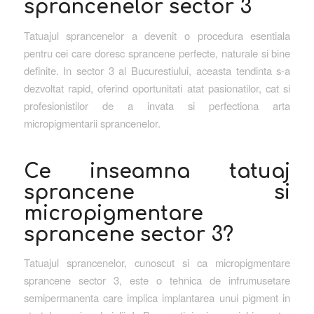
sprancenelor sector 3
Tatuajul sprancenelor a devenit o procedura esentiala
pentru cei care doresc sprancene perfecte, naturale si bine
definite. In sector 3 al Bucurestiului, aceasta tendinta s-a
dezvoltat rapid, oferind oportunitati atat pasionatilor, cat si
profesionistilor de a invata si perfectiona arta
micropigmentarii sprancenelor.
Ce inseamna tatuaj
sprancene si
micropigmentare
sprancene sector 3?
Tatuajul sprancenelor, cunoscut si ca micropigmentare
sprancene sector 3, este o tehnica de infrumusetare
semipermanenta care implica implantarea unui pigment in