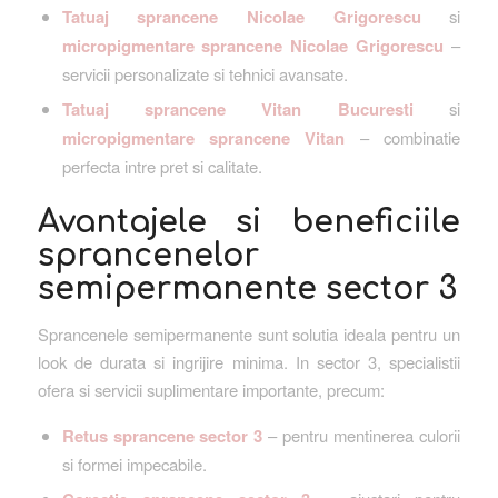
Tatuaj sprancene Nicolae Grigorescu
si
micropigmentare sprancene Nicolae Grigorescu
–
servicii personalizate si tehnici avansate.
Tatuaj sprancene Vitan Bucuresti
si
micropigmentare sprancene Vitan
– combinatie
perfecta intre pret si calitate.
Avantajele si beneficiile
sprancenelor
semipermanente sector 3
Sprancenele semipermanente sunt solutia ideala pentru un
look de durata si ingrijire minima. In sector 3, specialistii
ofera si servicii suplimentare importante, precum:
Retus sprancene sector 3
– pentru mentinerea culorii
si formei impecabile.