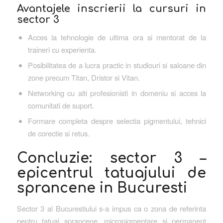
Avantajele inscrierii la cursuri in
sector 3
Acces la tehnologie de ultima ora si mentorat de la
traineri cu experienta.
Posibilitatea de a lucra practic in studiouri si saloane din
zone precum Titan, Dristor si Vitan.
Networking cu alti profesionisti in domeniu si acces la
comunitati de suport.
Formare completa despre selectia pigmentului, tehnici
de corectie si retus.
Concluzie: sector 3 –
epicentrul tatuajului de
sprancene in Bucuresti
Sector 3 al Bucurestiului s-a impus ca o zona de referinta
pentru tatuaj sprancene, micropigmentare si permanent