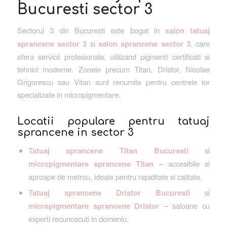
Bucuresti sector 3
Sectorul 3 din Bucuresti este bogat in
salon tatuaj
sprancene sector 3
si
salon sprancene sector 3
, care
ofera servicii profesionale, utilizand pigmenti certificati si
tehnici moderne. Zonele precum Titan, Dristor, Nicolae
Grigorescu sau Vitan sunt renumite pentru centrele lor
specializate in micropigmentare.
Locatii populare pentru tatuaj
sprancene in sector 3
Tatuaj sprancene Titan Bucuresti
si
micropigmentare sprancene Titan
– accesibile si
aproape de metrou, ideale pentru rapiditate si calitate.
Tatuaj sprancene Dristor Bucuresti
si
micropigmentare sprancene Dristor
– saloane cu
experti recunoscuti in domeniu.