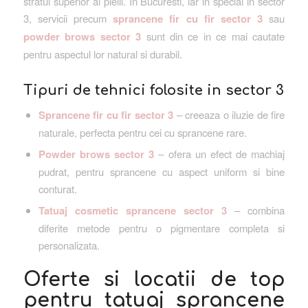
stratul superior al pielii. In Bucuresti, iar in special in sector
3, servicii precum
sprancene fir cu fir sector 3
sau
powder brows sector 3
sunt din ce in ce mai cautate
pentru aspectul lor natural si durabil.
Tipuri de tehnici folosite in sector 3
Sprancene fir cu fir sector 3
– creeaza o iluzie de fire
naturale, perfecta pentru cei cu sprancene rare.
Powder brows sector 3
– ofera un efect de machiaj
pudrat, pentru sprancene cu aspect uniform si bine
conturat.
Tatuaj cosmetic sprancene sector 3
– combina
diferite metode pentru o pigmentare completa si
personalizata.
Oferte si locatii de top
pentru tatuaj sprancene