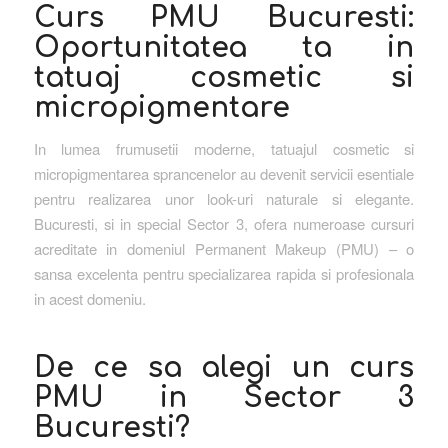
Curs PMU Bucuresti:
Oportunitatea ta in
tatuaj cosmetic si
micropigmentare
In lumea frumusetii moderne, tatuajul cosmetic si
micropigmentarea sprancenelor au devenit servicii esentiale
pentru realizarea unor look-uri naturale si elegante.
Bucuresti, si in special Sector 3, ofera numeroase cursuri
acreditate in domeniul Permanent Makeup (PMU) – o
sansa excelenta pentru specializarea rapida si profesionala
in acest domeniu.
De ce sa alegi un curs
PMU in Sector 3
Bucuresti?