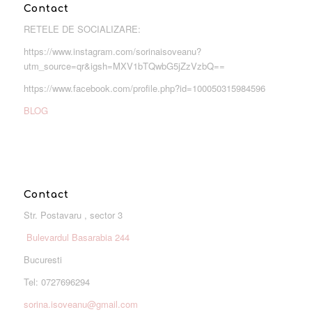
Contact
RETELE DE SOCIALIZARE:
https://www.instagram.com/sorinaisoveanu?
utm_source=qr&igsh=MXV1bTQwbG5jZzVzbQ==
https://www.facebook.com/profile.php?id=100050315984596
BLOG
Contact
Str. Postavaru , sector 3
Bulevardul Basarabia 244
Bucuresti
Tel: 0727696294
sorina.isoveanu@gmail.com