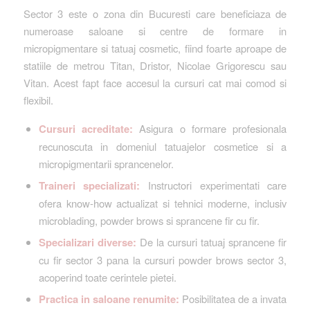
Sector 3 este o zona din Bucuresti care beneficiaza de
numeroase saloane si centre de formare in
micropigmentare si tatuaj cosmetic, fiind foarte aproape de
statiile de metrou Titan, Dristor, Nicolae Grigorescu sau
Vitan. Acest fapt face accesul la cursuri cat mai comod si
flexibil.
Cursuri acreditate:
Asigura o formare profesionala
recunoscuta in domeniul tatuajelor cosmetice si a
micropigmentarii sprancenelor.
Traineri specializati:
Instructori experimentati care
ofera know-how actualizat si tehnici moderne, inclusiv
microblading, powder brows si sprancene fir cu fir.
Specializari diverse:
De la cursuri tatuaj sprancene fir
cu fir sector 3 pana la cursuri powder brows sector 3,
acoperind toate cerintele pietei.
Practica in saloane renumite:
Posibilitatea de a invata