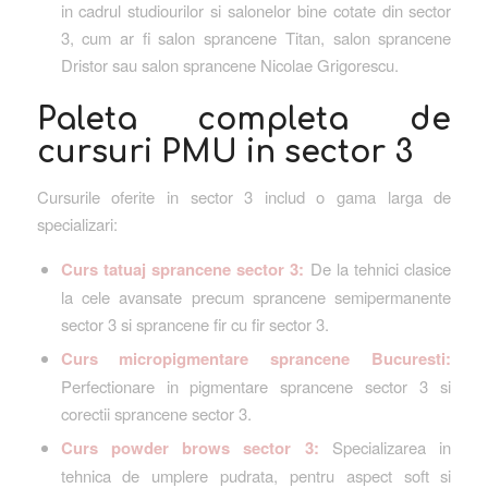
in cadrul studiourilor si salonelor bine cotate din sector
3, cum ar fi salon sprancene Titan, salon sprancene
Dristor sau salon sprancene Nicolae Grigorescu.
Paleta completa de
cursuri PMU in sector 3
Cursurile oferite in sector 3 includ o gama larga de
specializari:
Curs tatuaj sprancene sector 3:
De la tehnici clasice
la cele avansate precum sprancene semipermanente
sector 3 si sprancene fir cu fir sector 3.
Curs micropigmentare sprancene Bucuresti:
Perfectionare in pigmentare sprancene sector 3 si
corectii sprancene sector 3.
Curs powder brows sector 3:
Specializarea in
tehnica de umplere pudrata, pentru aspect soft si