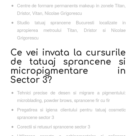
Centre de formare permanents makeup in zonele Titan,
Dristor, Vitan, Nicolae Grigorescu
Studio tatuaj sprancene Bucuresti localizate in
apropierea metroului Titan, Dristor si Nicolae
Grigorescu
Ce vei invata la cursurile
de tatuaj sprancene si
micropigmentare in
Sector 3?
Tehnici precise de desen si migrare a pigmentului:
microblading, powder brows, sprancene fir cu fir
Pregatirea si igiena clientului pentru tatuaj cosmetic
sprancene sector 3
Corectii si retusuri sprancene sector 3
Utilizarea corecta a echipamentelor si aplicarea