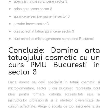
specialist tatuaj sprancene sector 3
salon sprancene sector 3
sprancene semipermanente sector 3
powder brows sector 3
curs acreditat tatuaj sprancene sector 3
curs acreditat micropigmentare sprancene Bucuresti
Concluzie: Domina arta
tatuajului cosmetic cu un
curs PMU Bucuresti in
sector 3
Daca doresti sa devii specialist in tatuaj cosmetic si
micropigmentare, sector 3 din Bucuresti reprezinta locul
ideal pentru formare, datorita accesibilitatii sale, a
instructorilor profesionisti si a ofertelor diversificate de
cursuri acreditate. Alege o scoala de top, inscrie-te la un