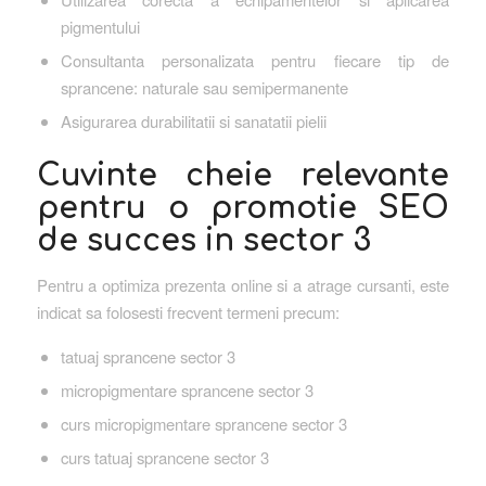
pigmentului
Consultanta personalizata pentru fiecare tip de
sprancene: naturale sau semipermanente
Asigurarea durabilitatii si sanatatii pielii
Cuvinte cheie relevante
pentru o promotie SEO
de succes in sector 3
Pentru a optimiza prezenta online si a atrage cursanti, este
indicat sa folosesti frecvent termeni precum:
tatuaj sprancene sector 3
micropigmentare sprancene sector 3
curs micropigmentare sprancene sector 3
curs tatuaj sprancene sector 3