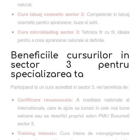
natural.
Curs tatuaj cosmetic sector 3:
Competente in tatuaj
cosmetic pentru sprancene, buze si ochi.
Curs microblading sector 3:
Tehnica fir cu fir, ideala
pentru a crea sprancene naturale si definite.
Beneficiile cursurilor in
sector 3 pentru
specializarea ta
Participand la un curs acreditat in sector 3, vei beneficia de:
Certificare recunoscuta:
A creditare nationala si
internationala, care te ajuta sa lucrezi in cele mai bune
saloane sau sa deschizi propriul salon PMU Bucuresti
sector 3.
Training intensiv:
Curs intens de micropigmentare