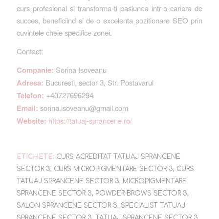
curs profesional si transforma-ti pasiunea intr-o cariera de
succes, beneficiind si de o excelenta pozitionare SEO prin
cuvintele cheie specifice zonei.
Contact:
Companie:
Sorina Isoveanu
Adresa:
Bucuresti, sector 3, Str. Postavarul
Telefon:
+40727696294
Email:
sorina.isoveanu@gmail.com
Website:
https://tatuaj-sprancene.ro/
ETICHETE:
CURS ACREDITAT TATUAJ SPRANCENE
SECTOR 3
,
CURS MICROPIGMENTARE SECTOR 3
,
CURS
TATUAJ SPRANCENE SECTOR 3
,
MICROPIGMENTARE
SPRANCENE SECTOR 3
,
POWDER BROWS SECTOR 3
,
SALON SPRANCENE SECTOR 3
,
SPECIALIST TATUAJ
SPRANCENE SECTOR 3
,
TATUAJ SPRANCENE SECTOR 3
,